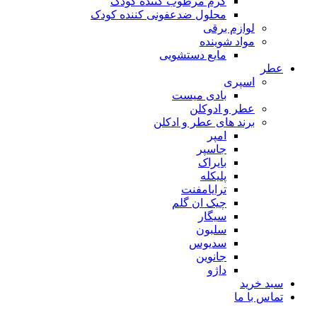
کرم مرطوب کننده کودک
محلول ضدعفونی کننده کودک
لوازم برقی
مواد شوینده
مایع دستشویی
عطر
اسپری
بادی میست
عطر و ادوکلن
برند های عطر و ادکلن
امپر
جاسپر
بایراک
پلیکله
ترایامفنت
چیک ان گلم
سیگار
سلبون
سدیوس
جانوین
داژو
سبد خرید
تماس با ما