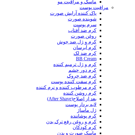
ماسک و مراقبت مو
مراقبت پوست
پاک کننده آرایش صورت
شوینده صورت
سرم پوست
کرم ضد آفتاب
روغن صورت
کرم و ژل ضد جوش
کرم آبرسان
کرم ضد لک
BB Cream
کرم و ژل ترمیم کننده
کرم دور چشم
کرم ضد چروک
کرم سفت کننده پوست
کرم مرطوب کننده و نرم کننده
کرم روشن کننده
بعد از اصلاح(After Shave)
لایه بردار پوست
ژل ماساژ
کرم پوشاننده
کرم و روغن رفع ترک بدن
کرم کودکان
ماسک صورت و بدن