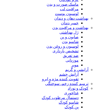
ماسک صورت و بدن
مراقبت لب
لوسیون پوست
بهداشت دهان و دندان
خمیر دندان
بهداشت و مراقبت بدن
ژل بهداشتی
صابون و پن
شامپو بدن
لوسیون و روغن بدن
تشخیص بارداری
ضد تعریق
موزدایی
موبر
آرایشی و گریم
آرایش چشم
تقویت کننده مژه و ابرو
ترمیم کننده زخم، سوختگی
کودک و نوزاد
غذاخوری
دستمال مرطوب کودک
شامپو کودک
پن کودک