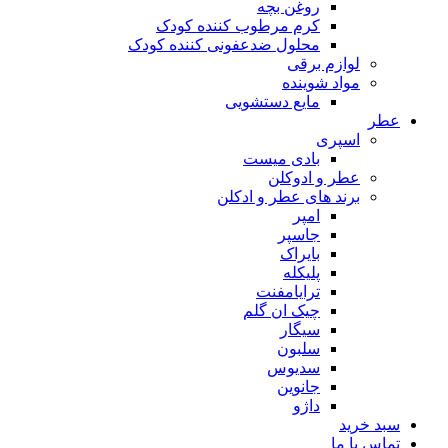
روغن بچه
کرم مرطوب کننده کودک
محلول ضدعفونی کننده کودک
لوازم برقی
مواد شوینده
مایع دستشویی
عطر
اسپری
بادی میست
عطر و ادوکلن
برند های عطر و ادکلن
امپر
جاسپر
بایراک
پلیکله
ترایامفنت
چیک ان گلم
سیگار
سلبون
سدیوس
جانوین
داژو
سبد خرید
تماس با ما