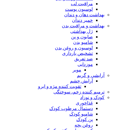
مراقبت لب
لوسیون پوست
بهداشت دهان و دندان
خمیر دندان
بهداشت و مراقبت بدن
ژل بهداشتی
صابون و پن
شامپو بدن
لوسیون و روغن بدن
تشخیص بارداری
ضد تعریق
موزدایی
موبر
آرایشی و گریم
آرایش چشم
تقویت کننده مژه و ابرو
ترمیم کننده زخم، سوختگی
کودک و نوزاد
غذاخوری
دستمال مرطوب کودک
شامپو کودک
پن کودک
روغن بچه