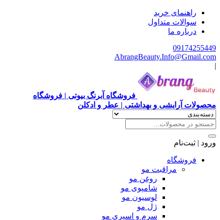
راهنمای خرید
سوالات متداول
درباره ما
09174255449
AbrangBeauty.Info@Gmail.com
|
فروشگاه آبرنگ بیوتی | فروشگاه
محصولات آرایشی و بهداشتی | عطر و ادکلن
ورود | ثبت‌نام
فروشگاه
مراقبت مو
روغن مو
شامپوی مو
لوسیون مو
ژل مو
سرم و اسپری مو