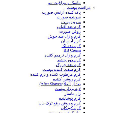
ماسک و مراقبت مو
مراقبت پوست
پاک کننده آرایش صورت
شوینده صورت
سرم پوست
کرم ضد آفتاب
روغن صورت
کرم و ژل ضد جوش
کرم آبرسان
کرم ضد لک
BB Cream
کرم و ژل ترمیم کننده
کرم دور چشم
کرم ضد چروک
کرم سفت کننده پوست
کرم مرطوب کننده و نرم کننده
کرم روشن کننده
بعد از اصلاح(After Shave)
لایه بردار پوست
ژل ماساژ
کرم پوشاننده
کرم و روغن رفع ترک بدن
کرم کودکان
ماسک صورت و بدن