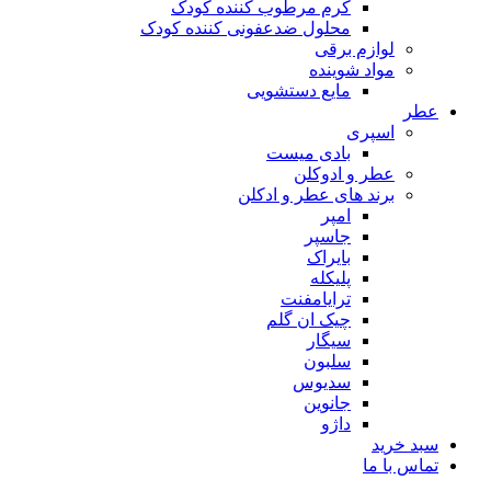
کرم مرطوب کننده کودک
محلول ضدعفونی کننده کودک
لوازم برقی
مواد شوینده
مایع دستشویی
عطر
اسپری
بادی میست
عطر و ادوکلن
برند های عطر و ادکلن
امپر
جاسپر
بایراک
پلیکله
ترایامفنت
چیک ان گلم
سیگار
سلبون
سدیوس
جانوین
داژو
سبد خرید
تماس با ما