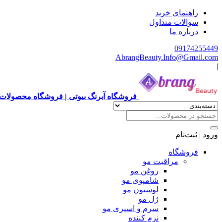
راهنمای خرید
سوالات متداول
درباره ما
09174255449
AbrangBeauty.Info@Gmail.com
|
فروشگاه آبرنگ بیوتی | فروشگاه محصولات 
ورود | ثبت‌نام
فروشگاه
مراقبت مو
روغن مو
شامپوی مو
لوسیون مو
ژل مو
سرم و اسپری مو
نرم کننده