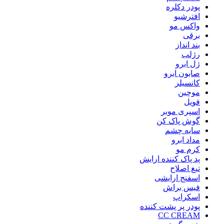
پودر دکلره
افترشیو
واکس مو
برقی
بند انداز
رژلب
ژل ابرو
صابون ابرو
کانسیلر
موچین
فویل
اسپری موبر
گوش پاک کن
سایه چشم
مداد ابرو
کرم مو
پد پاک کننده ارایش
تیغ اصلاح
اسفنج ارایشی
فیس براش
اسکراپ
پودر پر پشت کننده
CC CREAM