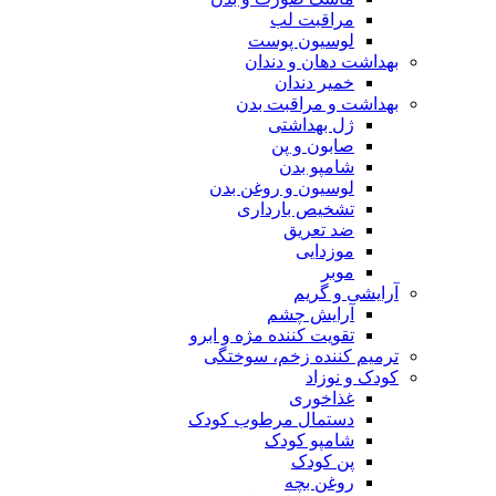
مراقبت لب
لوسیون پوست
بهداشت دهان و دندان
خمیر دندان
بهداشت و مراقبت بدن
ژل بهداشتی
صابون و پن
شامپو بدن
لوسیون و روغن بدن
تشخیص بارداری
ضد تعریق
موزدایی
موبر
آرایشی و گریم
آرایش چشم
تقویت کننده مژه و ابرو
ترمیم کننده زخم، سوختگی
کودک و نوزاد
غذاخوری
دستمال مرطوب کودک
شامپو کودک
پن کودک
روغن بچه