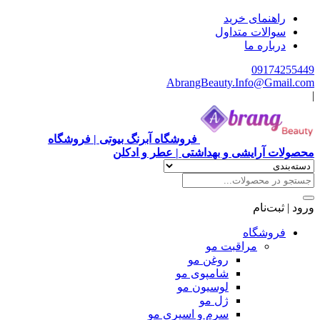
راهنمای خرید
سوالات متداول
درباره ما
09174255449
AbrangBeauty.Info@Gmail.com
|
فروشگاه آبرنگ بیوتی | فروشگاه
محصولات آرایشی و بهداشتی | عطر و ادکلن
ورود | ثبت‌نام
فروشگاه
مراقبت مو
روغن مو
شامپوی مو
لوسیون مو
ژل مو
سرم و اسپری مو