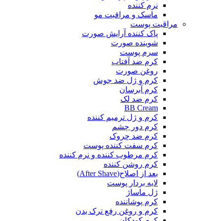
نرم کننده
ماسک و مراقبت مو
مراقبت پوست
پاک کننده آرایش صورت
شوینده صورت
سرم پوست
کرم ضد آفتاب
روغن صورت
کرم و ژل ضد جوش
کرم آبرسان
کرم ضد لک
BB Cream
کرم و ژل ترمیم کننده
کرم دور چشم
کرم ضد چروک
کرم سفت کننده پوست
کرم مرطوب کننده و نرم کننده
کرم روشن کننده
بعد از اصلاح(After Shave)
لایه بردار پوست
ژل ماساژ
کرم پوشاننده
کرم و روغن رفع ترک بدن
کرم کودکان