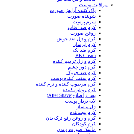
مراقبت پوست
پاک کننده آرایش صورت
شوینده صورت
سرم پوست
کرم ضد آفتاب
روغن صورت
کرم و ژل ضد جوش
کرم آبرسان
کرم ضد لک
BB Cream
کرم و ژل ترمیم کننده
کرم دور چشم
کرم ضد چروک
کرم سفت کننده پوست
کرم مرطوب کننده و نرم کننده
کرم روشن کننده
بعد از اصلاح(After Shave)
لایه بردار پوست
ژل ماساژ
کرم پوشاننده
کرم و روغن رفع ترک بدن
کرم کودکان
ماسک صورت و بدن