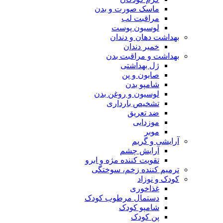
ماسک صورت و بدن
مراقبت لب
لوسیون پوست
بهداشت دهان و دندان
خمیر دندان
بهداشت و مراقبت بدن
ژل بهداشتی
صابون و پن
شامپو بدن
لوسیون و روغن بدن
تشخیص بارداری
ضد تعریق
موزدایی
موبر
آرایشی و گریم
آرایش چشم
تقویت کننده مژه و ابرو
ترمیم کننده زخم، سوختگی
کودک و نوزاد
غذاخوری
دستمال مرطوب کودک
شامپو کودک
پن کودک