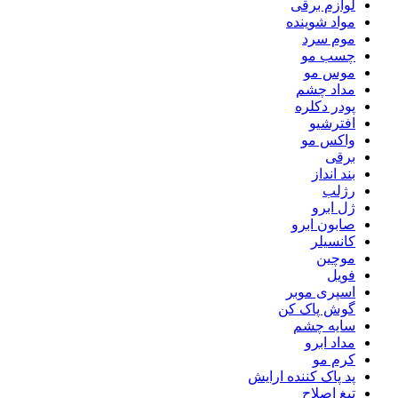
لوازم برقی
مواد شوینده
موم سرد
چسب مو
موس مو
مداد چشم
پودر دکلره
افترشیو
واکس مو
برقی
بند انداز
رژلب
ژل ابرو
صابون ابرو
کانسیلر
موچین
فویل
اسپری موبر
گوش پاک کن
سایه چشم
مداد ابرو
کرم مو
پد پاک کننده ارایش
تیغ اصلاح