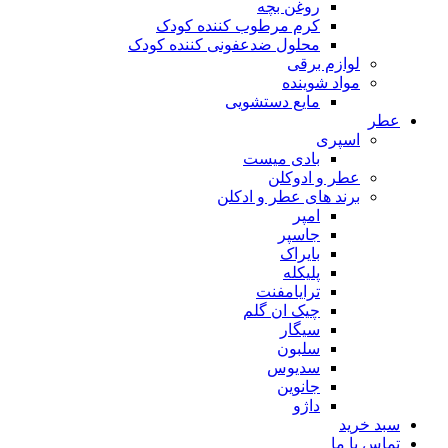
روغن بچه
کرم مرطوب کننده کودک
محلول ضدعفونی کننده کودک
لوازم برقی
مواد شوینده
مایع دستشویی
عطر
اسپری
بادی میست
عطر و ادوکلن
برند های عطر و ادکلن
امپر
جاسپر
بایراک
پلیکله
ترایامفنت
چیک ان گلم
سیگار
سلبون
سدیوس
جانوین
داژو
سبد خرید
تماس با ما