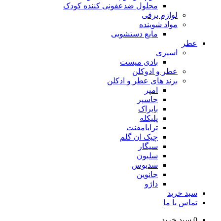
محلول ضدعفونی کننده کودک
لوازم برقی
مواد شوینده
مایع دستشویی
عطر
اسپری
بادی میست
عطر و ادوکلن
برند های عطر و ادکلن
امپر
جاسپر
بایراک
پلیکله
ترایامفنت
چیک ان گلم
سیگار
سلبون
سدیوس
جانوین
داژو
سبد خرید
تماس با ما
0
سبد خرید