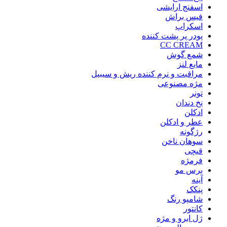
اسفنج ارایشی
فیس براش
اسکراپ
پودر پر پشت کننده
CC CREAM
شمع گوش
مایع لنز
مراقبت و نرم کننده ریش و سیبیل
مژه مصنوعی
تونر
نخ دندان
ادکلن
عطر و ادکلن
رژگونه
سوهان ناخن
قیچی
فرمژه
برس مو
آینه
پنکک
شامپو رنگ
کانتور
ژل ابرو و مژه