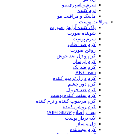
سرم و اسپری مو
نرم کننده
ماسک و مراقبت مو
مراقبت پوست
پاک کننده آرایش صورت
شوینده صورت
سرم پوست
کرم ضد آفتاب
روغن صورت
کرم و ژل ضد جوش
کرم آبرسان
کرم ضد لک
BB Cream
کرم و ژل ترمیم کننده
کرم دور چشم
کرم ضد چروک
کرم سفت کننده پوست
کرم مرطوب کننده و نرم کننده
کرم روشن کننده
بعد از اصلاح(After Shave)
لایه بردار پوست
ژل ماساژ
کرم پوشاننده