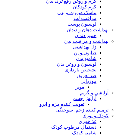
کرم و روغن رفع ترک بدن
کرم کودکان
ماسک صورت و بدن
مراقبت لب
لوسیون پوست
بهداشت دهان و دندان
خمیر دندان
بهداشت و مراقبت بدن
ژل بهداشتی
صابون و پن
شامپو بدن
لوسیون و روغن بدن
تشخیص بارداری
ضد تعریق
موزدایی
موبر
آرایشی و گریم
آرایش چشم
تقویت کننده مژه و ابرو
ترمیم کننده زخم، سوختگی
کودک و نوزاد
غذاخوری
دستمال مرطوب کودک
شامپو کودک