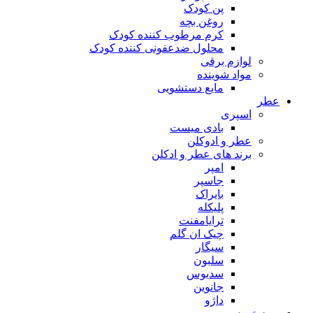
پن کودک
روغن بچه
کرم مرطوب کننده کودک
محلول ضدعفونی کننده کودک
لوازم برقی
مواد شوینده
مایع دستشویی
عطر
اسپری
بادی میست
عطر و ادوکلن
برند های عطر و ادکلن
امپر
جاسپر
بایراک
پلیکله
ترایامفنت
چیک ان گلم
سیگار
سلبون
سدیوس
جانوین
داژو