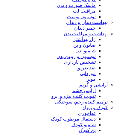
ماسک صورت و بدن
مراقبت لب
لوسیون پوست
بهداشت دهان و دندان
خمیر دندان
بهداشت و مراقبت بدن
ژل بهداشتی
صابون و پن
شامپو بدن
لوسیون و روغن بدن
تشخیص بارداری
ضد تعریق
موزدایی
موبر
آرایشی و گریم
آرایش چشم
تقویت کننده مژه و ابرو
ترمیم کننده زخم، سوختگی
کودک و نوزاد
غذاخوری
دستمال مرطوب کودک
شامپو کودک
پن کودک