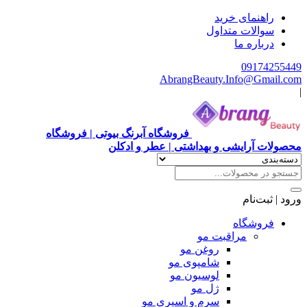
راهنمای خرید
سوالات متداول
درباره ما
09174255449
AbrangBeauty.Info@Gmail.com
|
فروشگاه آبرنگ بیوتی | فروشگاه
محصولات آرایشی و بهداشتی | عطر و ادکلن
ورود | ثبت‌نام
فروشگاه
مراقبت مو
روغن مو
شامپوی مو
لوسیون مو
ژل مو
سرم و اسپری مو