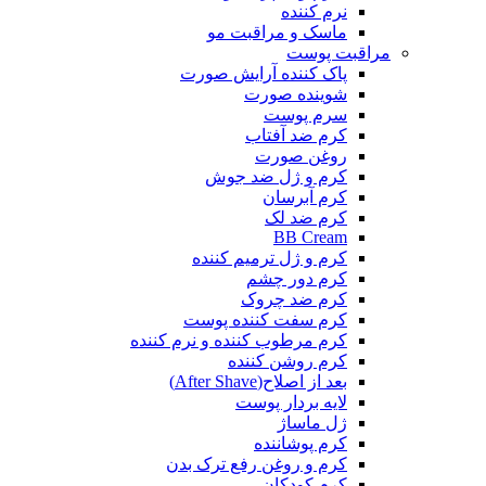
نرم کننده
ماسک و مراقبت مو
مراقبت پوست
پاک کننده آرایش صورت
شوینده صورت
سرم پوست
کرم ضد آفتاب
روغن صورت
کرم و ژل ضد جوش
کرم آبرسان
کرم ضد لک
BB Cream
کرم و ژل ترمیم کننده
کرم دور چشم
کرم ضد چروک
کرم سفت کننده پوست
کرم مرطوب کننده و نرم کننده
کرم روشن کننده
بعد از اصلاح(After Shave)
لایه بردار پوست
ژل ماساژ
کرم پوشاننده
کرم و روغن رفع ترک بدن
کرم کودکان