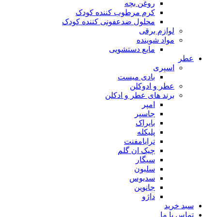
روغن بچه
کرم مرطوب کننده کودک
محلول ضدعفونی کننده کودک
لوازم برقی
مواد شوینده
مایع دستشویی
عطر
اسپری
بادی میست
عطر و ادوکلن
برند های عطر و ادکلن
امپر
جاسپر
بایراک
پلیکله
ترایامفنت
چیک ان گلم
سیگار
سلبون
سدیوس
جانوین
داژو
سبد خرید
تماس با ما