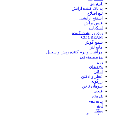
کرم مو
پد پاک کننده ارایش
تیغ اصلاح
اسفنج ارایشی
فیس براش
اسکراپ
پودر پر پشت کننده
CC CREAM
شمع گوش
مایع لنز
مراقبت و نرم کننده ریش و سیبیل
مژه مصنوعی
تونر
نخ دندان
ادکلن
عطر و ادکلن
رژگونه
سوهان ناخن
قیچی
فرمژه
برس مو
آینه
پنکک