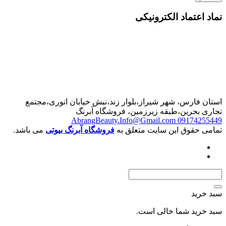
نماد اعتماد الکترونیکی
استان فارس، شهر شیراز،بلوار زند،نبش خیابان انوری،مجتمع
تجاری بحرین،طبقه زیرزمین، فروشگاه آبرنگ
AbrangBeauty.Info@Gmail.com
09174255449
تمامی حقوق این سایت متعلق به
فروشگاه آبرنگ بیوتی
می باشد.
سبد خرید
سبد خرید شما خالی است.