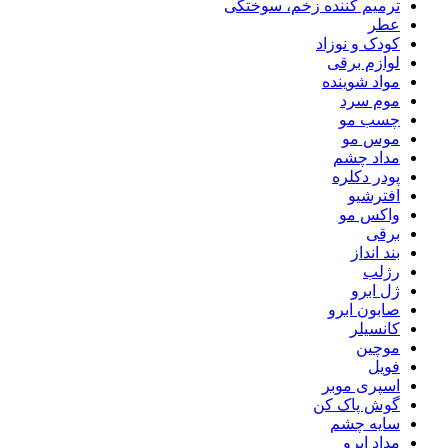
ترمیم کننده زخم، سوختگی
عطر
کودک و نوزاد
لوازم برقی
مواد شوینده
موم سرد
چسب مو
موس مو
مداد چشم
پودر دکلره
افترشیو
واکس مو
برقی
بند انداز
رژلب
ژل ابرو
صابون ابرو
کانسیلر
موچین
فویل
اسپری موبر
گوش پاک کن
سایه چشم
مداد ابرو