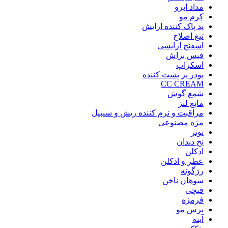
مداد ابرو
کرم مو
پد پاک کننده ارایش
تیغ اصلاح
اسفنج ارایشی
فیس براش
اسکراپ
پودر پر پشت کننده
CC CREAM
شمع گوش
مایع لنز
مراقبت و نرم کننده ریش و سیبیل
مژه مصنوعی
تونر
نخ دندان
ادکلن
عطر و ادکلن
رژگونه
سوهان ناخن
قیچی
فرمژه
برس مو
آینه