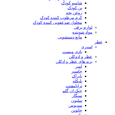
شامپو کودک
پن کودک
روغن بچه
کرم مرطوب کننده کودک
محلول ضدعفونی کننده کودک
لوازم برقی
مواد شوینده
مایع دستشویی
عطر
اسپری
بادی میست
عطر و ادوکلن
برند های عطر و ادکلن
امپر
جاسپر
بایراک
پلیکله
ترایامفنت
چیک ان گلم
سیگار
سلبون
سدیوس
جانوین