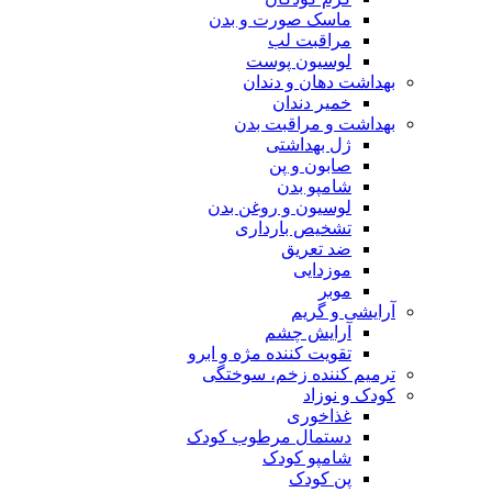
ماسک صورت و بدن
مراقبت لب
لوسیون پوست
بهداشت دهان و دندان
خمیر دندان
بهداشت و مراقبت بدن
ژل بهداشتی
صابون و پن
شامپو بدن
لوسیون و روغن بدن
تشخیص بارداری
ضد تعریق
موزدایی
موبر
آرایشی و گریم
آرایش چشم
تقویت کننده مژه و ابرو
ترمیم کننده زخم، سوختگی
کودک و نوزاد
غذاخوری
دستمال مرطوب کودک
شامپو کودک
پن کودک