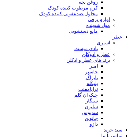
روغن بچه
کرم مرطوب کننده کودک
محلول ضدعفونی کننده کودک
لوازم برقی
مواد شوینده
مایع دستشویی
عطر
اسپری
بادی میست
عطر و ادوکلن
برند های عطر و ادکلن
امپر
جاسپر
بایراک
پلیکله
ترایامفنت
چیک ان گلم
سیگار
سلبون
سدیوس
جانوین
داژو
سبد خرید
تماس با ما