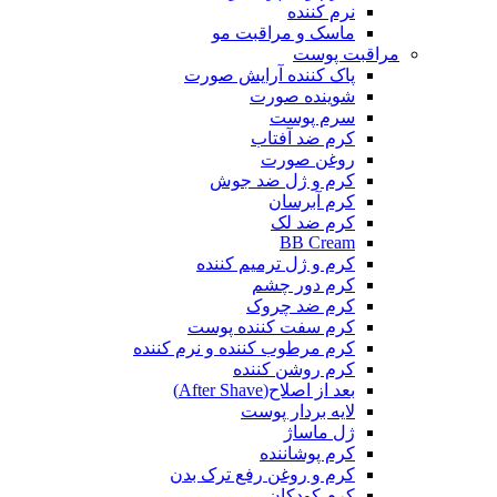
نرم کننده
ماسک و مراقبت مو
مراقبت پوست
پاک کننده آرایش صورت
شوینده صورت
سرم پوست
کرم ضد آفتاب
روغن صورت
کرم و ژل ضد جوش
کرم آبرسان
کرم ضد لک
BB Cream
کرم و ژل ترمیم کننده
کرم دور چشم
کرم ضد چروک
کرم سفت کننده پوست
کرم مرطوب کننده و نرم کننده
کرم روشن کننده
بعد از اصلاح(After Shave)
لایه بردار پوست
ژل ماساژ
کرم پوشاننده
کرم و روغن رفع ترک بدن
کرم کودکان