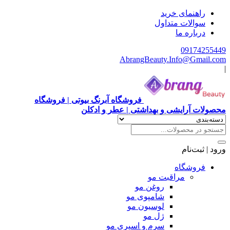
راهنمای خرید
سوالات متداول
درباره ما
09174255449
AbrangBeauty.Info@Gmail.com
|
فروشگاه آبرنگ بیوتی | فروشگاه
محصولات آرایشی و بهداشتی | عطر و ادکلن
ورود | ثبت‌نام
فروشگاه
مراقبت مو
روغن مو
شامپوی مو
لوسیون مو
ژل مو
سرم و اسپری مو