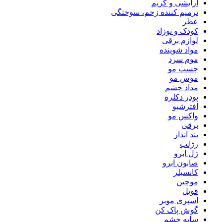
آرایشی و گریم
ترمیم کننده زخم، سوختگی
عطر
کودک و نوزاد
لوازم برقی
مواد شوینده
موم سرد
چسب مو
موس مو
مداد چشم
پودر دکلره
افترشیو
واکس مو
برقی
بند انداز
رژلب
ژل ابرو
صابون ابرو
کانسیلر
موچین
فویل
اسپری موبر
گوش پاک کن
سایه چشم