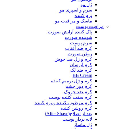
ژل مو
سرم و اسپری مو
نرم کننده
ماسک و مراقبت مو
مراقبت پوست
پاک کننده آرایش صورت
شوینده صورت
سرم پوست
کرم ضد آفتاب
روغن صورت
کرم و ژل ضد جوش
کرم آبرسان
کرم ضد لک
BB Cream
کرم و ژل ترمیم کننده
کرم دور چشم
کرم ضد چروک
کرم سفت کننده پوست
کرم مرطوب کننده و نرم کننده
کرم روشن کننده
بعد از اصلاح(After Shave)
لایه بردار پوست
ژل ماساژ