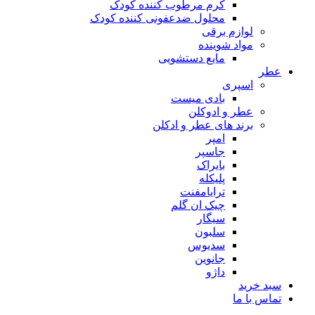
کرم مرطوب کننده کودک
محلول ضدعفونی کننده کودک
لوازم برقی
مواد شوینده
مایع دستشویی
عطر
اسپری
بادی میست
عطر و ادوکلن
برند های عطر و ادکلن
امپر
جاسپر
بایراک
پلیکله
ترایامفنت
چیک ان گلم
سیگار
سلبون
سدیوس
جانوین
داژو
سبد خرید
تماس با ما