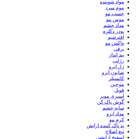
مواد شوینده
موم سرد
چسب مو
موس مو
مداد چشم
پودر دکلره
افترشیو
واکس مو
برقی
بند انداز
رژلب
ژل ابرو
صابون ابرو
کانسیلر
موچین
فویل
اسپری موبر
گوش پاک کن
سایه چشم
مداد ابرو
کرم مو
پد پاک کننده ارایش
تیغ اصلاح
اسفنج ارایشی