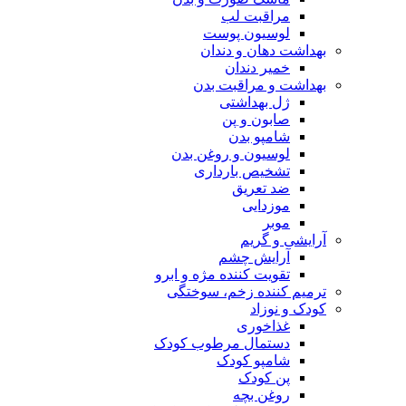
مراقبت لب
لوسیون پوست
بهداشت دهان و دندان
خمیر دندان
بهداشت و مراقبت بدن
ژل بهداشتی
صابون و پن
شامپو بدن
لوسیون و روغن بدن
تشخیص بارداری
ضد تعریق
موزدایی
موبر
آرایشی و گریم
آرایش چشم
تقویت کننده مژه و ابرو
ترمیم کننده زخم، سوختگی
کودک و نوزاد
غذاخوری
دستمال مرطوب کودک
شامپو کودک
پن کودک
روغن بچه