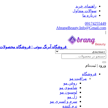
راهنمای خرید
سوالات متداول
درباره ما
09174255449
AbrangBeauty.Info@Gmail.com
|
فروشگاه آبرنگ بیوتی | فروشگاه محصولات 
ورود | ثبت‌نام
فروشگاه
مراقبت مو
روغن مو
شامپوی مو
لوسیون مو
ژل مو
سرم و اسپری مو
نرم کننده