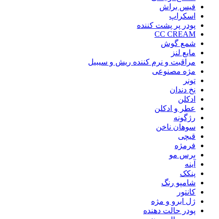
فیس براش
اسکراپ
پودر پر پشت کننده
CC CREAM
شمع گوش
مایع لنز
مراقبت و نرم کننده ریش و سیبیل
مژه مصنوعی
تونر
نخ دندان
ادکلن
عطر و ادکلن
رژگونه
سوهان ناخن
قیچی
فرمژه
برس مو
آینه
پنکک
شامپو رنگ
کانتور
ژل ابرو و مژه
پودر حالت دهنده