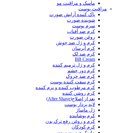
ماسک و مراقبت مو
مراقبت پوست
پاک کننده آرایش صورت
شوینده صورت
سرم پوست
کرم ضد آفتاب
روغن صورت
کرم و ژل ضد جوش
کرم آبرسان
کرم ضد لک
BB Cream
کرم و ژل ترمیم کننده
کرم دور چشم
کرم ضد چروک
کرم سفت کننده پوست
کرم مرطوب کننده و نرم کننده
کرم روشن کننده
بعد از اصلاح(After Shave)
لایه بردار پوست
ژل ماساژ
کرم پوشاننده
کرم و روغن رفع ترک بدن
کرم کودکان
ماسک صورت و بدن