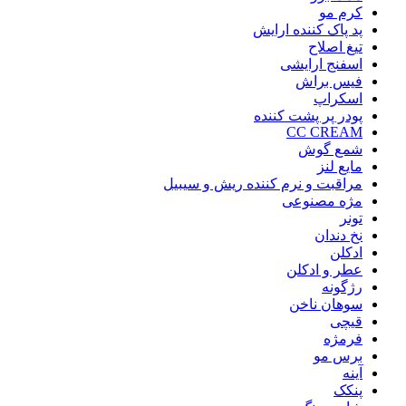
کرم مو
پد پاک کننده ارایش
تیغ اصلاح
اسفنج ارایشی
فیس براش
اسکراپ
پودر پر پشت کننده
CC CREAM
شمع گوش
مایع لنز
مراقبت و نرم کننده ریش و سیبیل
مژه مصنوعی
تونر
نخ دندان
ادکلن
عطر و ادکلن
رژگونه
سوهان ناخن
قیچی
فرمژه
برس مو
آینه
پنکک