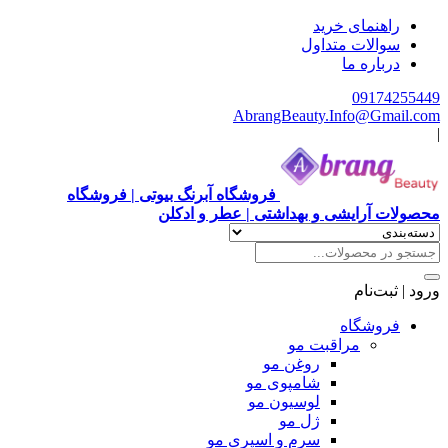
راهنمای خرید
سوالات متداول
درباره ما
09174255449
AbrangBeauty.Info@Gmail.com
|
فروشگاه آبرنگ بیوتی | فروشگاه
محصولات آرایشی و بهداشتی | عطر و ادکلن
ورود | ثبت‌نام
فروشگاه
مراقبت مو
روغن مو
شامپوی مو
لوسیون مو
ژل مو
سرم و اسپری مو