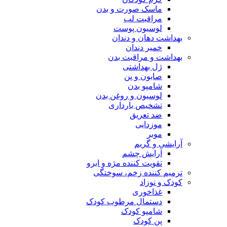
ماسک صورت و بدن
مراقبت لب
لوسیون پوست
بهداشت دهان و دندان
خمیر دندان
بهداشت و مراقبت بدن
ژل بهداشتی
صابون و پن
شامپو بدن
لوسیون و روغن بدن
تشخیص بارداری
ضد تعریق
موزدایی
موبر
آرایشی و گریم
آرایش چشم
تقویت کننده مژه و ابرو
ترمیم کننده زخم، سوختگی
کودک و نوزاد
غذاخوری
دستمال مرطوب کودک
شامپو کودک
پن کودک