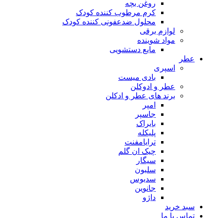
روغن بچه
کرم مرطوب کننده کودک
محلول ضدعفونی کننده کودک
لوازم برقی
مواد شوینده
مایع دستشویی
عطر
اسپری
بادی میست
عطر و ادوکلن
برند های عطر و ادکلن
امپر
جاسپر
بایراک
پلیکله
ترایامفنت
چیک ان گلم
سیگار
سلبون
سدیوس
جانوین
داژو
سبد خرید
تماس با ما