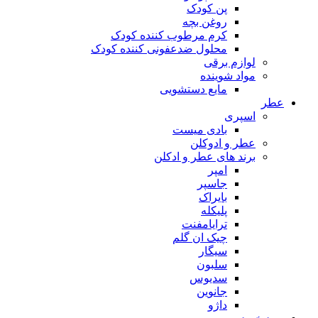
پن کودک
روغن بچه
کرم مرطوب کننده کودک
محلول ضدعفونی کننده کودک
لوازم برقی
مواد شوینده
مایع دستشویی
عطر
اسپری
بادی میست
عطر و ادوکلن
برند های عطر و ادکلن
امپر
جاسپر
بایراک
پلیکله
ترایامفنت
چیک ان گلم
سیگار
سلبون
سدیوس
جانوین
داژو