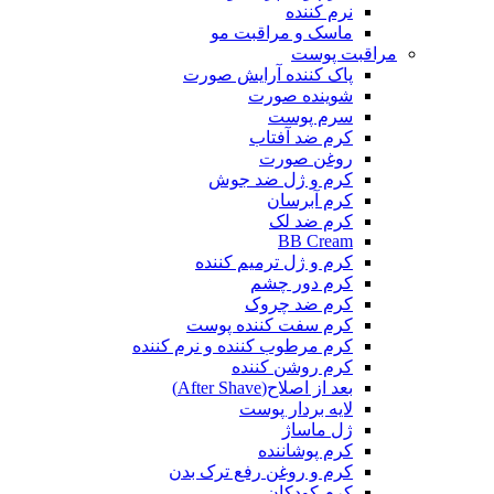
نرم کننده
ماسک و مراقبت مو
مراقبت پوست
پاک کننده آرایش صورت
شوینده صورت
سرم پوست
کرم ضد آفتاب
روغن صورت
کرم و ژل ضد جوش
کرم آبرسان
کرم ضد لک
BB Cream
کرم و ژل ترمیم کننده
کرم دور چشم
کرم ضد چروک
کرم سفت کننده پوست
کرم مرطوب کننده و نرم کننده
کرم روشن کننده
بعد از اصلاح(After Shave)
لایه بردار پوست
ژل ماساژ
کرم پوشاننده
کرم و روغن رفع ترک بدن
کرم کودکان