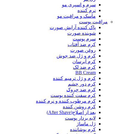
سرم و اسپری مو
نرم کننده
ماسک و مراقبت مو
مراقبت پوست
پاک کننده آرایش صورت
شوینده صورت
سرم پوست
کرم ضد آفتاب
روغن صورت
کرم و ژل ضد جوش
کرم آبرسان
کرم ضد لک
BB Cream
کرم و ژل ترمیم کننده
کرم دور چشم
کرم ضد چروک
کرم سفت کننده پوست
کرم مرطوب کننده و نرم کننده
کرم روشن کننده
بعد از اصلاح(After Shave)
لایه بردار پوست
ژل ماساژ
کرم پوشاننده