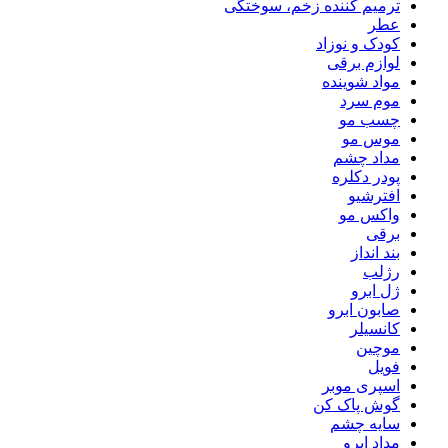
ترمیم کننده زخم، سوختگی
عطر
کودک و نوزاد
لوازم برقی
مواد شوینده
موم سرد
چسب مو
موس مو
مداد چشم
پودر دکلره
افترشیو
واکس مو
برقی
بند انداز
رژلب
ژل ابرو
صابون ابرو
کانسیلر
موچین
فویل
اسپری موبر
گوش پاک کن
سایه چشم
مداد ابرو