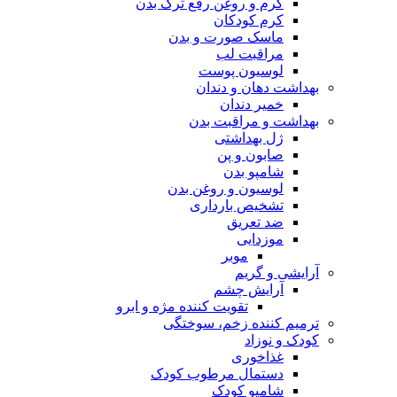
کرم و روغن رفع ترک بدن
کرم کودکان
ماسک صورت و بدن
مراقبت لب
لوسیون پوست
بهداشت دهان و دندان
خمیر دندان
بهداشت و مراقبت بدن
ژل بهداشتی
صابون و پن
شامپو بدن
لوسیون و روغن بدن
تشخیص بارداری
ضد تعریق
موزدایی
موبر
آرایشی و گریم
آرایش چشم
تقویت کننده مژه و ابرو
ترمیم کننده زخم، سوختگی
کودک و نوزاد
غذاخوری
دستمال مرطوب کودک
شامپو کودک