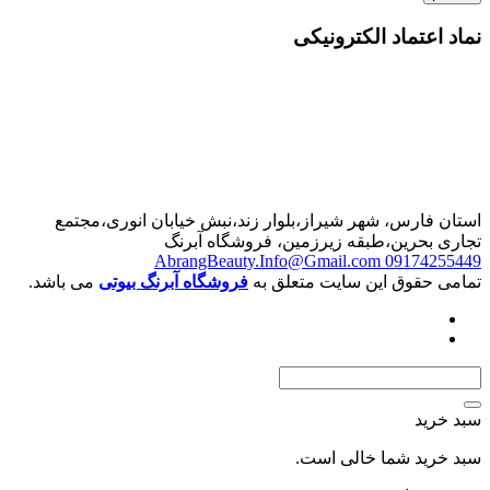
نماد اعتماد الکترونیکی
استان فارس، شهر شیراز،بلوار زند،نبش خیابان انوری،مجتمع
تجاری بحرین،طبقه زیرزمین، فروشگاه آبرنگ
AbrangBeauty.Info@Gmail.com
09174255449
تمامی حقوق این سایت متعلق به
فروشگاه آبرنگ بیوتی
می باشد.
سبد خرید
سبد خرید شما خالی است.