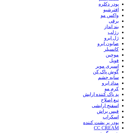
پودر دکلره
افترشیو
واکس مو
برقی
بند انداز
رژلب
ژل ابرو
صابون ابرو
کانسیلر
موچین
فویل
اسپری موبر
گوش پاک کن
سایه چشم
مداد ابرو
کرم مو
پد پاک کننده ارایش
تیغ اصلاح
اسفنج ارایشی
فیس براش
اسکراپ
پودر پر پشت کننده
CC CREAM