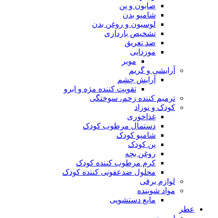
صابون و پن
شامپو بدن
لوسیون و روغن بدن
تشخیص بارداری
ضد تعریق
موزدایی
موبر
آرایشی و گریم
آرایش چشم
تقویت کننده مژه و ابرو
ترمیم کننده زخم، سوختگی
کودک و نوزاد
غذاخوری
دستمال مرطوب کودک
شامپو کودک
پن کودک
روغن بچه
کرم مرطوب کننده کودک
محلول ضدعفونی کننده کودک
لوازم برقی
مواد شوینده
مایع دستشویی
عطر