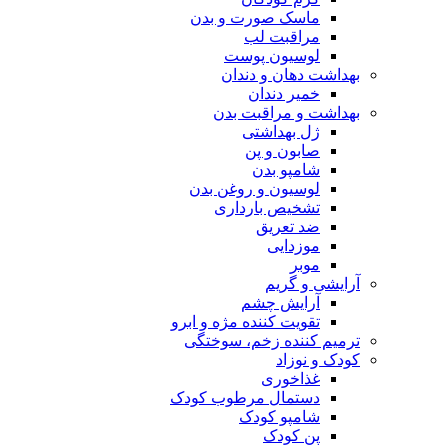
ماسک صورت و بدن
مراقبت لب
لوسیون پوست
بهداشت دهان و دندان
خمیر دندان
بهداشت و مراقبت بدن
ژل بهداشتی
صابون و پن
شامپو بدن
لوسیون و روغن بدن
تشخیص بارداری
ضد تعریق
موزدایی
موبر
آرایشی و گریم
آرایش چشم
تقویت کننده مژه و ابرو
ترمیم کننده زخم، سوختگی
کودک و نوزاد
غذاخوری
دستمال مرطوب کودک
شامپو کودک
پن کودک