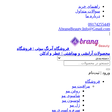
راهنمای خرید
سوالات متداول
درباره ما
09174255449
AbrangBeauty.Info@Gmail.com
|
فروشگاه آبرنگ بیوتی | فروشگاه
محصولات آرایشی و بهداشتی | عطر و ادکلن
ورود | ثبت‌نام
فروشگاه
مراقبت مو
روغن مو
شامپوی مو
لوسیون مو
ژل مو
سرم و اسپری مو