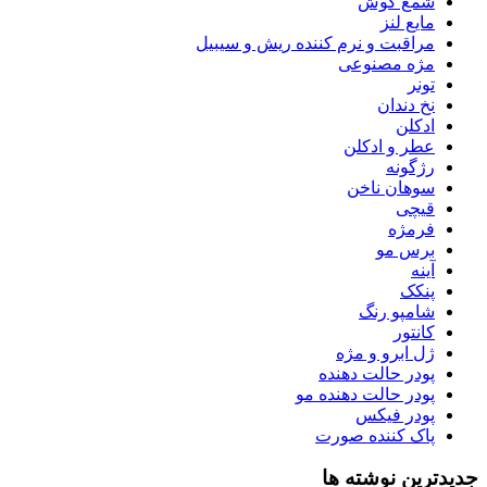
شمع گوش
مایع لنز
مراقبت و نرم کننده ریش و سیبیل
مژه مصنوعی
تونر
نخ دندان
ادکلن
عطر و ادکلن
رژگونه
سوهان ناخن
قیچی
فرمژه
برس مو
آینه
پنکک
شامپو رنگ
کانتور
ژل ابرو و مژه
پودر حالت دهنده
پودر حالت دهنده مو
پودر فیکس
پاک کننده صورت
جدیدترین نوشته ها