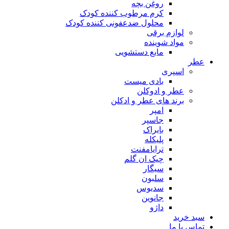
روغن بچه
کرم مرطوب کننده کودک
محلول ضدعفونی کننده کودک
لوازم برقی
مواد شوینده
مایع دستشویی
عطر
اسپری
بادی میست
عطر و ادوکلن
برند های عطر و ادکلن
امپر
جاسپر
بایراک
پلیکله
ترایامفنت
چیک ان گلم
سیگار
سلبون
سدیوس
جانوین
داژو
سبد خرید
تماس با ما