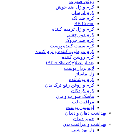
روغن صورت
کرم و ژل ضد جوش
کرم آبرسان
کرم ضد لک
BB Cream
کرم و ژل ترمیم کننده
کرم دور چشم
کرم ضد چروک
کرم سفت کننده پوست
کرم مرطوب کننده و نرم کننده
کرم روشن کننده
بعد از اصلاح(After Shave)
لایه بردار پوست
ژل ماساژ
کرم پوشاننده
کرم و روغن رفع ترک بدن
کرم کودکان
ماسک صورت و بدن
مراقبت لب
لوسیون پوست
بهداشت دهان و دندان
خمیر دندان
بهداشت و مراقبت بدن
ژل بهداشتی