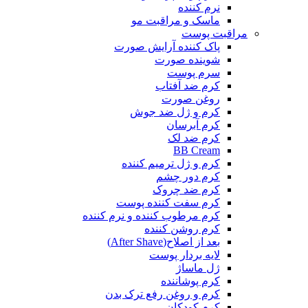
نرم کننده
ماسک و مراقبت مو
مراقبت پوست
پاک کننده آرایش صورت
شوینده صورت
سرم پوست
کرم ضد آفتاب
روغن صورت
کرم و ژل ضد جوش
کرم آبرسان
کرم ضد لک
BB Cream
کرم و ژل ترمیم کننده
کرم دور چشم
کرم ضد چروک
کرم سفت کننده پوست
کرم مرطوب کننده و نرم کننده
کرم روشن کننده
بعد از اصلاح(After Shave)
لایه بردار پوست
ژل ماساژ
کرم پوشاننده
کرم و روغن رفع ترک بدن
کرم کودکان