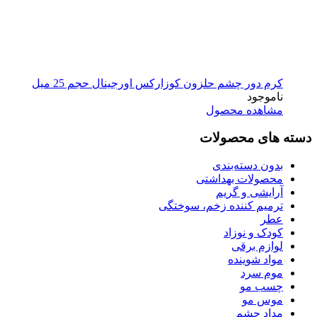
کرم دور چشم حلزون کوزارکس اورجینال حجم 25 میل
ناموجود
مشاهده محصول
دسته های محصولات
بدون دسته‌بندی
محصولات بهداشتی
آرایشی و گریم
ترمیم کننده زخم، سوختگی
عطر
کودک و نوزاد
لوازم برقی
مواد شوینده
موم سرد
چسب مو
موس مو
مداد چشم