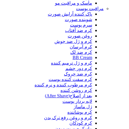
ماسک و مراقبت مو
مراقبت پوست
پاک کننده آرایش صورت
شوینده صورت
سرم پوست
کرم ضد آفتاب
روغن صورت
کرم و ژل ضد جوش
کرم آبرسان
کرم ضد لک
BB Cream
کرم و ژل ترمیم کننده
کرم دور چشم
کرم ضد چروک
کرم سفت کننده پوست
کرم مرطوب کننده و نرم کننده
کرم روشن کننده
بعد از اصلاح(After Shave)
لایه بردار پوست
ژل ماساژ
کرم پوشاننده
کرم و روغن رفع ترک بدن
کرم کودکان
ماسک صورت و بدن