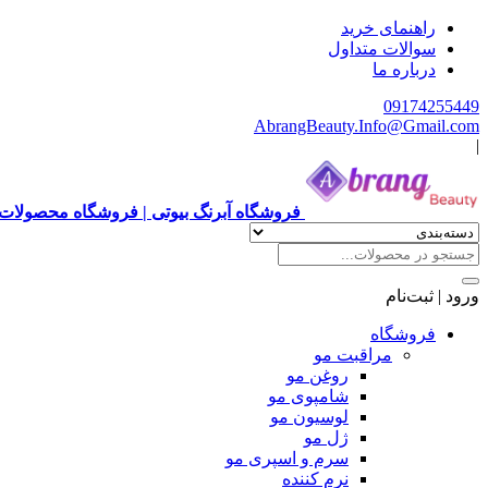
راهنمای خرید
سوالات متداول
درباره ما
09174255449
AbrangBeauty.Info@Gmail.com
|
فروشگاه آبرنگ بیوتی | فروشگاه محصولات 
ورود | ثبت‌نام
فروشگاه
مراقبت مو
روغن مو
شامپوی مو
لوسیون مو
ژل مو
سرم و اسپری مو
نرم کننده