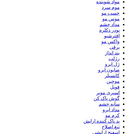
مواد شوینده
موم سرد
چسب مو
موس مو
مداد چشم
پودر دکلره
افترشیو
واکس مو
برقی
بند انداز
رژلب
ژل ابرو
صابون ابرو
کانسیلر
موچین
فویل
اسپری موبر
گوش پاک کن
سایه چشم
مداد ابرو
کرم مو
پد پاک کننده ارایش
تیغ اصلاح
اسفنج ارایشی