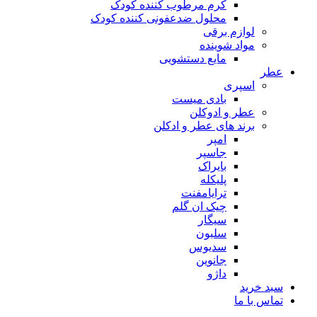
کرم مرطوب کننده کودک
محلول ضدعفونی کننده کودک
لوازم برقی
مواد شوینده
مایع دستشویی
عطر
اسپری
بادی میست
عطر و ادوکلن
برند های عطر و ادکلن
امپر
جاسپر
بایراک
پلیکله
ترایامفنت
چیک ان گلم
سیگار
سلبون
سدیوس
جانوین
داژو
سبد خرید
تماس با ما