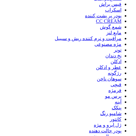
فیس براش
اسکراپ
پودر پر پشت کننده
CC CREAM
شمع گوش
مایع لنز
مراقبت و نرم کننده ریش و سیبیل
مژه مصنوعی
تونر
نخ دندان
ادکلن
عطر و ادکلن
رژگونه
سوهان ناخن
قیچی
فرمژه
برس مو
آینه
پنکک
شامپو رنگ
کانتور
ژل ابرو و مژه
پودر حالت دهنده