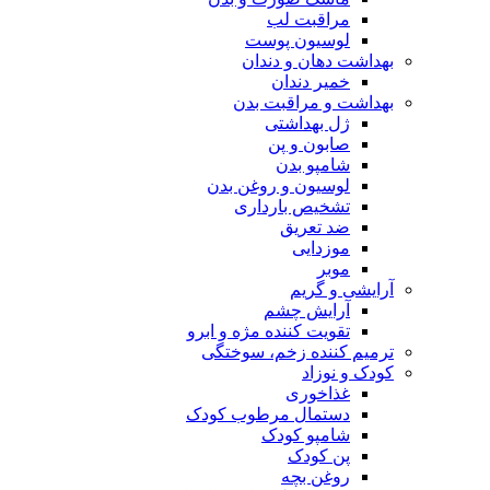
مراقبت لب
لوسیون پوست
بهداشت دهان و دندان
خمیر دندان
بهداشت و مراقبت بدن
ژل بهداشتی
صابون و پن
شامپو بدن
لوسیون و روغن بدن
تشخیص بارداری
ضد تعریق
موزدایی
موبر
آرایشی و گریم
آرایش چشم
تقویت کننده مژه و ابرو
ترمیم کننده زخم، سوختگی
کودک و نوزاد
غذاخوری
دستمال مرطوب کودک
شامپو کودک
پن کودک
روغن بچه