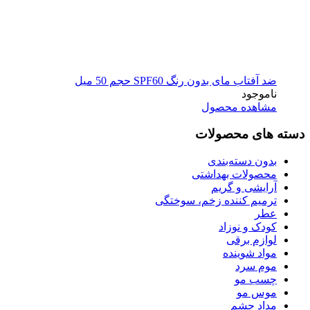
ضد آفتاب مای بدون رنگ SPF60 حجم 50 میل
ناموجود
مشاهده محصول
دسته های محصولات
بدون دسته‌بندی
محصولات بهداشتی
آرایشی و گریم
ترمیم کننده زخم، سوختگی
عطر
کودک و نوزاد
لوازم برقی
مواد شوینده
موم سرد
چسب مو
موس مو
مداد چشم