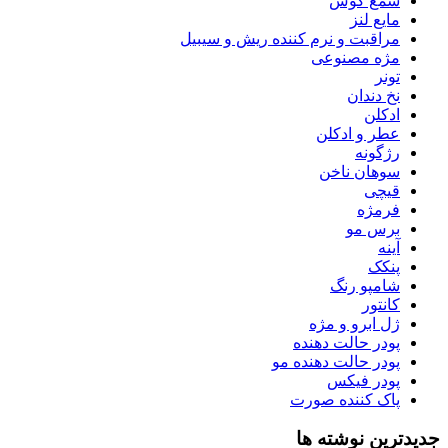
شمع گوش
مایع لنز
مراقبت و نرم کننده ریش و سیبیل
مژه مصنوعی
تونر
نخ دندان
ادکلن
عطر و ادکلن
رژگونه
سوهان ناخن
قیچی
فرمژه
برس مو
آینه
پنکک
شامپو رنگ
کانتور
ژل ابرو و مژه
پودر حالت دهنده
پودر حالت دهنده مو
پودر فیکس
پاک کننده صورت
جدیدترین نوشته ها