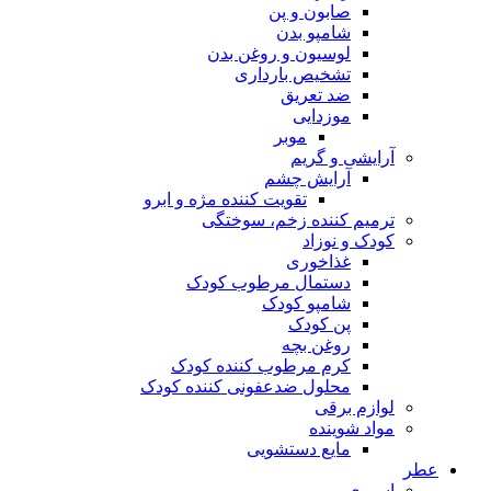
صابون و پن
شامپو بدن
لوسیون و روغن بدن
تشخیص بارداری
ضد تعریق
موزدایی
موبر
آرایشی و گریم
آرایش چشم
تقویت کننده مژه و ابرو
ترمیم کننده زخم، سوختگی
کودک و نوزاد
غذاخوری
دستمال مرطوب کودک
شامپو کودک
پن کودک
روغن بچه
کرم مرطوب کننده کودک
محلول ضدعفونی کننده کودک
لوازم برقی
مواد شوینده
مایع دستشویی
عطر
اسپری