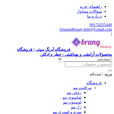
راهنمای خرید
سوالات متداول
درباره ما
09174255449
AbrangBeauty.Info@Gmail.com
|
فروشگاه آبرنگ بیوتی | فروشگاه
محصولات آرایشی و بهداشتی | عطر و ادکلن
ورود | ثبت‌نام
فروشگاه
مراقبت مو
روغن مو
شامپوی مو
لوسیون مو
ژل مو
سرم و اسپری مو