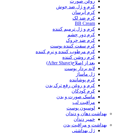
روغن صورت
کرم و ژل ضد جوش
کرم آبرسان
کرم ضد لک
BB Cream
کرم و ژل ترمیم کننده
کرم دور چشم
کرم ضد چروک
کرم سفت کننده پوست
کرم مرطوب کننده و نرم کننده
کرم روشن کننده
بعد از اصلاح(After Shave)
لایه بردار پوست
ژل ماساژ
کرم پوشاننده
کرم و روغن رفع ترک بدن
کرم کودکان
ماسک صورت و بدن
مراقبت لب
لوسیون پوست
بهداشت دهان و دندان
خمیر دندان
بهداشت و مراقبت بدن
ژل بهداشتی