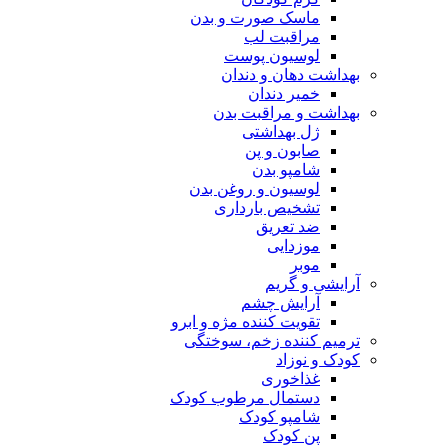
ماسک صورت و بدن
مراقبت لب
لوسیون پوست
بهداشت دهان و دندان
خمیر دندان
بهداشت و مراقبت بدن
ژل بهداشتی
صابون و پن
شامپو بدن
لوسیون و روغن بدن
تشخیص بارداری
ضد تعریق
موزدایی
موبر
آرایشی و گریم
آرایش چشم
تقویت کننده مژه و ابرو
ترمیم کننده زخم، سوختگی
کودک و نوزاد
غذاخوری
دستمال مرطوب کودک
شامپو کودک
پن کودک