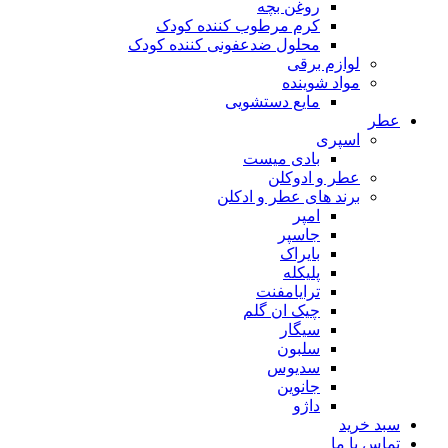
روغن بچه
کرم مرطوب کننده کودک
محلول ضدعفونی کننده کودک
لوازم برقی
مواد شوینده
مایع دستشویی
عطر
اسپری
بادی میست
عطر و ادوکلن
برند های عطر و ادکلن
امپر
جاسپر
بایراک
پلیکله
ترایامفنت
چیک ان گلم
سیگار
سلبون
سدیوس
جانوین
داژو
سبد خرید
تماس با ما