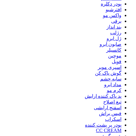
پودر دکلره
افترشیو
واکس مو
برقی
بند انداز
رژلب
ژل ابرو
صابون ابرو
کانسیلر
موچین
فویل
اسپری موبر
گوش پاک کن
سایه چشم
مداد ابرو
کرم مو
پد پاک کننده ارایش
تیغ اصلاح
اسفنج ارایشی
فیس براش
اسکراپ
پودر پر پشت کننده
CC CREAM