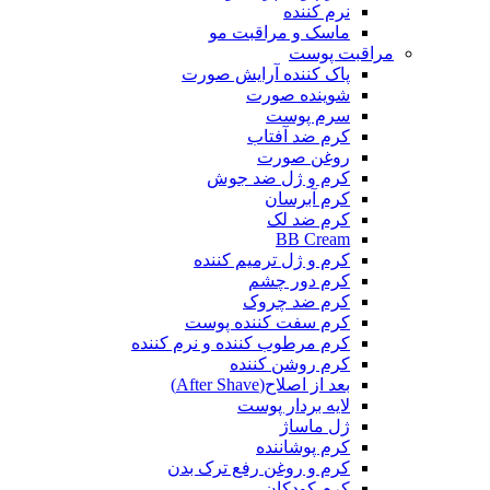
نرم کننده
ماسک و مراقبت مو
مراقبت پوست
پاک کننده آرایش صورت
شوینده صورت
سرم پوست
کرم ضد آفتاب
روغن صورت
کرم و ژل ضد جوش
کرم آبرسان
کرم ضد لک
BB Cream
کرم و ژل ترمیم کننده
کرم دور چشم
کرم ضد چروک
کرم سفت کننده پوست
کرم مرطوب کننده و نرم کننده
کرم روشن کننده
بعد از اصلاح(After Shave)
لایه بردار پوست
ژل ماساژ
کرم پوشاننده
کرم و روغن رفع ترک بدن
کرم کودکان