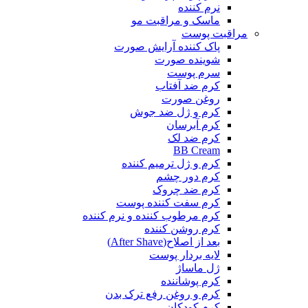
نرم کننده
ماسک و مراقبت مو
مراقبت پوست
پاک کننده آرایش صورت
شوینده صورت
سرم پوست
کرم ضد آفتاب
روغن صورت
کرم و ژل ضد جوش
کرم آبرسان
کرم ضد لک
BB Cream
کرم و ژل ترمیم کننده
کرم دور چشم
کرم ضد چروک
کرم سفت کننده پوست
کرم مرطوب کننده و نرم کننده
کرم روشن کننده
بعد از اصلاح(After Shave)
لایه بردار پوست
ژل ماساژ
کرم پوشاننده
کرم و روغن رفع ترک بدن
کرم کودکان