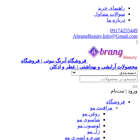
راهنمای خرید
سوالات متداول
درباره ما
09174255449
AbrangBeauty.Info@Gmail.com
|
فروشگاه آبرنگ بیوتی | فروشگاه
محصولات آرایشی و بهداشتی | عطر و ادکلن
ورود | ثبت‌نام
فروشگاه
مراقبت مو
روغن مو
شامپوی مو
لوسیون مو
ژل مو
سرم و اسپری مو