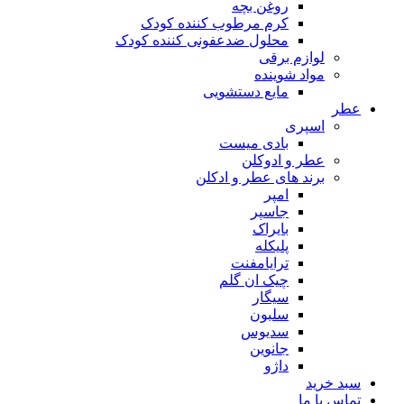
روغن بچه
کرم مرطوب کننده کودک
محلول ضدعفونی کننده کودک
لوازم برقی
مواد شوینده
مایع دستشویی
عطر
اسپری
بادی میست
عطر و ادوکلن
برند های عطر و ادکلن
امپر
جاسپر
بایراک
پلیکله
ترایامفنت
چیک ان گلم
سیگار
سلبون
سدیوس
جانوین
داژو
سبد خرید
تماس با ما