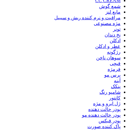
CC CREAM
شمع گوش
مایع لنز
مراقبت و نرم کننده ریش و سیبیل
مژه مصنوعی
تونر
نخ دندان
ادکلن
عطر و ادکلن
رژگونه
سوهان ناخن
قیچی
فرمژه
برس مو
آینه
پنکک
شامپو رنگ
کانتور
ژل ابرو و مژه
پودر حالت دهنده
پودر حالت دهنده مو
پودر فیکس
پاک کننده صورت