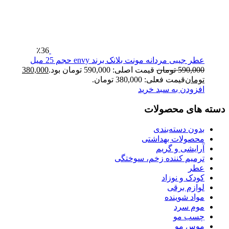
٪36
عطر جیبی مردانه مونت بلانک برند envy حجم 25 میل
590,000
تومان
قیمت اصلی: 590,000 تومان بود.
380,000
تومان
قیمت فعلی: 380,000 تومان.
افزودن به سبد خرید
دسته های محصولات
بدون دسته‌بندی
محصولات بهداشتی
آرایشی و گریم
ترمیم کننده زخم، سوختگی
عطر
کودک و نوزاد
لوازم برقی
مواد شوینده
موم سرد
چسب مو
موس مو