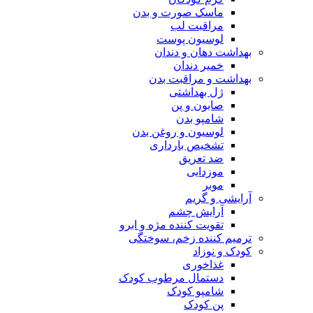
ماسک صورت و بدن
مراقبت لب
لوسیون پوست
بهداشت دهان و دندان
خمیر دندان
بهداشت و مراقبت بدن
ژل بهداشتی
صابون و پن
شامپو بدن
لوسیون و روغن بدن
تشخیص بارداری
ضد تعریق
موزدایی
موبر
آرایشی و گریم
آرایش چشم
تقویت کننده مژه و ابرو
ترمیم کننده زخم، سوختگی
کودک و نوزاد
غذاخوری
دستمال مرطوب کودک
شامپو کودک
پن کودک