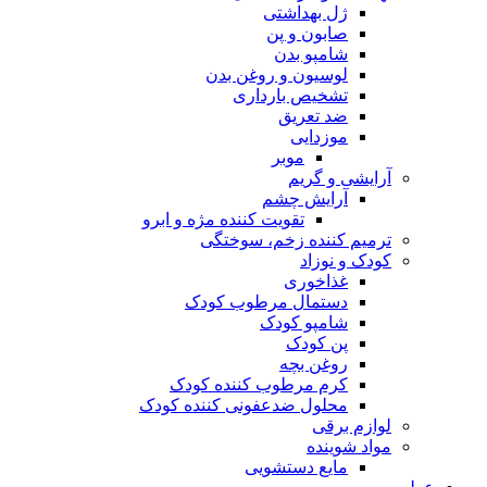
ژل بهداشتی
صابون و پن
شامپو بدن
لوسیون و روغن بدن
تشخیص بارداری
ضد تعریق
موزدایی
موبر
آرایشی و گریم
آرایش چشم
تقویت کننده مژه و ابرو
ترمیم کننده زخم، سوختگی
کودک و نوزاد
غذاخوری
دستمال مرطوب کودک
شامپو کودک
پن کودک
روغن بچه
کرم مرطوب کننده کودک
محلول ضدعفونی کننده کودک
لوازم برقی
مواد شوینده
مایع دستشویی