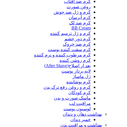
کرم ضد آفتاب
روغن صورت
کرم و ژل ضد جوش
کرم آبرسان
کرم ضد لک
BB Cream
کرم و ژل ترمیم کننده
کرم دور چشم
کرم ضد چروک
کرم سفت کننده پوست
کرم مرطوب کننده و نرم کننده
کرم روشن کننده
بعد از اصلاح(After Shave)
لایه بردار پوست
ژل ماساژ
کرم پوشاننده
کرم و روغن رفع ترک بدن
کرم کودکان
ماسک صورت و بدن
مراقبت لب
لوسیون پوست
بهداشت دهان و دندان
خمیر دندان
بهداشت و مراقبت بدن