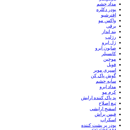
مداد چشم
پودر دکلره
افترشیو
واکس مو
برقی
بند انداز
رژلب
ژل ابرو
صابون ابرو
کانسیلر
موچین
فویل
اسپری موبر
گوش پاک کن
سایه چشم
مداد ابرو
کرم مو
پد پاک کننده ارایش
تیغ اصلاح
اسفنج ارایشی
فیس براش
اسکراپ
پودر پر پشت کننده