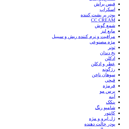
فیس براش
اسکراپ
پودر پر پشت کننده
CC CREAM
شمع گوش
مایع لنز
مراقبت و نرم کننده ریش و سیبیل
مژه مصنوعی
تونر
نخ دندان
ادکلن
عطر و ادکلن
رژگونه
سوهان ناخن
قیچی
فرمژه
برس مو
آینه
پنکک
شامپو رنگ
کانتور
ژل ابرو و مژه
پودر حالت دهنده