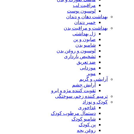
مراقبت لب
لوسیون پوست
بهداشت دهان و دندان
خمیر دندان
بهداشت و مراقبت بدن
ژل بهداشتی
صابون و پن
شامپو بدن
لوسیون و روغن بدن
تشخیص بارداری
ضد تعریق
موزدایی
موبر
آرایشی و گریم
آرایش چشم
تقویت کننده مژه و ابرو
ترمیم کننده زخم، سوختگی
کودک و نوزاد
غذاخوری
دستمال مرطوب کودک
شامپو کودک
پن کودک
روغن بچه