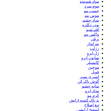
مواد شوینده
موم سرد
چسب مو
موس مو
مداد چشم
پودر دکلره
افترشیو
واکس مو
برقی
بند انداز
رژلب
ژل ابرو
صابون ابرو
کانسیلر
موچین
فویل
اسپری موبر
گوش پاک کن
سایه چشم
مداد ابرو
کرم مو
پد پاک کننده ارایش
تیغ اصلاح
اسفنج ارایشی