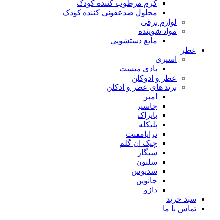
کرم مرطوب کننده کودک
محلول ضدعفونی کننده کودک
لوازم برقی
مواد شوینده
مایع دستشویی
عطر
اسپری
بادی میست
عطر و ادوکلن
برند های عطر و ادکلن
امپر
جاسپر
بایراک
پلیکله
ترایامفنت
چیک ان گلم
سیگار
سلبون
سدیوس
جانوین
داژو
سبد خرید
تماس با ما