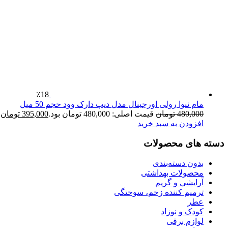
٪18
مام نیوا رولی اورجینال مدل دیپ دارک وود حجم 50 میل
480,000
تومان
قیمت اصلی: 480,000 تومان بود.
395,000
تومان
ق
افزودن به سبد خرید
دسته های محصولات
بدون دسته‌بندی
محصولات بهداشتی
آرایشی و گریم
ترمیم کننده زخم، سوختگی
عطر
کودک و نوزاد
لوازم برقی