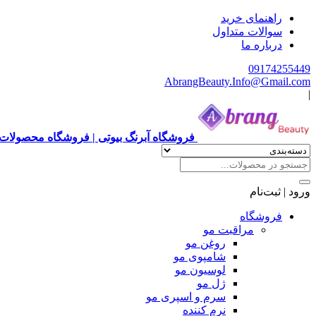
راهنمای خرید
سوالات متداول
درباره ما
09174255449
AbrangBeauty.Info@Gmail.com
|
فروشگاه آبرنگ بیوتی | فروشگاه محصولات 
ورود | ثبت‌نام
فروشگاه
مراقبت مو
روغن مو
شامپوی مو
لوسیون مو
ژل مو
سرم و اسپری مو
نرم کننده