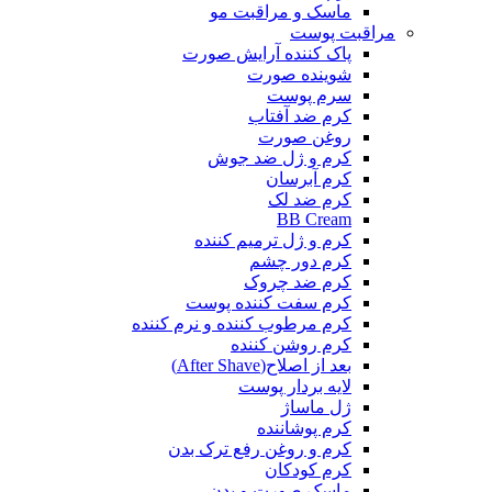
ماسک و مراقبت مو
مراقبت پوست
پاک کننده آرایش صورت
شوینده صورت
سرم پوست
کرم ضد آفتاب
روغن صورت
کرم و ژل ضد جوش
کرم آبرسان
کرم ضد لک
BB Cream
کرم و ژل ترمیم کننده
کرم دور چشم
کرم ضد چروک
کرم سفت کننده پوست
کرم مرطوب کننده و نرم کننده
کرم روشن کننده
بعد از اصلاح(After Shave)
لایه بردار پوست
ژل ماساژ
کرم پوشاننده
کرم و روغن رفع ترک بدن
کرم کودکان
ماسک صورت و بدن