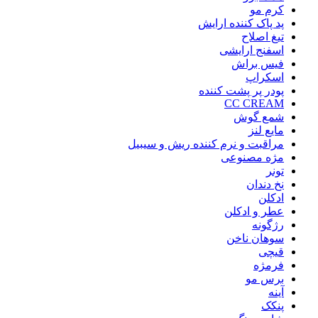
کرم مو
پد پاک کننده ارایش
تیغ اصلاح
اسفنج ارایشی
فیس براش
اسکراپ
پودر پر پشت کننده
CC CREAM
شمع گوش
مایع لنز
مراقبت و نرم کننده ریش و سیبیل
مژه مصنوعی
تونر
نخ دندان
ادکلن
عطر و ادکلن
رژگونه
سوهان ناخن
قیچی
فرمژه
برس مو
آینه
پنکک