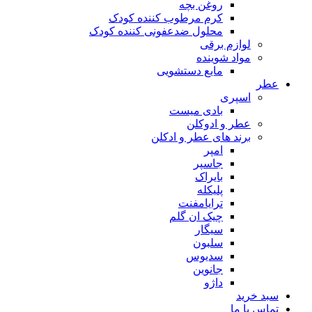
روغن بچه
کرم مرطوب کننده کودک
محلول ضدعفونی کننده کودک
لوازم برقی
مواد شوینده
مایع دستشویی
عطر
اسپری
بادی میست
عطر و ادوکلن
برند های عطر و ادکلن
امپر
جاسپر
بایراک
پلیکله
ترایامفنت
چیک ان گلم
سیگار
سلبون
سدیوس
جانوین
داژو
سبد خرید
تماس با ما