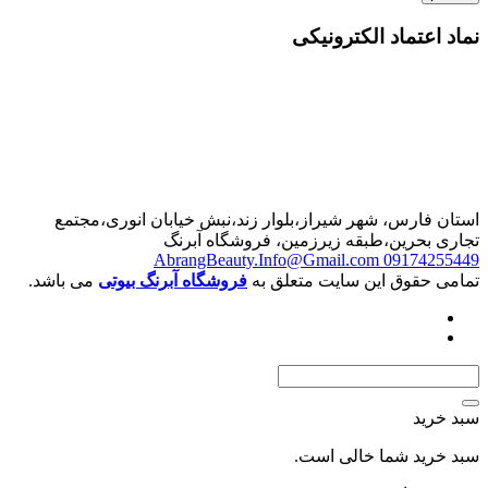
نماد اعتماد الکترونیکی
استان فارس، شهر شیراز،بلوار زند،نبش خیابان انوری،مجتمع
تجاری بحرین،طبقه زیرزمین، فروشگاه آبرنگ
AbrangBeauty.Info@Gmail.com
09174255449
تمامی حقوق این سایت متعلق به
فروشگاه آبرنگ بیوتی
می باشد.
سبد خرید
سبد خرید شما خالی است.