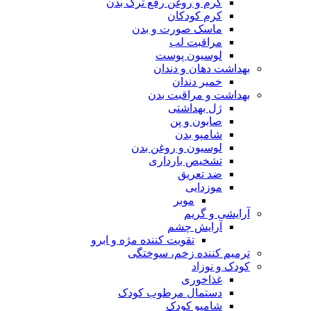
کرم و روغن رفع ترک بدن
کرم کودکان
ماسک صورت و بدن
مراقبت لب
لوسیون پوست
بهداشت دهان و دندان
خمیر دندان
بهداشت و مراقبت بدن
ژل بهداشتی
صابون و پن
شامپو بدن
لوسیون و روغن بدن
تشخیص بارداری
ضد تعریق
موزدایی
موبر
آرایشی و گریم
آرایش چشم
تقویت کننده مژه و ابرو
ترمیم کننده زخم، سوختگی
کودک و نوزاد
غذاخوری
دستمال مرطوب کودک
شامپو کودک