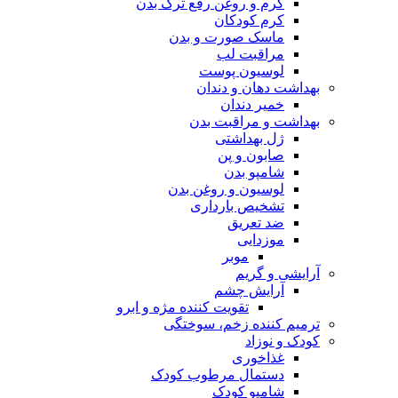
کرم و روغن رفع ترک بدن
کرم کودکان
ماسک صورت و بدن
مراقبت لب
لوسیون پوست
بهداشت دهان و دندان
خمیر دندان
بهداشت و مراقبت بدن
ژل بهداشتی
صابون و پن
شامپو بدن
لوسیون و روغن بدن
تشخیص بارداری
ضد تعریق
موزدایی
موبر
آرایشی و گریم
آرایش چشم
تقویت کننده مژه و ابرو
ترمیم کننده زخم، سوختگی
کودک و نوزاد
غذاخوری
دستمال مرطوب کودک
شامپو کودک