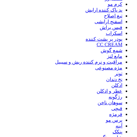
کرم مو
پد پاک کننده ارایش
تیغ اصلاح
اسفنج ارایشی
فیس براش
اسکراپ
پودر پر پشت کننده
CC CREAM
شمع گوش
مایع لنز
مراقبت و نرم کننده ریش و سیبیل
مژه مصنوعی
تونر
نخ دندان
ادکلن
عطر و ادکلن
رژگونه
سوهان ناخن
قیچی
فرمژه
برس مو
آینه
پنکک