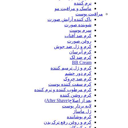
نرم کننده
ماسک و مراقبت مو
مراقبت پوست
پاک کننده آرایش صورت
شوینده صورت
سرم پوست
کرم ضد آفتاب
روغن صورت
کرم و ژل ضد جوش
کرم آبرسان
کرم ضد لک
BB Cream
کرم و ژل ترمیم کننده
کرم دور چشم
کرم ضد چروک
کرم سفت کننده پوست
کرم مرطوب کننده و نرم کننده
کرم روشن کننده
بعد از اصلاح(After Shave)
لایه بردار پوست
ژل ماساژ
کرم پوشاننده
کرم و روغن رفع ترک بدن
کرم کودکان