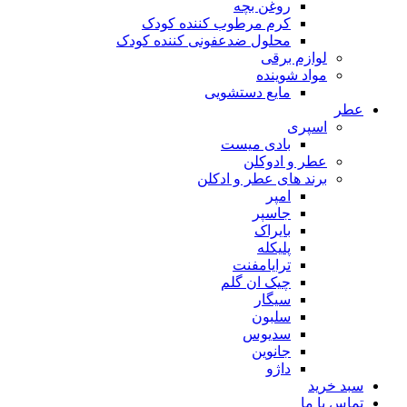
روغن بچه
کرم مرطوب کننده کودک
محلول ضدعفونی کننده کودک
لوازم برقی
مواد شوینده
مایع دستشویی
عطر
اسپری
بادی میست
عطر و ادوکلن
برند های عطر و ادکلن
امپر
جاسپر
بایراک
پلیکله
ترایامفنت
چیک ان گلم
سیگار
سلبون
سدیوس
جانوین
داژو
سبد خرید
تماس با ما