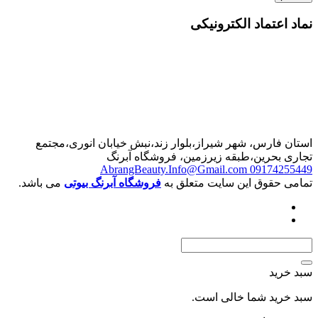
نماد اعتماد الکترونیکی
استان فارس، شهر شیراز،بلوار زند،نبش خیابان انوری،مجتمع
تجاری بحرین،طبقه زیرزمین، فروشگاه آبرنگ
AbrangBeauty.Info@Gmail.com
09174255449
تمامی حقوق این سایت متعلق به
فروشگاه آبرنگ بیوتی
می باشد.
سبد خرید
سبد خرید شما خالی است.