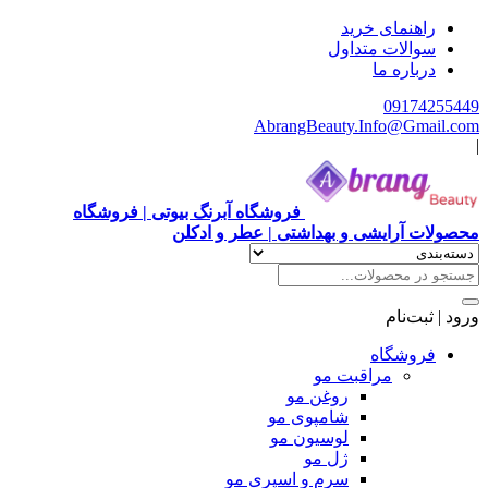
راهنمای خرید
سوالات متداول
درباره ما
09174255449
AbrangBeauty.Info@Gmail.com
|
فروشگاه آبرنگ بیوتی | فروشگاه
محصولات آرایشی و بهداشتی | عطر و ادکلن
ورود | ثبت‌نام
فروشگاه
مراقبت مو
روغن مو
شامپوی مو
لوسیون مو
ژل مو
سرم و اسپری مو