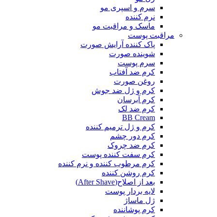
سرم و اسپری مو
نرم کننده
ماسک و مراقبت مو
مراقبت پوست
پاک کننده آرایش صورت
شوینده صورت
سرم پوست
کرم ضد آفتاب
روغن صورت
کرم و ژل ضد جوش
کرم آبرسان
کرم ضد لک
BB Cream
کرم و ژل ترمیم کننده
کرم دور چشم
کرم ضد چروک
کرم سفت کننده پوست
کرم مرطوب کننده و نرم کننده
کرم روشن کننده
بعد از اصلاح(After Shave)
لایه بردار پوست
ژل ماساژ
کرم پوشاننده