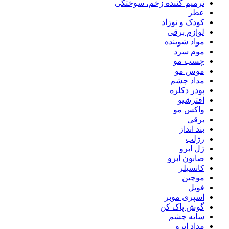
ترمیم کننده زخم، سوختگی
عطر
کودک و نوزاد
لوازم برقی
مواد شوینده
موم سرد
چسب مو
موس مو
مداد چشم
پودر دکلره
افترشیو
واکس مو
برقی
بند انداز
رژلب
ژل ابرو
صابون ابرو
کانسیلر
موچین
فویل
اسپری موبر
گوش پاک کن
سایه چشم
مداد ابرو