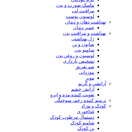
ماسک صورت و بدن
مراقبت لب
لوسیون پوست
بهداشت دهان و دندان
خمیر دندان
بهداشت و مراقبت بدن
ژل بهداشتی
صابون و پن
شامپو بدن
لوسیون و روغن بدن
تشخیص بارداری
ضد تعریق
موزدایی
موبر
آرایشی و گریم
آرایش چشم
تقویت کننده مژه و ابرو
ترمیم کننده زخم، سوختگی
کودک و نوزاد
غذاخوری
دستمال مرطوب کودک
شامپو کودک
پن کودک