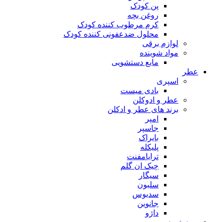
پن کودک
روغن بچه
کرم مرطوب کننده کودک
محلول ضدعفونی کننده کودک
لوازم برقی
مواد شوینده
مایع دستشویی
عطر
اسپری
بادی میست
عطر و ادوکلن
برند های عطر و ادکلن
امپر
جاسپر
بایراک
پلیکله
ترایامفنت
چیک ان گلم
سیگار
سلبون
سدیوس
جانوین
داژو