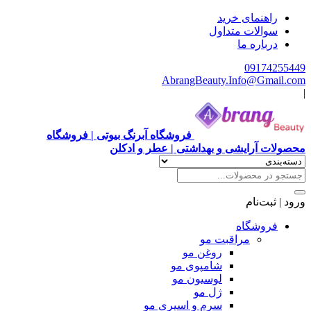
راهنمای خرید
سوالات متداول
درباره ما
09174255449
AbrangBeauty.Info@Gmail.com
|
فروشگاه آبرنگ بیوتی | فروشگاه
محصولات آرایشی و بهداشتی | عطر و ادکلن
ورود | ثبت‌نام
فروشگاه
مراقبت مو
روغن مو
شامپوی مو
لوسیون مو
ژل مو
سرم و اسپری مو