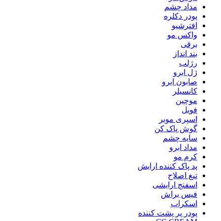
مداد چشم
پودر دکلره
افترشیو
واکس مو
برقی
بند انداز
رژلب
ژل ابرو
صابون ابرو
کانسیلر
موچین
فویل
اسپری موبر
گوش پاک کن
سایه چشم
مداد ابرو
کرم مو
پد پاک کننده ارایش
تیغ اصلاح
اسفنج ارایشی
فیس براش
اسکراپ
پودر پر پشت کننده