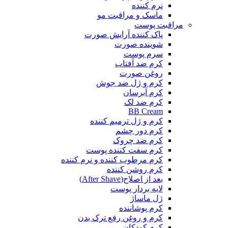
نرم کننده
ماسک و مراقبت مو
مراقبت پوست
پاک کننده آرایش صورت
شوینده صورت
سرم پوست
کرم ضد آفتاب
روغن صورت
کرم و ژل ضد جوش
کرم آبرسان
کرم ضد لک
BB Cream
کرم و ژل ترمیم کننده
کرم دور چشم
کرم ضد چروک
کرم سفت کننده پوست
کرم مرطوب کننده و نرم کننده
کرم روشن کننده
بعد از اصلاح(After Shave)
لایه بردار پوست
ژل ماساژ
کرم پوشاننده
کرم و روغن رفع ترک بدن
کرم کودکان