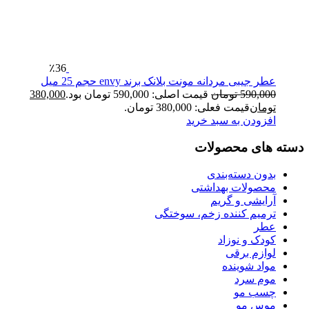
٪36
عطر جیبی مردانه مونت بلانک برند envy حجم 25 میل
590,000
تومان
قیمت اصلی: 590,000 تومان بود.
380,000
تومان
قیمت فعلی: 380,000 تومان.
افزودن به سبد خرید
دسته های محصولات
بدون دسته‌بندی
محصولات بهداشتی
آرایشی و گریم
ترمیم کننده زخم، سوختگی
عطر
کودک و نوزاد
لوازم برقی
مواد شوینده
موم سرد
چسب مو
موس مو