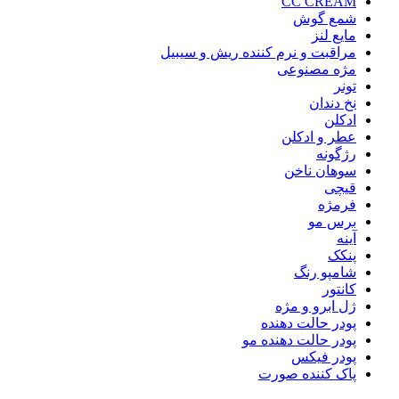
CC CREAM
شمع گوش
مایع لنز
مراقبت و نرم کننده ریش و سیبیل
مژه مصنوعی
تونر
نخ دندان
ادکلن
عطر و ادکلن
رژگونه
سوهان ناخن
قیچی
فرمژه
برس مو
آینه
پنکک
شامپو رنگ
کانتور
ژل ابرو و مژه
پودر حالت دهنده
پودر حالت دهنده مو
پودر فیکس
پاک کننده صورت