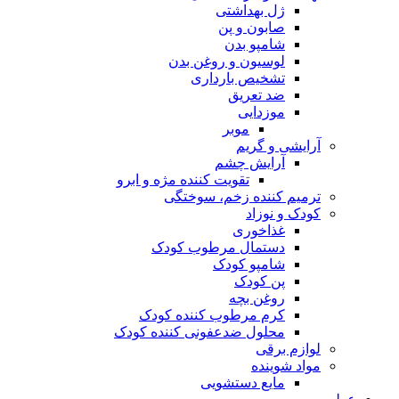
ژل بهداشتی
صابون و پن
شامپو بدن
لوسیون و روغن بدن
تشخیص بارداری
ضد تعریق
موزدایی
موبر
آرایشی و گریم
آرایش چشم
تقویت کننده مژه و ابرو
ترمیم کننده زخم، سوختگی
کودک و نوزاد
غذاخوری
دستمال مرطوب کودک
شامپو کودک
پن کودک
روغن بچه
کرم مرطوب کننده کودک
محلول ضدعفونی کننده کودک
لوازم برقی
مواد شوینده
مایع دستشویی