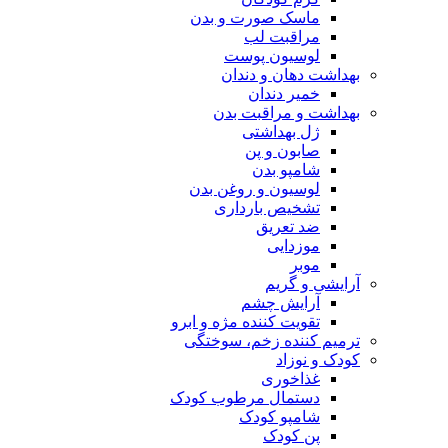
ماسک صورت و بدن
مراقبت لب
لوسیون پوست
بهداشت دهان و دندان
خمیر دندان
بهداشت و مراقبت بدن
ژل بهداشتی
صابون و پن
شامپو بدن
لوسیون و روغن بدن
تشخیص بارداری
ضد تعریق
موزدایی
موبر
آرایشی و گریم
آرایش چشم
تقویت کننده مژه و ابرو
ترمیم کننده زخم، سوختگی
کودک و نوزاد
غذاخوری
دستمال مرطوب کودک
شامپو کودک
پن کودک