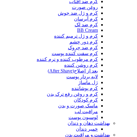
کرم ضد آفتاب
روغن صورت
کرم و ژل ضد جوش
کرم آبرسان
کرم ضد لک
BB Cream
کرم و ژل ترمیم کننده
کرم دور چشم
کرم ضد چروک
کرم سفت کننده پوست
کرم مرطوب کننده و نرم کننده
کرم روشن کننده
بعد از اصلاح(After Shave)
لایه بردار پوست
ژل ماساژ
کرم پوشاننده
کرم و روغن رفع ترک بدن
کرم کودکان
ماسک صورت و بدن
مراقبت لب
لوسیون پوست
بهداشت دهان و دندان
خمیر دندان
بهداشت و مراقبت بدن