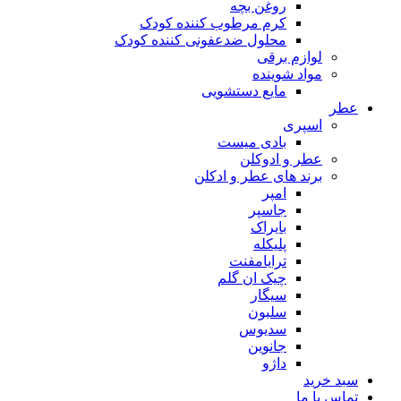
روغن بچه
کرم مرطوب کننده کودک
محلول ضدعفونی کننده کودک
لوازم برقی
مواد شوینده
مایع دستشویی
عطر
اسپری
بادی میست
عطر و ادوکلن
برند های عطر و ادکلن
امپر
جاسپر
بایراک
پلیکله
ترایامفنت
چیک ان گلم
سیگار
سلبون
سدیوس
جانوین
داژو
سبد خرید
تماس با ما