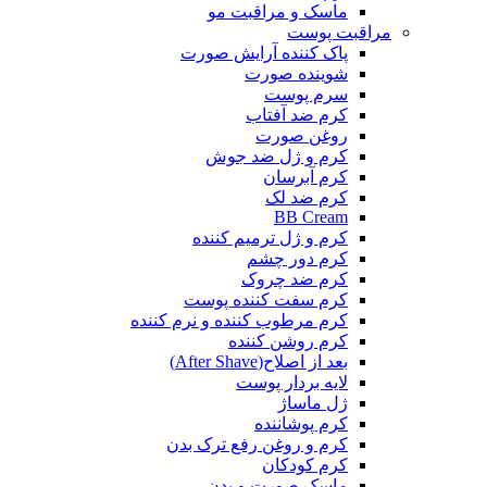
ماسک و مراقبت مو
مراقبت پوست
پاک کننده آرایش صورت
شوینده صورت
سرم پوست
کرم ضد آفتاب
روغن صورت
کرم و ژل ضد جوش
کرم آبرسان
کرم ضد لک
BB Cream
کرم و ژل ترمیم کننده
کرم دور چشم
کرم ضد چروک
کرم سفت کننده پوست
کرم مرطوب کننده و نرم کننده
کرم روشن کننده
بعد از اصلاح(After Shave)
لایه بردار پوست
ژل ماساژ
کرم پوشاننده
کرم و روغن رفع ترک بدن
کرم کودکان
ماسک صورت و بدن