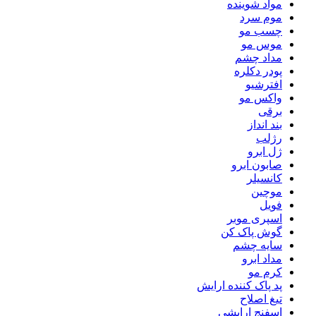
مواد شوینده
موم سرد
چسب مو
موس مو
مداد چشم
پودر دکلره
افترشیو
واکس مو
برقی
بند انداز
رژلب
ژل ابرو
صابون ابرو
کانسیلر
موچین
فویل
اسپری موبر
گوش پاک کن
سایه چشم
مداد ابرو
کرم مو
پد پاک کننده ارایش
تیغ اصلاح
اسفنج ارایشی