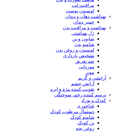
مراقبت لب
لوسیون پوست
بهداشت دهان و دندان
خمیر دندان
بهداشت و مراقبت بدن
ژل بهداشتی
صابون و پن
شامپو بدن
لوسیون و روغن بدن
تشخیص بارداری
ضد تعریق
موزدایی
موبر
آرایشی و گریم
آرایش چشم
تقویت کننده مژه و ابرو
ترمیم کننده زخم، سوختگی
کودک و نوزاد
غذاخوری
دستمال مرطوب کودک
شامپو کودک
پن کودک
روغن بچه