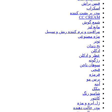
فیس براش
اسکراپ
پودر پر پشت کننده
CC CREAM
شمع گوش
مایع لنز
مراقبت و نرم کننده ریش و سیبیل
مژه مصنوعی
تونر
نخ دندان
ادکلن
عطر و ادکلن
رژگونه
سوهان ناخن
قیچی
فرمژه
برس مو
آینه
پنکک
شامپو رنگ
کانتور
ژل ابرو و مژه
پودر حالت دهنده