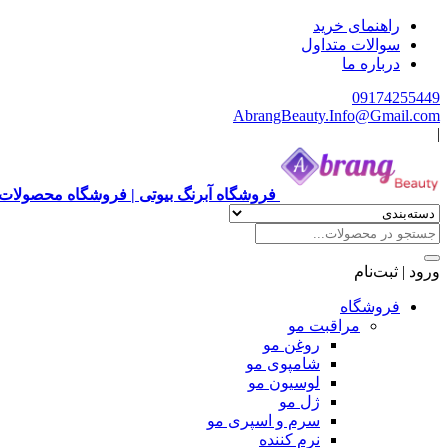
راهنمای خرید
سوالات متداول
درباره ما
09174255449
AbrangBeauty.Info@Gmail.com
|
فروشگاه آبرنگ بیوتی | فروشگاه محصولات 
ورود | ثبت‌نام
فروشگاه
مراقبت مو
روغن مو
شامپوی مو
لوسیون مو
ژل مو
سرم و اسپری مو
نرم کننده