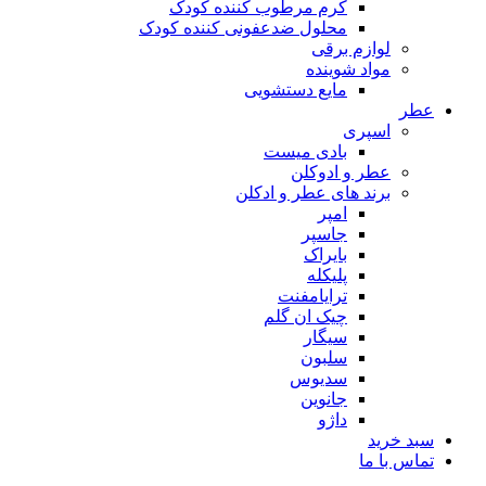
کرم مرطوب کننده کودک
محلول ضدعفونی کننده کودک
لوازم برقی
مواد شوینده
مایع دستشویی
عطر
اسپری
بادی میست
عطر و ادوکلن
برند های عطر و ادکلن
امپر
جاسپر
بایراک
پلیکله
ترایامفنت
چیک ان گلم
سیگار
سلبون
سدیوس
جانوین
داژو
سبد خرید
تماس با ما