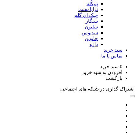
پلیکله
ترایامفنت
چیک ان گلم
سیگار
سلبون
سدیوس
جانوین
داژو
د خرید
اس با ما
سبد خرید
زودن به سبد خرید
زگشت
گذاری در شبکه های اجتماعی