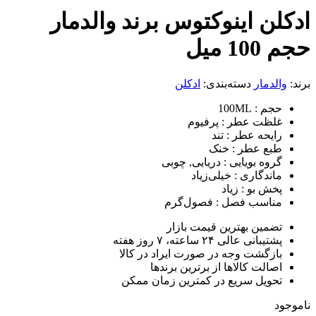
ن اینوکتوس برند والدمار
یل
دمار
دسته‌بندی:
ادکلن
م
: 100ML
ظت عطر
: پرفیوم
یحه عطر
: تند
ع عطر
: خنک
وه بویایی
: دریایی, چوبی
ندگاری
: خیلی‌زیاد
ش بو
: زیاد
اسب فصل
: فصول‌گرم
مین بهترین قیمت بازار
انی عالی ۲۴ ساعته، ۷ روز هفته
زگشت وجه در صورت ایراد در کالا
الت کالاها از برترین برندها
ویل سریع در کمترین زمان ممکن