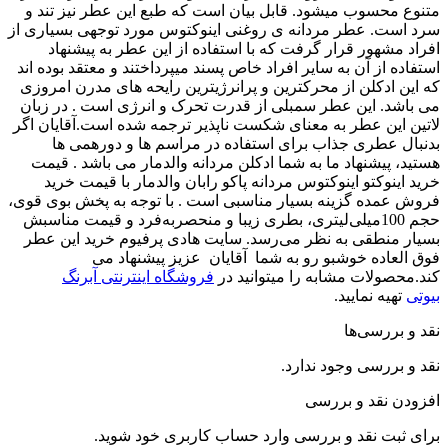
سوب می­شود. قابل بیان است که طبع این عطر نیز تند و
 عطر مردانه­ ی روغنی اینوکتوس مورد توجه­ی بسیاری از
هور قرار گرفت که با استفاده از این عطر به پیشنهاد
ز آن به سایر افراد خاص پسند می­پرداختند و معتقد بوده­ اند
دکلن از محرک­ترین و پرانرژی­ترین رایحه­ های مدرن امروزی
. این عطر سمبلی از قدرت تحرک و انرژی است . در زبان
ن عطر به معنای شکست ناپذیر ترجمه شده است.آقایان اگر
طری جذاب برای استفاده در مراسم ها و دورهمی ها
یشنهاد ما به شما ادکلن مردانه والدمار می باشد . قیمت
وکتو اینوکتوس مردانه پاکو رابان والدمار با قیمت خرید
ده گزینه بسیار مناسبی است . با توجه به پخش بوی قوی،
حجم 100میلی‌لیتری، بطری زیبا و منحصربه‌فرد و قیمت مناسبش
نطقی به نظر می‌رسد. سایت هادی پرفیوم خرید این عطر
ده خوشبو رو به شما آقایان عزیز پیشنهاد می
لات مشابه را میتوانید در
فروشگاه اینترنتی آبرنگ
ه نمایید.
رسی‌ها
رسی وجود ندارد.
نقد و بررسی
ت نقد و بررسی
وارد حساب کاربری
خود شوید.