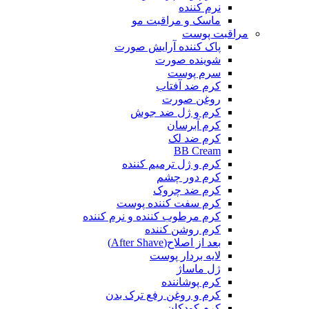
نرم کننده
ماسک و مراقبت مو
مراقبت پوست
پاک کننده آرایش صورت
شوینده صورت
سرم پوست
کرم ضد آفتاب
روغن صورت
کرم و ژل ضد جوش
کرم آبرسان
کرم ضد لک
BB Cream
کرم و ژل ترمیم کننده
کرم دور چشم
کرم ضد چروک
کرم سفت کننده پوست
کرم مرطوب کننده و نرم کننده
کرم روشن کننده
بعد از اصلاح(After Shave)
لایه بردار پوست
ژل ماساژ
کرم پوشاننده
کرم و روغن رفع ترک بدن
کرم کودکان