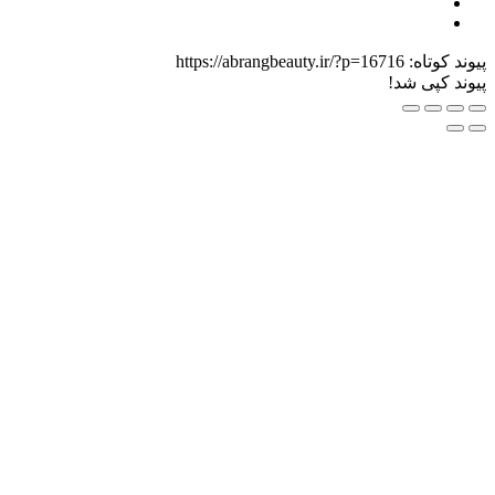
اه:
https://abrangbeauty.ir/?p=16716
ی شد!