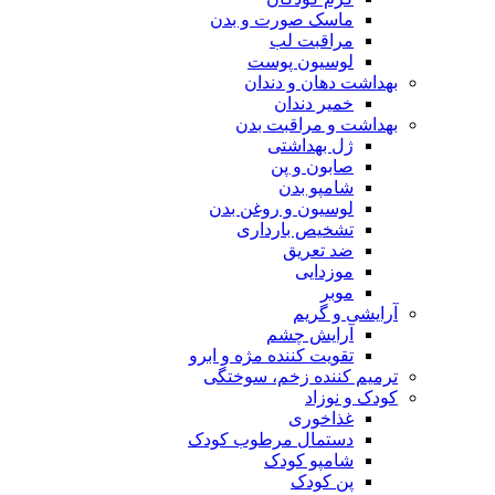
ماسک صورت و بدن
مراقبت لب
لوسیون پوست
بهداشت دهان و دندان
خمیر دندان
بهداشت و مراقبت بدن
ژل بهداشتی
صابون و پن
شامپو بدن
لوسیون و روغن بدن
تشخیص بارداری
ضد تعریق
موزدایی
موبر
آرایشی و گریم
آرایش چشم
تقویت کننده مژه و ابرو
ترمیم کننده زخم، سوختگی
کودک و نوزاد
غذاخوری
دستمال مرطوب کودک
شامپو کودک
پن کودک