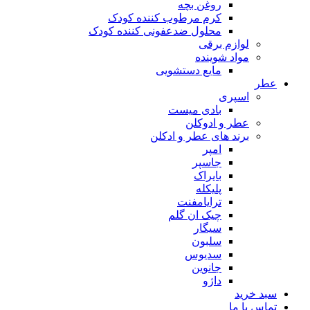
روغن بچه
کرم مرطوب کننده کودک
محلول ضدعفونی کننده کودک
لوازم برقی
مواد شوینده
مایع دستشویی
ر
اسپری
بادی میست
عطر و ادوکلن
برند های عطر و ادکلن
امپر
جاسپر
بایراک
پلیکله
ترایامفنت
چیک ان گلم
سیگار
سلبون
سدیوس
جانوین
داژو
د خرید
اس با ما