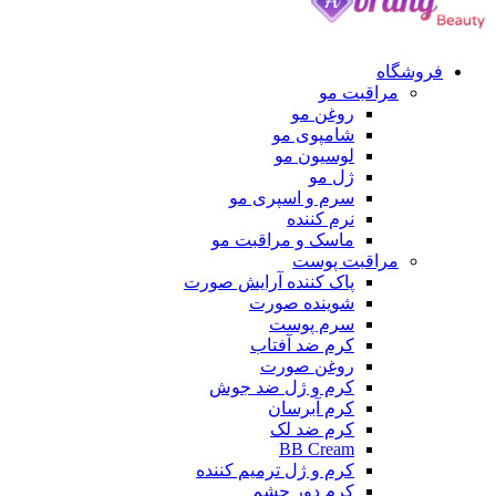
وشگاه
مراقبت مو
روغن مو
شامپوی مو
لوسیون مو
ژل مو
سرم و اسپری مو
نرم کننده
ماسک و مراقبت مو
مراقبت پوست
پاک کننده آرایش صورت
شوینده صورت
سرم پوست
کرم ضد آفتاب
روغن صورت
کرم و ژل ضد جوش
کرم آبرسان
کرم ضد لک
BB Cream
کرم و ژل ترمیم کننده
کرم دور چشم