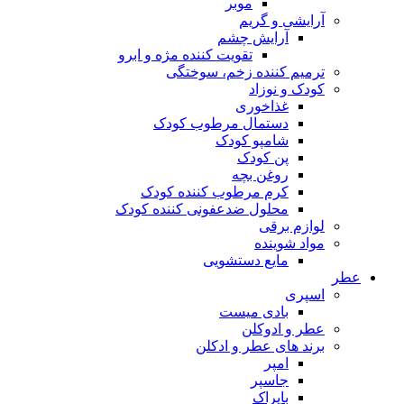
موبر
آرایشی و گریم
آرایش چشم
تقویت کننده مژه و ابرو
ترمیم کننده زخم، سوختگی
کودک و نوزاد
غذاخوری
دستمال مرطوب کودک
شامپو کودک
پن کودک
روغن بچه
کرم مرطوب کننده کودک
محلول ضدعفونی کننده کودک
لوازم برقی
مواد شوینده
مایع دستشویی
ر
اسپری
بادی میست
عطر و ادوکلن
برند های عطر و ادکلن
امپر
جاسپر
بایراک