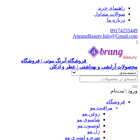
هنمای خرید
الات متداول
باره ما
0917
AbrangBeauty.Info@Gm
فروشگاه آبرنگ بیوتی | فروشگاه
آرایشی و بهداشتی | عطر و ادکلن
ت‌نام
وشگاه
مراقبت مو
روغن مو
شامپوی مو
لوسیون مو
ژل مو
سرم و اسپری مو