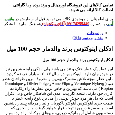
لاهای این فروشگاه اورجینال و برند بوده و با گارانتی
لا ارائه می شوند.
ینان از موجودی کالا ، می توانید قبل از سفارش در
واتس
شماره
09174255449 (آقای نیکخواه)
هماهنگ نمایید. با تشکر
ضیحات
 و بررسی‌ها (0)
ینوکتوس برند والدمار حجم 100 میل
کتوس برند والدمار حجم 100 میل
یک عطر خنک و تند می باشد ولی اندکی رایحه شیرین نیز
در خود پنهان دارد . اینوکتوس در سال ۲۰۱۳ به بازار عرضه گردید
طر نتیجه تلاش مشترک بهترین و معروف ترین طراحان عطر
دنیا ( Veronique Nyberg و Anne Flipoو Olivier Polge و Dominique
Ropio ) می باشد که بهترین و خاص ترین عطر ها را درکارنامه
 دارند . نتیجه کار پدید امدن این شاهکار خاص و بی تکرار
ل هر مرد خوش پوشی را می برد .نوع رایحه­ عطر با
د اینوکتوس اینوکتو پاکوربان والمار مردانه بسیار دلنشین
 سرعت مورد توجه قرار خواهد گرفت و از آنجایی که
ی شامل آروماتیک، دریایی، میوه­ای مرکبات را دارد بسیار