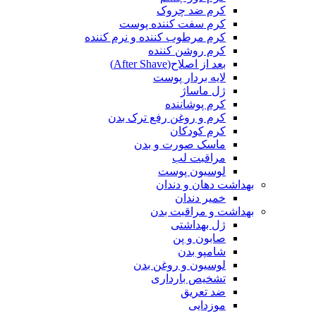
کرم ضد چروک
کرم سفت کننده پوست
کرم مرطوب کننده و نرم کننده
کرم روشن کننده
بعد از اصلاح(After Shave)
لایه بردار پوست
ژل ماساژ
کرم پوشاننده
کرم و روغن رفع ترک بدن
کرم کودکان
ماسک صورت و بدن
مراقبت لب
لوسیون پوست
بهداشت دهان و دندان
خمیر دندان
بهداشت و مراقبت بدن
ژل بهداشتی
صابون و پن
شامپو بدن
لوسیون و روغن بدن
تشخیص بارداری
ضد تعریق
موزدایی