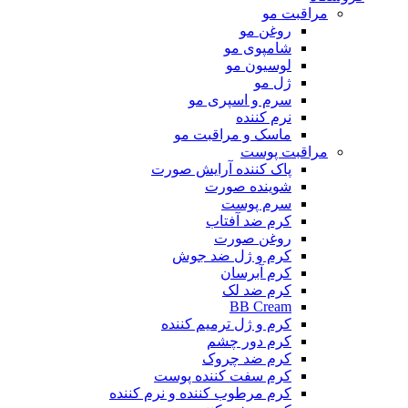
مراقبت مو
روغن مو
شامپوی مو
لوسیون مو
ژل مو
سرم و اسپری مو
نرم کننده
ماسک و مراقبت مو
مراقبت پوست
پاک کننده آرایش صورت
شوینده صورت
سرم پوست
کرم ضد آفتاب
روغن صورت
کرم و ژل ضد جوش
کرم آبرسان
کرم ضد لک
BB Cream
کرم و ژل ترمیم کننده
کرم دور چشم
کرم ضد چروک
کرم سفت کننده پوست
کرم مرطوب کننده و نرم کننده