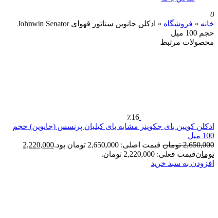
روشگاه
»
ادکلن جانوین سناتور قهوای Johnwin Senator
 مرتبط
٪16
یین بای جکوینر مشابه بای کیلیان پرنسس (جانوین) حجم
2
تومان
قیمت اصلی: 2,650,000 تومان بود.
2,220,000
فعلی: 2,220,000 تومان.
ه سبد خرید