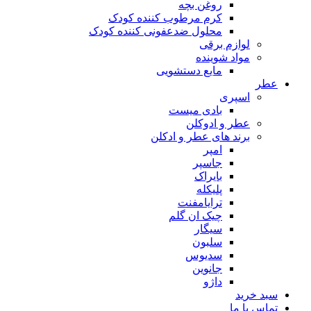
روغن بچه
کرم مرطوب کننده کودک
محلول ضدعفونی کننده کودک
لوازم برقی
مواد شوینده
مایع دستشویی
ر
اسپری
بادی میست
عطر و ادوکلن
برند های عطر و ادکلن
امپر
جاسپر
بایراک
پلیکله
ترایامفنت
چیک ان گلم
سیگار
سلبون
سدیوس
جانوین
داژو
د خرید
اس با ما