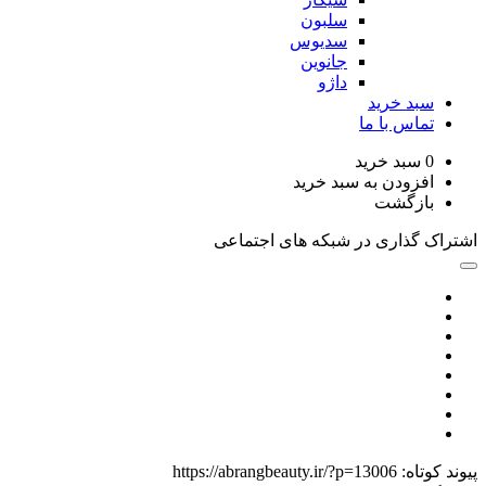
سلبون
سدیوس
جانوین
داژو
د خرید
اس با ما
سبد خرید
زودن به سبد خرید
زگشت
گذاری در شبکه های اجتماعی
اه:
https://abrangbeauty.ir/?p=13006