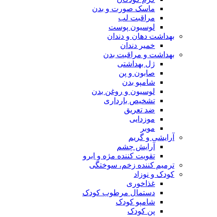
ماسک صورت و بدن
مراقبت لب
لوسیون پوست
بهداشت دهان و دندان
خمیر دندان
بهداشت و مراقبت بدن
ژل بهداشتی
صابون و پن
شامپو بدن
لوسیون و روغن بدن
تشخیص بارداری
ضد تعریق
موزدایی
موبر
آرایشی و گریم
آرایش چشم
تقویت کننده مژه و ابرو
ترمیم کننده زخم، سوختگی
کودک و نوزاد
غذاخوری
دستمال مرطوب کودک
شامپو کودک
پن کودک