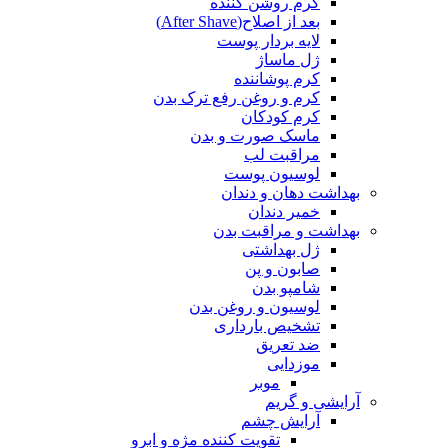
کرم روشن کننده
بعد از اصلاح(After Shave)
لایه بردار پوست
ژل ماساژ
کرم پوشاننده
کرم و روغن رفع ترک بدن
کرم کودکان
ماسک صورت و بدن
مراقبت لب
لوسیون پوست
بهداشت دهان و دندان
خمیر دندان
بهداشت و مراقبت بدن
ژل بهداشتی
صابون و پن
شامپو بدن
لوسیون و روغن بدن
تشخیص بارداری
ضد تعریق
موزدایی
موبر
آرایشی و گریم
آرایش چشم
تقویت کننده مژه و ابرو