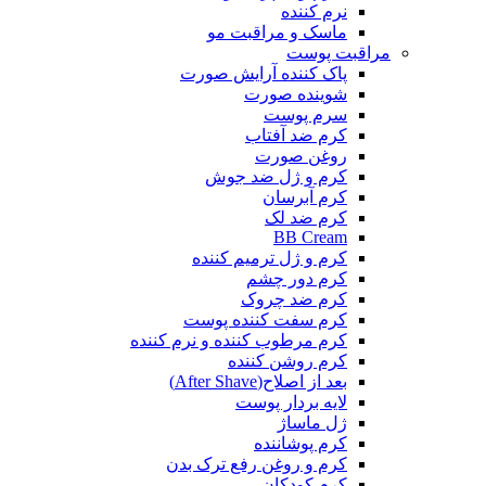
نرم کننده
ماسک و مراقبت مو
مراقبت پوست
پاک کننده آرایش صورت
شوینده صورت
سرم پوست
کرم ضد آفتاب
روغن صورت
کرم و ژل ضد جوش
کرم آبرسان
کرم ضد لک
BB Cream
کرم و ژل ترمیم کننده
کرم دور چشم
کرم ضد چروک
کرم سفت کننده پوست
کرم مرطوب کننده و نرم کننده
کرم روشن کننده
بعد از اصلاح(After Shave)
لایه بردار پوست
ژل ماساژ
کرم پوشاننده
کرم و روغن رفع ترک بدن
کرم کودکان