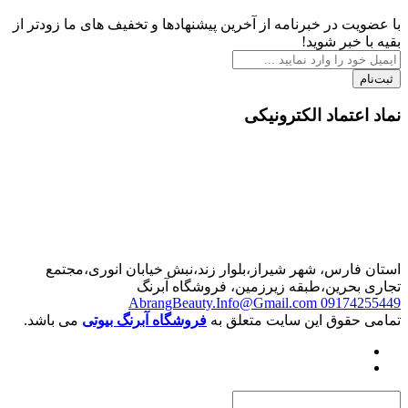
 در خبرنامه از آخرین پیشنهادها و تخفیف های ما زودتر از
بر شوید!
تماد الکترونیکی
رس، شهر شیراز،بلوار زند،نبش خیابان انوری،مجتمع
حرین،طبقه زیرزمین، فروشگاه آبرنگ
AbrangBeauty.Info@Gmail.com
0917
قوق این سایت متعلق به
فروشگاه آبرنگ بیوتی
می باشد.