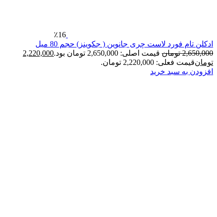
٪16
 فورد لاست چری جانوین ( جکوینز) حجم 80 میل
2
تومان
قیمت اصلی: 2,650,000 تومان بود.
2,220,000
فعلی: 2,220,000 تومان.
ه سبد خرید