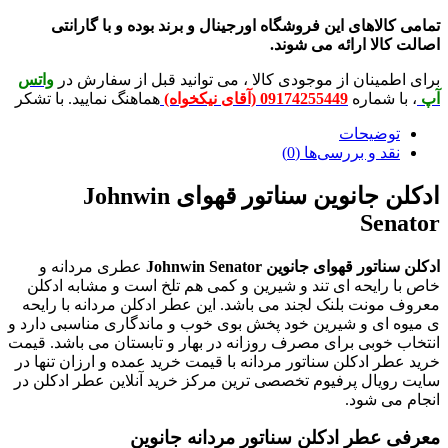
لاهای این فروشگاه اورجینال و برند بوده و با گارانتی
لا ارائه می شوند.
ینان از موجودی کالا ، می توانید قبل از سفارش در
واتس
شماره
09174255449 (آقای نیکخواه)
هماهنگ نمایید. با تشکر
ضیحات
 و بررسی‌ها (0)
ادکلن جانوین سناتور قهوای Johnwin
Se
 قهوای جانوین Johnwin Senator
عطری مردانه و
ایحه ای تند و شیرین و کمی هم تلخ است و مشابه ادکلن
نت بلنک لجند می باشد. این عطر ادکلن مردانه با رایحه
ای و شیرین خود پخش بوی خوب و ماندگاری مناسبی دارد و
وبی برای مصرف روزانه در بهار و تابستان می باشد. قیمت
 ادکلن سناتور مردانه با قیمت خرید عمده و ارزان تنها در
ال پرفیوم تخصصی ترین مرکز خرید آنلاین عطر ادکلن در
 شود.
طر ادکلن سناتور مردانه جانوین