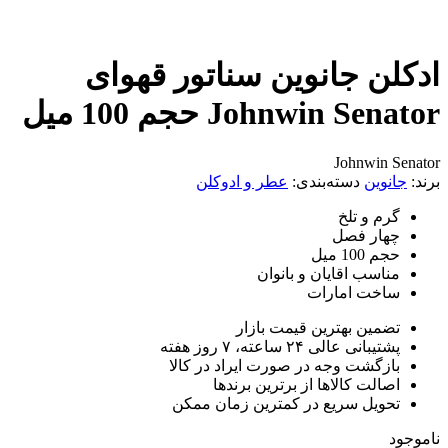
ن جانوین سناتور قهوای
Johnwin  حجم 100 میل
Johnwin
وین
دسته‌بندی:
عطر و ادوکلن
م و تلخ
ار فصل
100 میل
اسب اقایان و بانوان
خت امارات
مین بهترین قیمت بازار
انی عالی ۲۴ ساعته، ۷ روز هفته
زگشت وجه در صورت ایراد در کالا
الت کالاها از برترین برندها
ویل سریع در کمترین زمان ممکن