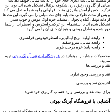
دتی نت آغازی جای خود را به نت میانی خواهد داد نت
 گل رز، زنبق دره، شکوفه پرتقال تشکیل شده اند. بوی این
س آرامش وانرژی مثبت فراوانی را به شما منتقل می کند
مدت طولانی نت پایه جای نت میانی را می گیرد. این نت ها
تونکا، گیاه پاتچولی، مشک، خزه اوک موس و چوب سدر
ده اند با استشمام این ترکیب استرس و اضطراب از شما
و تعادل روحی و هیجان جای آن را می گیرد.
یحه اولیه: ترنج ایتالیایی، اسطوخودوس فرانسوی
یحه میانی: سرو سفید
یحه پایه: خزه درخت بلوط
مشابه را میتوانید در
فروشگاه اینترنتی آبرنگ بیوتی
تهیه
رسی‌ها
رسی وجود ندارد.
نقد و بررسی
ت نقد و بررسی
وارد حساب کاربری
خود شوید.
با فروشگاه آبرنگ بیوتی
 به احساس نیاز به وجود یک مرجع و فروشگاه تخصصی در