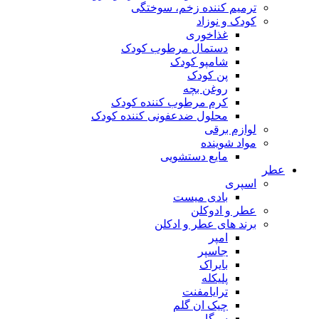
ترمیم کننده زخم، سوختگی
کودک و نوزاد
غذاخوری
دستمال مرطوب کودک
شامپو کودک
پن کودک
روغن بچه
کرم مرطوب کننده کودک
محلول ضدعفونی کننده کودک
لوازم برقی
مواد شوینده
مایع دستشویی
ر
اسپری
بادی میست
عطر و ادوکلن
برند های عطر و ادکلن
امپر
جاسپر
بایراک
پلیکله
ترایامفنت
چیک ان گلم
سیگار