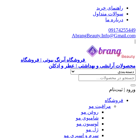
هنمای خرید
الات متداول
باره ما
0917
AbrangBeauty.Info@Gm
فروشگاه آبرنگ بیوتی | فروشگاه
آرایشی و بهداشتی | عطر و ادکلن
ت‌نام
وشگاه
مراقبت مو
روغن مو
شامپوی مو
لوسیون مو
ژل مو
سرم و اسپری مو