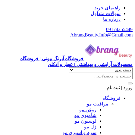
هنمای خرید
الات متداول
باره ما
0917
AbrangBeauty.Info@Gm
فروشگاه آبرنگ بیوتی | فروشگاه
آرایشی و بهداشتی | عطر و ادکلن
ت‌نام
وشگاه
مراقبت مو
روغن مو
شامپوی مو
لوسیون مو
ژل مو
سرم و اسپری مو