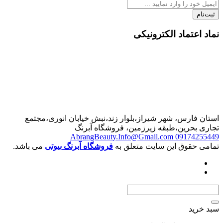
تماد الکترونیکی
رس، شهر شیراز،بلوار زند،نبش خیابان انوری،مجتمع
حرین،طبقه زیرزمین، فروشگاه آبرنگ
AbrangBeauty.Info@Gmail.com
0917
قوق این سایت متعلق به
فروشگاه آبرنگ بیوتی
می باشد.
د