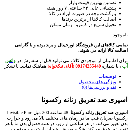
مین بهترین قیمت بازار
انی عالی ۲۴ ساعته، ۷ روز هفته
زگشت وجه در صورت ایراد در کالا
الت کالاها از برترین برندها
ویل سریع در کمترین زمان ممکن
لاهای این فروشگاه اورجینال و برند بوده و با گارانتی
لا ارائه می شوند.
ینان از موجودی کالا ، می توانید قبل از سفارش در
واتس
شماره
09174255449 (آقای نیکخواه)
هماهنگ نمایید. با تشکر
ضیحات
ژگی های محصول
 و بررسی‌ها (0)
 ضد تعریق زنانه رکسونا
 تعریق زنانه رکسونا
48 ساعته 200 میل Invisible Pure
ربان قلب ما در زمان های مختلف بالا می‌رود و حرارت
ر می‌کند. در هر ساعتی از روز، در همه فصول بدن ما با هر
ما عرق می‌کند. هنگام ورزش، هیجان، استرس، موقعیت