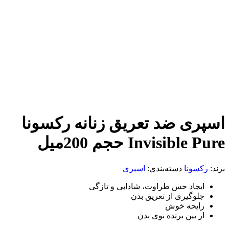
ی ضد تعریق زنانه رکسونا
Invisib حجم 200میل
ونا
دسته‌بندی:
اسپری
جاد حس طراوت، شادابی و تازگی
وگیری از تعریق بدن
یحه خوش
 بین برنده بوی بدن