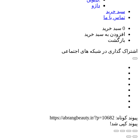
داژو
د خرید
اس با ما
سبد خرید
زودن به سبد خرید
زگشت
گذاری در شبکه های اجتماعی
اه:
https://abrangbeauty.ir/?p=10682
ی شد!