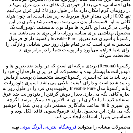
سی، حتی بعد از خوردن یک غذای تند، بدن عرق می‌کند.
در روزهای گرم امکان دارد ما در طول روز تا 2 لیتر عرق می‌کنیم.
تنها 0.02 از این مقدار عرق مربوط به زیر بغل است. اما چون هوای
 این قسمت از بدن نمی رسد، موجب رشد باکتری در این
‌گردد. این باکتری ها مولد بوی بد هستند. دئودورانت یک
داشتی برای مقابله روزانه با این بوی بد می باشد. مام
رکسونا و اسپری ضد تعریق Invisible Pure رکسونا دارای فرمول
ه فرد است که در تمام طول روز حس شادابی و تازگی را
 فراهم می‌آورد و از پوست شما را در برابر بوی بد
می‌کند.
رکسونا (Rexona) برندی ترکیه ای است که در تولید ضد تعریق ها و
ت ها پیشتاز بوده و محصولات آن در ایران طرفداران خود را
ید بدانید که اسپری رکسونا توسط متخصصان پوست آزمایش
شده است و دارای کیفیت بالایی می باشد. اسپری دئودورانت
زنانه رکسونا مدل Invisible Pure رطوبت بدن فرد را در طول روز به
افی نگه می دارد. بعد از دوش گرفتن از دئودورانت ضد عرق
کنید تا ماندگاری اثر آن به بالاترین حد ممکن برسد. اگرچه
این اسپری تا 48 ساعت ماندگاری مستمر دارد و بدن شما را خوشبو
ارد. این محصول دارای فرمولاسیونی فاقد الکل بوده و
پس از استفاده ایجاد نمی کند.
مشابه را میتوانید
فروشگاه اینترنتی آبرنگ بیوتی
تهیه