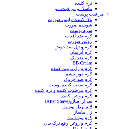
نرم کننده
ماسک و مراقبت مو
مراقبت پوست
پاک کننده آرایش صورت
شوینده صورت
سرم پوست
کرم ضد آفتاب
روغن صورت
کرم و ژل ضد جوش
کرم آبرسان
کرم ضد لک
BB Cream
کرم و ژل ترمیم کننده
کرم دور چشم
کرم ضد چروک
کرم سفت کننده پوست
کرم مرطوب کننده و نرم کننده
کرم روشن کننده
بعد از اصلاح(After Shave)
لایه بردار پوست
ژل ماساژ
کرم پوشاننده
کرم و روغن رفع ترک بدن
کرم کودکان