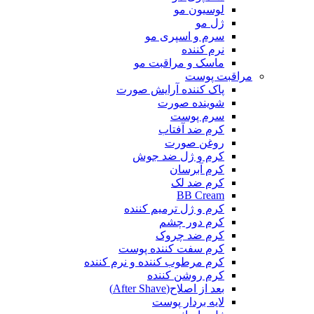
لوسیون مو
ژل مو
سرم و اسپری مو
نرم کننده
ماسک و مراقبت مو
مراقبت پوست
پاک کننده آرایش صورت
شوینده صورت
سرم پوست
کرم ضد آفتاب
روغن صورت
کرم و ژل ضد جوش
کرم آبرسان
کرم ضد لک
BB Cream
کرم و ژل ترمیم کننده
کرم دور چشم
کرم ضد چروک
کرم سفت کننده پوست
کرم مرطوب کننده و نرم کننده
کرم روشن کننده
بعد از اصلاح(After Shave)
لایه بردار پوست