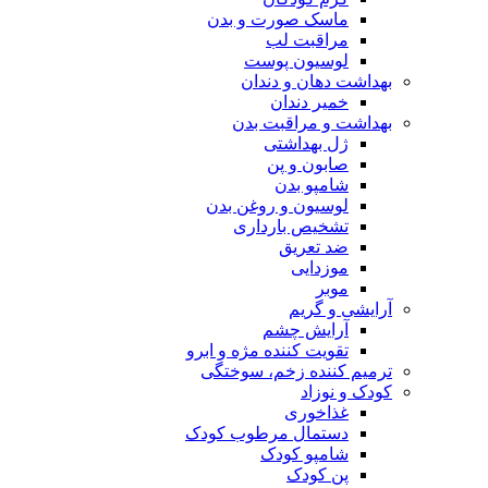
ماسک صورت و بدن
مراقبت لب
لوسیون پوست
بهداشت دهان و دندان
خمیر دندان
بهداشت و مراقبت بدن
ژل بهداشتی
صابون و پن
شامپو بدن
لوسیون و روغن بدن
تشخیص بارداری
ضد تعریق
موزدایی
موبر
آرایشی و گریم
آرایش چشم
تقویت کننده مژه و ابرو
ترمیم کننده زخم، سوختگی
کودک و نوزاد
غذاخوری
دستمال مرطوب کودک
شامپو کودک
پن کودک