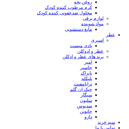
روغن بچه
کرم مرطوب کننده کودک
محلول ضدعفونی کننده کودک
لوازم برقی
مواد شوینده
مایع دستشویی
ر
اسپری
بادی میست
عطر و ادوکلن
برند های عطر و ادکلن
امپر
جاسپر
بایراک
پلیکله
ترایامفنت
چیک ان گلم
سیگار
سلبون
سدیوس
جانوین
داژو
د خرید
اس با ما