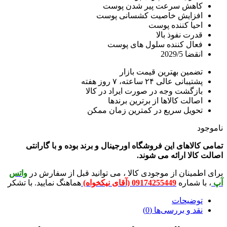
هش سرعت پیر شدن پوست
زایش خاصیت کشسانی پوست
یا کننده پوست
رت نفوذ بالا
ال کننده سلول های پوست
ا 2029/5
مین بهترین قیمت بازار
انی عالی ۲۴ ساعته، ۷ روز هفته
زگشت وجه در صورت ایراد در کالا
الت کالاها از برترین برندها
ویل سریع در کمترین زمان ممکن
لاهای این فروشگاه اورجینال و برند بوده و با گارانتی
لا ارائه می شوند.
ینان از موجودی کالا ، می توانید قبل از سفارش در
واتس
شماره
09174255449 (آقای نیکخواه)
هماهنگ نمایید. با تشکر
ضیحات
 و بررسی‌ها (0)