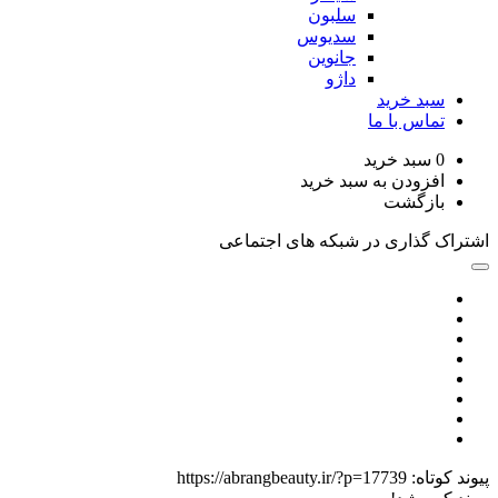
سلبون
سدیوس
جانوین
داژو
د خرید
اس با ما
سبد خرید
زودن به سبد خرید
زگشت
گذاری در شبکه های اجتماعی
اه:
https://abrangbeauty.ir/?p=17739