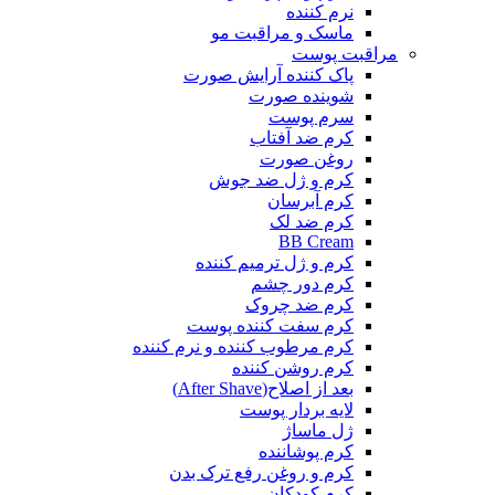
نرم کننده
ماسک و مراقبت مو
مراقبت پوست
پاک کننده آرایش صورت
شوینده صورت
سرم پوست
کرم ضد آفتاب
روغن صورت
کرم و ژل ضد جوش
کرم آبرسان
کرم ضد لک
BB Cream
کرم و ژل ترمیم کننده
کرم دور چشم
کرم ضد چروک
کرم سفت کننده پوست
کرم مرطوب کننده و نرم کننده
کرم روشن کننده
بعد از اصلاح(After Shave)
لایه بردار پوست
ژل ماساژ
کرم پوشاننده
کرم و روغن رفع ترک بدن
کرم کودکان