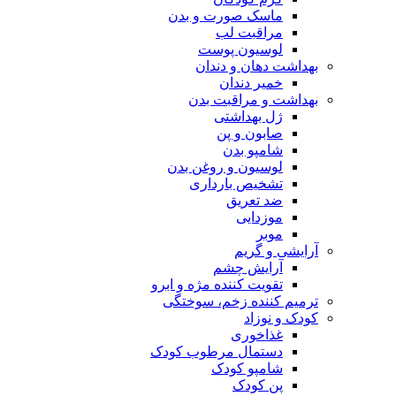
ماسک صورت و بدن
مراقبت لب
لوسیون پوست
بهداشت دهان و دندان
خمیر دندان
بهداشت و مراقبت بدن
ژل بهداشتی
صابون و پن
شامپو بدن
لوسیون و روغن بدن
تشخیص بارداری
ضد تعریق
موزدایی
موبر
آرایشی و گریم
آرایش چشم
تقویت کننده مژه و ابرو
ترمیم کننده زخم، سوختگی
کودک و نوزاد
غذاخوری
دستمال مرطوب کودک
شامپو کودک
پن کودک