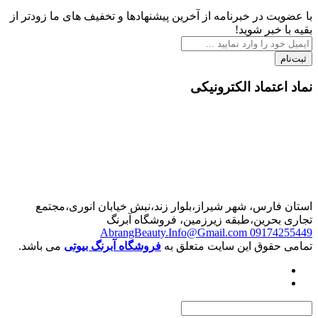
 در خبرنامه از آخرین پیشنهادها و تخفیف های ما زودتر از
بر شوید!
تماد الکترونیکی
رس، شهر شیراز،بلوار زند،نبش خیابان انوری،مجتمع
حرین،طبقه زیرزمین، فروشگاه آبرنگ
AbrangBeauty.Info@Gmail.com
0917
قوق این سایت متعلق به
فروشگاه آبرنگ بیوتی
می باشد.