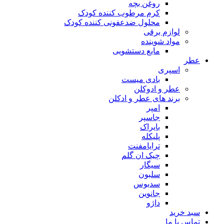
روغن بچه
کرم مرطوب کننده کودک
محلول ضدعفونی کننده کودک
لوازم برقی
مواد شوینده
مایع دستشویی
ر
اسپری
بادی میست
عطر و ادوکلن
برند های عطر و ادکلن
امپر
جاسپر
بایراک
پلیکله
ترایامفنت
چیک ان گلم
سیگار
سلبون
سدیوس
جانوین
داژو
د خرید
اس با ما