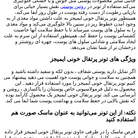
ایر محصولات پوستی مثل جوش و یا خشکی جلوگیری
تفاده از تونر در
روتین پوستی
نقش بسیار حیاتی برای
رطوبت از دست رفته پوست در طول روز ایفا می‌کند،
تونر پرتقال خونی ایمیجز به علت داشتن مواد مغذی از به
ن خطوط ریز در سنین بالا جلوگیری می‌کند و مواد مغذی
ول های پوست میرساند تا با حفظ سلامت آنها خاصیت
پوست را حفظ کند، همینطور استفاده از این سرم به علت
امتی و شادابی سلول های پوست، چهره ای روشنتر و
ر از شما نشان می‌دهد.
ای تونر پرتقال خونی ایمیجز
ل دارید پوستی شفاف ، بدون لکه و سفید داشته باشید و
به سلامت و جوانی پوست خود اهمیت می دهید پیشنهاد می
ر پرتقال خونی ایمیجز را مورد استفاده قرار دهید . این
ه دلیل فرمولاسیونی خاص پوستتان را پاکسازی ، روشن و
می کند. تونر پرتقال خونی ایمیجز یک محصول کارآمد بوده
بالایی در حفظ سلامت و بهداشت پوست شما ایفا می کند.
ز این تونر می‌توانید به عنوان ماسک صورت هم
 کنید
 را در ظرفی حاوی تونر پرتقال خونی ایمیجز قرار داده
و پی از جذب کامل، ماسک را به مدت 15 دقیقه بر روی صورت قرار