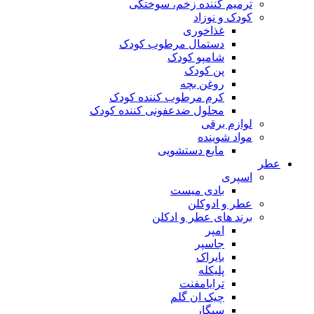
ترمیم کننده زخم، سوختگی
کودک و نوزاد
غذاخوری
دستمال مرطوب کودک
شامپو کودک
پن کودک
روغن بچه
کرم مرطوب کننده کودک
محلول ضدعفونی کننده کودک
لوازم برقی
مواد شوینده
مایع دستشویی
ر
اسپری
بادی میست
عطر و ادوکلن
برند های عطر و ادکلن
امپر
جاسپر
بایراک
پلیکله
ترایامفنت
چیک ان گلم
سیگار