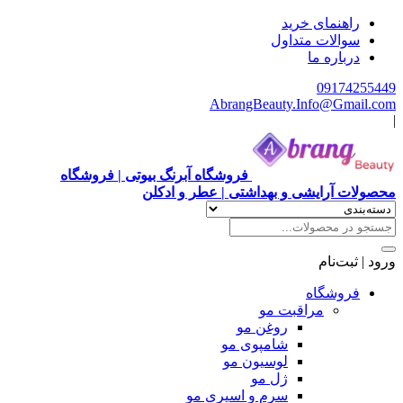
هنمای خرید
الات متداول
باره ما
0917
AbrangBeauty.Info@Gm
فروشگاه آبرنگ بیوتی | فروشگاه
آرایشی و بهداشتی | عطر و ادکلن
ت‌نام
وشگاه
مراقبت مو
روغن مو
شامپوی مو
لوسیون مو
ژل مو
سرم و اسپری مو