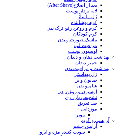
بعد از اصلاح(After Shave)
لایه بردار پوست
ژل ماساژ
کرم پوشاننده
کرم و روغن رفع ترک بدن
کرم کودکان
ماسک صورت و بدن
مراقبت لب
لوسیون پوست
بهداشت دهان و دندان
خمیر دندان
بهداشت و مراقبت بدن
ژل بهداشتی
صابون و پن
شامپو بدن
لوسیون و روغن بدن
تشخیص بارداری
ضد تعریق
موزدایی
موبر
آرایشی و گریم
آرایش چشم
تقویت کننده مژه و ابرو