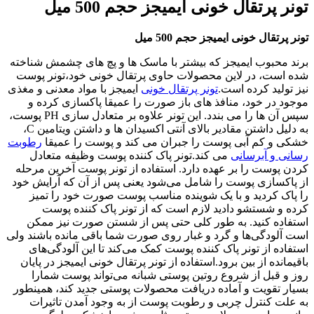
تقال خونی ایمیجز حجم 500 میل
ل خونی ایمیجز حجم 500 میل
وب ایمیجز که بیشتر با ماسک ها و پچ های چشمش شناخته
، در لاین محصولات حاوی پرتقال خونی خود،تونر پوست
د کرده است.
تونر پرتقال خونی
ایمیجز با مواد معدنی و مغذی
 خود، منافذ های باز صورت را عمیقا پاکسازی کرده و
سپس آن ها را می بندد. این تونر علاوه بر متعادل سازی PH پوست،
به دلیل داشتن مقادیر بالای آنتی اکسیدان ها و داشتن ویتامین C،
کم آبی پوست را جبران می کند و پوست را عمیقا
رطوبت
آبرسانی
می کند.تونر پاک کننده پوست وظیفه متعادل‌
ت را بر عهده دارد. استفاده از تونر پوست آخرین مرحله
زی پوست را شامل می‌شود یعنی پس از آن که آرایش خود
ردید و با یک شوینده مناسب پوست صورت خود را تمیز
ستشو دادید لازم است که از تونر پاک کننده پوست
 کنید. به طور کلی حتی پس از شستن صورت نیز ممکن
گی‌ها و گرد و غبار روی صورت شما باقی مانده باشند ولی
از تونر پاک کننده پوست کمک می‌کند تا این آلودگی‌های
 از بین برود.استفاده از تونر پرتقال خونی ایمیجز در پایان
ل از شروع روتین پوستی شبانه می‌تواند پوست شمارا
ویت و آماده دریافت محصولات پوستی جدید کند، همینطور
نترل چربی و رطوبت پوست از به وجود آمدن تاثیرات