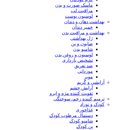
ماسک صورت و بدن
مراقبت لب
لوسیون پوست
بهداشت دهان و دندان
خمیر دندان
بهداشت و مراقبت بدن
ژل بهداشتی
صابون و پن
شامپو بدن
لوسیون و روغن بدن
تشخیص بارداری
ضد تعریق
موزدایی
موبر
آرایشی و گریم
آرایش چشم
تقویت کننده مژه و ابرو
ترمیم کننده زخم، سوختگی
کودک و نوزاد
غذاخوری
دستمال مرطوب کودک
شامپو کودک
پن کودک