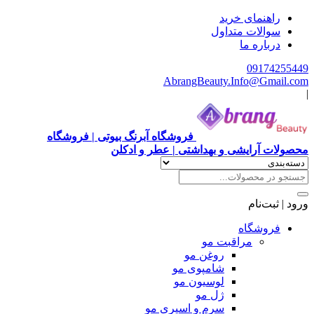
هنمای خرید
الات متداول
باره ما
0917
AbrangBeauty.Info@Gm
فروشگاه آبرنگ بیوتی | فروشگاه
آرایشی و بهداشتی | عطر و ادکلن
ت‌نام
وشگاه
مراقبت مو
روغن مو
شامپوی مو
لوسیون مو
ژل مو
سرم و اسپری مو