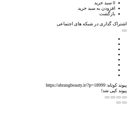
سبد خرید
زودن به سبد خرید
زگشت
گذاری در شبکه های اجتماعی
اه:
https://abrangbeauty.ir/?p=18999
ی شد!