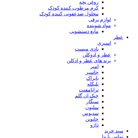
روغن بچه
کرم مرطوب کننده کودک
محلول ضدعفونی کننده کودک
لوازم برقی
مواد شوینده
مایع دستشویی
ر
اسپری
بادی میست
عطر و ادوکلن
برند های عطر و ادکلن
امپر
جاسپر
بایراک
پلیکله
ترایامفنت
چیک ان گلم
سیگار
سلبون
سدیوس
جانوین
داژو
د خرید
اس با ما