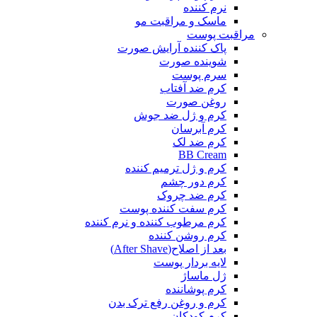
نرم کننده
ماسک و مراقبت مو
مراقبت پوست
پاک کننده آرایش صورت
شوینده صورت
سرم پوست
کرم ضد آفتاب
روغن صورت
کرم و ژل ضد جوش
کرم آبرسان
کرم ضد لک
BB Cream
کرم و ژل ترمیم کننده
کرم دور چشم
کرم ضد چروک
کرم سفت کننده پوست
کرم مرطوب کننده و نرم کننده
کرم روشن کننده
بعد از اصلاح(After Shave)
لایه بردار پوست
ژل ماساژ
کرم پوشاننده
کرم و روغن رفع ترک بدن
کرم کودکان