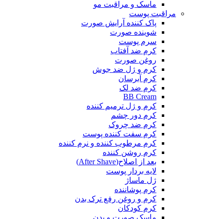
ماسک و مراقبت مو
مراقبت پوست
پاک کننده آرایش صورت
شوینده صورت
سرم پوست
کرم ضد آفتاب
روغن صورت
کرم و ژل ضد جوش
کرم آبرسان
کرم ضد لک
BB Cream
کرم و ژل ترمیم کننده
کرم دور چشم
کرم ضد چروک
کرم سفت کننده پوست
کرم مرطوب کننده و نرم کننده
کرم روشن کننده
بعد از اصلاح(After Shave)
لایه بردار پوست
ژل ماساژ
کرم پوشاننده
کرم و روغن رفع ترک بدن
کرم کودکان
ماسک صورت و بدن