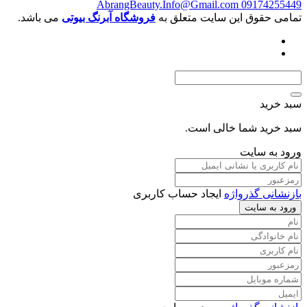
AbrangBeauty.Info@Gmail.com
0917
قوق این سایت متعلق به
فروشگاه آبرنگ بیوتی
می باشد.
د
د شما خالی است.
 سایت
 گذرواژه
ایجاد حساب کاربری
سایت