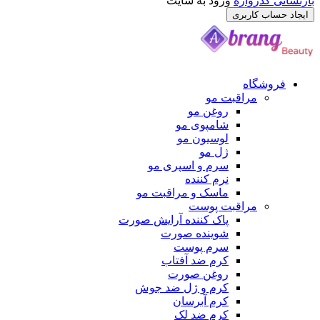
 گذرواژه
ورود به سایت
ساب کاربری
وشگاه
مراقبت مو
روغن مو
شامپوی مو
لوسیون مو
ژل مو
سرم و اسپری مو
نرم کننده
ماسک و مراقبت مو
مراقبت پوست
پاک کننده آرایش صورت
شوینده صورت
سرم پوست
کرم ضد آفتاب
روغن صورت
کرم و ژل ضد جوش
کرم آبرسان
کرم ضد لک