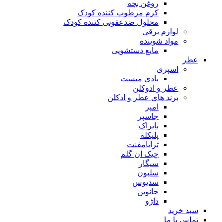
روغن بچه
کرم مرطوب کننده کودک
محلول ضدعفونی کننده کودک
لوازم برقی
مواد شوینده
مایع دستشویی
ر
اسپری
بادی میست
عطر و ادوکلن
برند های عطر و ادکلن
امپر
جاسپر
بایراک
پلیکله
ترایامفنت
چیک ان گلم
سیگار
سلبون
سدیوس
جانوین
داژو
د خرید
اس با ما