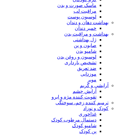
ماسک صورت و بدن
مراقبت لب
لوسیون پوست
بهداشت دهان و دندان
خمیر دندان
بهداشت و مراقبت بدن
ژل بهداشتی
صابون و پن
شامپو بدن
لوسیون و روغن بدن
تشخیص بارداری
ضد تعریق
موزدایی
موبر
آرایشی و گریم
آرایش چشم
تقویت کننده مژه و ابرو
ترمیم کننده زخم، سوختگی
کودک و نوزاد
غذاخوری
دستمال مرطوب کودک
شامپو کودک
پن کودک