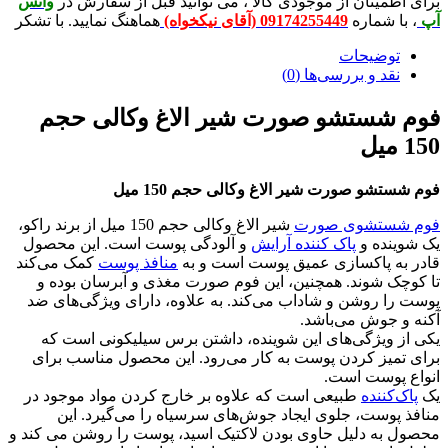
ینان از موجودی کالا ، می توانید قبل از سفارش در
واتس
شماره
09174255449 (آقای نیکخواه)
هماهنگ نمایید. با تشکر
ضیحات
 و بررسی‌ها (0)
ستشو صورت شیر الاغ وکالی حجم
و صورت شیر الاغ وکالی حجم 150 میل
تشوی صورت
شیر الاغ وکالی حجم 150 میل از برند راکو،
ده و
پاک کننده آرایش
و آلودگی پوست است. این محصول
 پاکسازی عمیق پوست است و به
منافذ پوست
کمک می‌کند
شوند. همچنین، این فوم صورت مغذی و آبرسان بوده و
روشن و شاداب می‌کند. به علاوه، دارای ویژگی‌های ضد
وش می‌باشد.
یژگی‌های این شوینده، داشتن برس سیلیکونی است که
ز کردن پوست به کار می‌رود. این محصول مناسب برای
وست است.
ننده
طبیعی است که علاوه بر خارج کردن مواد موجود در
ست، جلوی ایجاد جوش‌های سرسیاه را می‌گیرد. این
ه دلیل حاوی بودن لاکتیک اسید، پوست را روشن می کند و