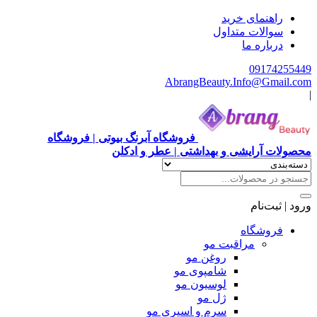
هنمای خرید
الات متداول
باره ما
0917
AbrangBeauty.Info@Gm
فروشگاه آبرنگ بیوتی | فروشگاه
آرایشی و بهداشتی | عطر و ادکلن
ت‌نام
وشگاه
مراقبت مو
روغن مو
شامپوی مو
لوسیون مو
ژل مو
سرم و اسپری مو