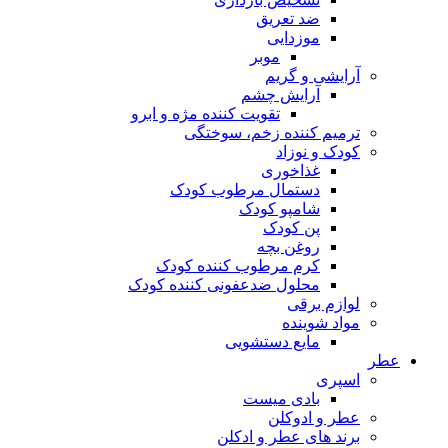
ضد تعریق
موزدایی
موبر
آرایشی و گریم
آرایش چشم
تقویت کننده مژه و ابرو
ترمیم کننده زخم، سوختگی
کودک و نوزاد
غذاخوری
دستمال مرطوب کودک
شامپو کودک
پن کودک
روغن بچه
کرم مرطوب کننده کودک
محلول ضدعفونی کننده کودک
لوازم برقی
مواد شوینده
مایع دستشویی
ر
اسپری
بادی میست
عطر و ادوکلن
برند های عطر و ادکلن