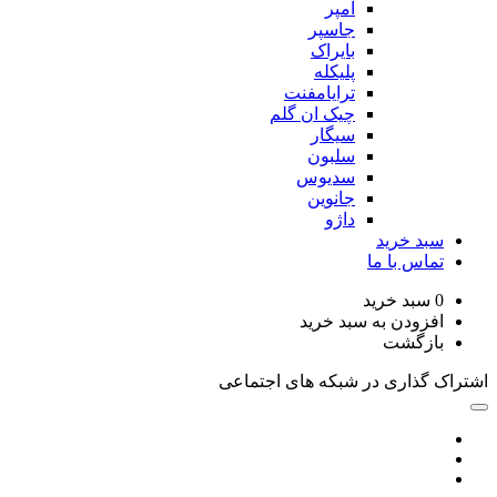
امپر
جاسپر
بایراک
پلیکله
ترایامفنت
چیک ان گلم
سیگار
سلبون
سدیوس
جانوین
داژو
د خرید
اس با ما
سبد خرید
زودن به سبد خرید
زگشت
گذاری در شبکه های اجتماعی