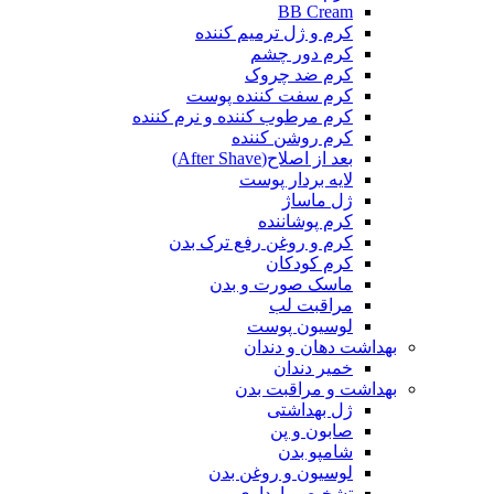
BB Cream
کرم و ژل ترمیم کننده
کرم دور چشم
کرم ضد چروک
کرم سفت کننده پوست
کرم مرطوب کننده و نرم کننده
کرم روشن کننده
بعد از اصلاح(After Shave)
لایه بردار پوست
ژل ماساژ
کرم پوشاننده
کرم و روغن رفع ترک بدن
کرم کودکان
ماسک صورت و بدن
مراقبت لب
لوسیون پوست
بهداشت دهان و دندان
خمیر دندان
بهداشت و مراقبت بدن
ژل بهداشتی
صابون و پن
شامپو بدن
لوسیون و روغن بدن
تشخیص بارداری