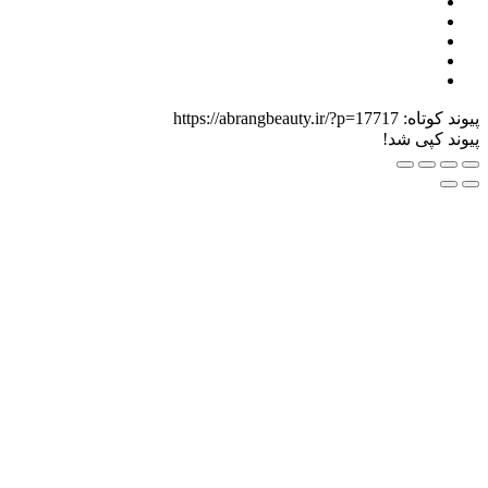
اه:
https://abrangbeauty.ir/?p=17717
ی شد!