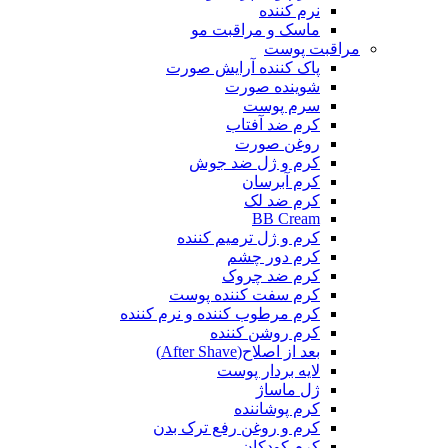
نرم کننده
ماسک و مراقبت مو
مراقبت پوست
پاک کننده آرایش صورت
شوینده صورت
سرم پوست
کرم ضد آفتاب
روغن صورت
کرم و ژل ضد جوش
کرم آبرسان
کرم ضد لک
BB Cream
کرم و ژل ترمیم کننده
کرم دور چشم
کرم ضد چروک
کرم سفت کننده پوست
کرم مرطوب کننده و نرم کننده
کرم روشن کننده
بعد از اصلاح(After Shave)
لایه بردار پوست
ژل ماساژ
کرم پوشاننده
کرم و روغن رفع ترک بدن
کرم کودکان