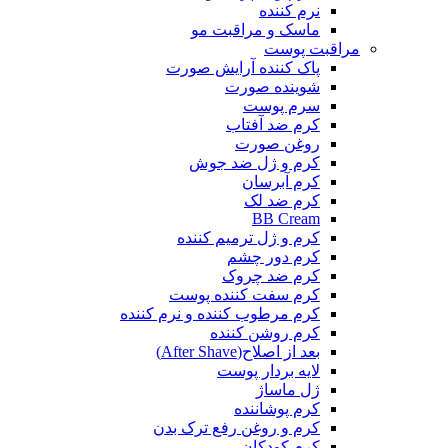
نرم کننده
ماسک و مراقبت مو
مراقبت پوست
پاک کننده آرایش صورت
شوینده صورت
سرم پوست
کرم ضد آفتاب
روغن صورت
کرم و ژل ضد جوش
کرم آبرسان
کرم ضد لک
BB Cream
کرم و ژل ترمیم کننده
کرم دور چشم
کرم ضد چروک
کرم سفت کننده پوست
کرم مرطوب کننده و نرم کننده
کرم روشن کننده
بعد از اصلاح(After Shave)
لایه بردار پوست
ژل ماساژ
کرم پوشاننده
کرم و روغن رفع ترک بدن
کرم کودکان