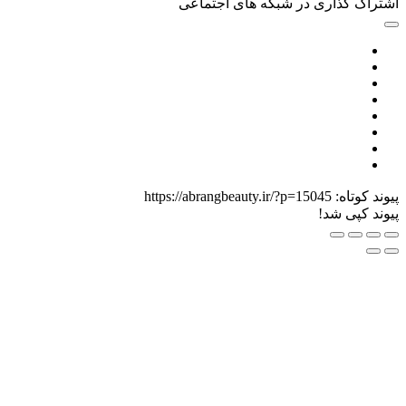
گذاری در شبکه های اجتماعی
اه:
https://abrangbeauty.ir/?p=15045
ی شد!