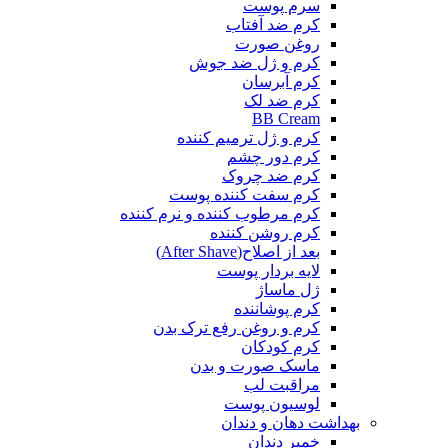
سرم پوست
کرم ضد آفتاب
روغن صورت
کرم و ژل ضد جوش
کرم آبرسان
کرم ضد لک
BB Cream
کرم و ژل ترمیم کننده
کرم دور چشم
کرم ضد چروک
کرم سفت کننده پوست
کرم مرطوب کننده و نرم کننده
کرم روشن کننده
بعد از اصلاح(After Shave)
لایه بردار پوست
ژل ماساژ
کرم پوشاننده
کرم و روغن رفع ترک بدن
کرم کودکان
ماسک صورت و بدن
مراقبت لب
لوسیون پوست
بهداشت دهان و دندان
خمیر دندان