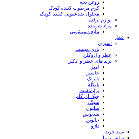
روغن بچه
کرم مرطوب کننده کودک
محلول ضدعفونی کننده کودک
لوازم برقی
مواد شوینده
مایع دستشویی
ر
اسپری
بادی میست
عطر و ادوکلن
برند های عطر و ادکلن
امپر
جاسپر
بایراک
پلیکله
ترایامفنت
چیک ان گلم
سیگار
سلبون
سدیوس
جانوین
داژو
د خرید
اس با ما