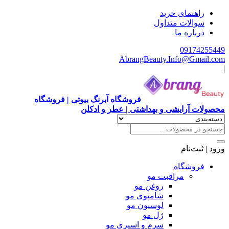
هنمای خرید
الات متداول
باره ما
0917
AbrangBeauty.Info@Gm
فروشگاه آبرنگ بیوتی | فروشگاه
آرایشی و بهداشتی | عطر و ادکلن
ت‌نام
وشگاه
مراقبت مو
روغن مو
شامپوی مو
لوسیون مو
ژل مو
سرم و اسپری مو