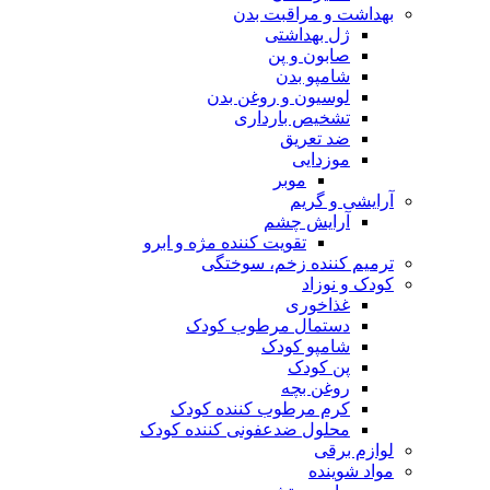
بهداشت و مراقبت بدن
ژل بهداشتی
صابون و پن
شامپو بدن
لوسیون و روغن بدن
تشخیص بارداری
ضد تعریق
موزدایی
موبر
آرایشی و گریم
آرایش چشم
تقویت کننده مژه و ابرو
ترمیم کننده زخم، سوختگی
کودک و نوزاد
غذاخوری
دستمال مرطوب کودک
شامپو کودک
پن کودک
روغن بچه
کرم مرطوب کننده کودک
محلول ضدعفونی کننده کودک
لوازم برقی
مواد شوینده