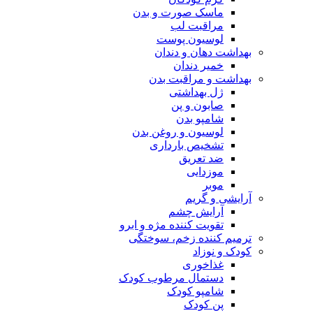
ماسک صورت و بدن
مراقبت لب
لوسیون پوست
بهداشت دهان و دندان
خمیر دندان
بهداشت و مراقبت بدن
ژل بهداشتی
صابون و پن
شامپو بدن
لوسیون و روغن بدن
تشخیص بارداری
ضد تعریق
موزدایی
موبر
آرایشی و گریم
آرایش چشم
تقویت کننده مژه و ابرو
ترمیم کننده زخم، سوختگی
کودک و نوزاد
غذاخوری
دستمال مرطوب کودک
شامپو کودک
پن کودک