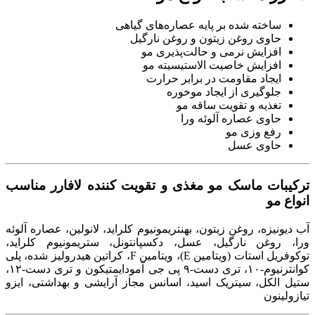
خته شده بر پایه عصاره‌های گیاهی
وی روغن زیتون و روغن نارگیل
زایش نرمی و حالت‌پذیری مو
زایش خاصیت الاستیسیته مو
جاد مقاومت در برابر حرارت
وگیری از ایجاد موخوره
ذیه و تقویت ساقه مو
وی عصاره آلوئه ورا
ع وزی مو
وی عسل
ت
ماسک مو مغذی و تقویت کننده لافارر مناسب
و
زه، روغن زیتون، بهنتریمونیوم کلراید، لانولین، عصاره آلوئه
غن نارگیل، عسل، دکسپانتونل، ستریمونیوم کلراید،
توکوفریل استات (ویتامین E)، ویتامین F، کراتین هیدرولیز شده، پلی
کوانترنیوم-۱۰، تری دست-۹ پی جی آمودایمتیکون و تری دست-۱۲،
کل، سیتریک اسید، اسانس مجاز آرایشی و بهداشتی، ایزو
ون