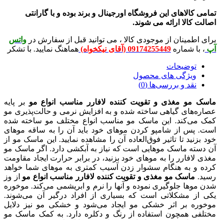
لاهای این فروشگاه اورجینال و برند بوده و با گارانتی
لا ارائه می شوند.
ینان از موجودی کالا ، می توانید قبل از سفارش در
واتس
شماره
09174255449 (آقای نیکخواه)
هماهنگ نمایید. با تشکر
ضیحات
ژگی های محصول
 و بررسی‌ها (0)
 مغذی و تقویت کننده لافارر مناسب انواع مو
بر پایه
ای گیاهی ساخته شده و به افزایش نرمی و حالت‌پذیری مو
کند. این ماسک مو مناسب انواع مختلف مو ساخته شده
 از شامپو کردن موهای خود باید آن را به ساقه موهای
د تا تاثیر فوق‌العاده آن را مشاهده نمایید. این ماسک مو از
 ماسک موهایی است که نیاز به آبکشی دارد. اگر ماسک مو
ارر را به موهای خود بزنید، در برابر حرارت ایجاد مقاومت
به هنگام سشوار زدن آسیب کمتری به موهای شما خواهد
سک مو مغذی و تقویت کننده لافارر مناسب انواع مو
از وز
 جلوگیری نموده و آنها را نرم و ابریشمی می‌کند. موخوره
مشکلاتی است که بسیاری از افراد درگیر آن می‌شوند.
بر اثر خشکی مو ایجاد می‌شود و خشکی مو نیز دلایل
همچون استفاده از رنگ و دکلره دارد. به کمک ماسک مو