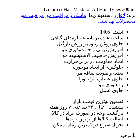
La farrerr Hair Mask for All Hair Typ
ارر
دسته‌بندی‌ها:
ماسک و مراقبت مو
,
مراقبت مو
,
 بهداشتی
ا: 1405
خته شده بر پایه عصاره‌های گیاهی
وی روغن زیتون و روغن نارگیل
زایش نرمی و حالت‌پذیری مو
زایش خاصیت الاستیسیته مو
جاد مقاومت در برابر حرارت
وگیری از ایجاد موخوره
ذیه و تقویت ساقه مو
وی عصاره آلوئه ورا
ع وزی مو
وی عسل
مین بهترین قیمت بازار
انی عالی ۲۴ ساعته، ۷ روز هفته
زگشت وجه در صورت ایراد در کالا
الت کالاها از برترین برندها
ویل سریع در کمترین زمان ممکن