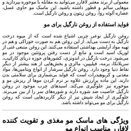
 برند معتبر لافارر می‌توانید به مقابله با موخوره بپردازید و
سالم و قطور داشته باشید. این ماسک مو حاوی عسل،
وئه روا، روغن زیتون و روغن نارگیل است.
ستفاده از روغن نارگیل برای مو
رگیل نوعی چربی اشباع شده است که از میوه درخت
ه دست می‌آید. از این روغن هم به صورت خوراکی و هم در
د آرایشی بهداشتی استفاده می‌کنند. این روغن منبعی غنی از
سید است و مانع از دست رفتن پروتئین موجود در مو
درخت نارگیل در اندونزی، کشورهای حوزه دریای کارائیب،
، برمه، فیلیپین، مالزی و بخش‌هایی از هند بیشتر از دیگر
ا وجود دارد. روغن نارگیل سرشار از انواع ویتامین‌ها، مواد
 کربوهیدرات است که فواید بی‌شماری برای سلامتی بدن
این ماده پرارزش علاوه بر نرم کردن موها از ریزش مو و
نیز جلوگیری می‌کند. اسیدهای چرب موجود در روغن
اصیت ضد شوره دارند و شوره‌های سر را از بین می‌برند.
 از ایجاد شپش نیز از دیگر کاربردهایی است که روغن
رای مو می‌تواند داشته باشد.
ی های
ماسک مو مغذی و تقویت کننده
 مناسب انواع مو