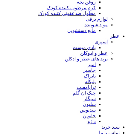
روغن بچه
کرم مرطوب کننده کودک
محلول ضدعفونی کننده کودک
لوازم برقی
مواد شوینده
مایع دستشویی
ر
اسپری
بادی میست
عطر و ادوکلن
برند های عطر و ادکلن
امپر
جاسپر
بایراک
پلیکله
ترایامفنت
چیک ان گلم
سیگار
سلبون
سدیوس
جانوین
داژو
د خرید
اس با ما