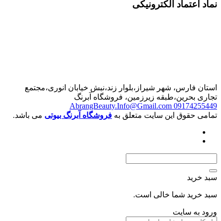
تماد الکترونیکی
رس، شهر شیراز،بلوار زند،نبش خیابان انوری،مجتمع
حرین،طبقه زیرزمین، فروشگاه آبرنگ
AbrangBeauty.Info@Gmail.com
0917
قوق این سایت متعلق به
فروشگاه آبرنگ بیوتی
می باشد.
د
د شما خالی است.
 سایت