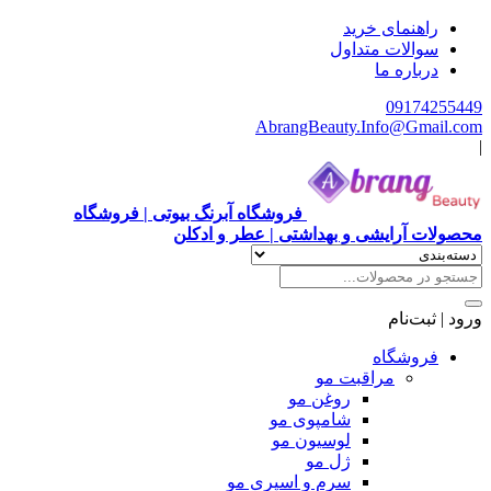
هنمای خرید
الات متداول
باره ما
0917
AbrangBeauty.Info@Gm
فروشگاه آبرنگ بیوتی | فروشگاه
آرایشی و بهداشتی | عطر و ادکلن
ت‌نام
وشگاه
مراقبت مو
روغن مو
شامپوی مو
لوسیون مو
ژل مو
سرم و اسپری مو