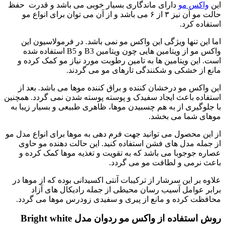
 مو
دارای ماندگاری بسیار خوبی می باشد و قدرت حفظ
حالت مو آن نیز ۳ از ۶ می باشد و از آن می توان برای انواع مو
کرد.
تنها ویژگی این واکس مو نمی باشد. در فرمولاسیون این
واکس مو از ویتامین هایی چون ویتامین B3 و B5 استفاده شده
 ویتامین ها به تامین رطوبت مورد نیاز مو کمک کرده و
خشکی و شکنندگی تارهای مو می گردند.
 مو درخشان کننده و براق کننده موها می باشد. بعد از
باعث ایجاد سفیدک و پوسته پوسته شدن نمی گردد. همچنین
ری از به هم چسبیدن موها، ظاهری طبیعی و بسیار زیبا به
ما می بخشد.
حصول می توانید جهت فرم دهی به موها برای انواع مدل مو
مدل های فشن استفاده کنید. این حالت دهنده مو حاوی
جوبا می باشد که به تقویت و تغذیه موها کمک کرده و
می و لطافت مو می گردد.
 این سرشار از ترکیبات آنتی اکسیدانی بوده که از موها در
امل آسیب رسان محیطی از جمله رادیکال های آزاد
کرده و مانع از پیری و سفیدی زودرس موها می گردد.
اده از واکس مو ردوان مدل Bright white