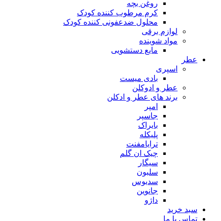
روغن بچه
کرم مرطوب کننده کودک
محلول ضدعفونی کننده کودک
لوازم برقی
مواد شوینده
مایع دستشویی
ر
اسپری
بادی میست
عطر و ادوکلن
برند های عطر و ادکلن
امپر
جاسپر
بایراک
پلیکله
ترایامفنت
چیک ان گلم
سیگار
سلبون
سدیوس
جانوین
داژو
د خرید
اس با ما