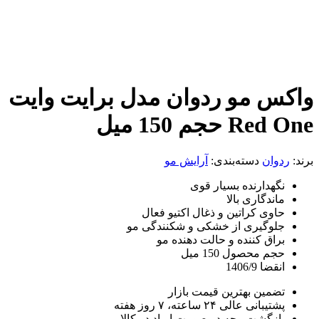
 مو ردوان مدل برایت وایت
جم 150 میل
ان
دسته‌بندی:
آرایش مو
هدارنده بسیار قوی
ندگاری بالا
وی کراتین و ذغال اکتیو فعال
وگیری از خشکی و شکنندگی مو
اق کننده و حالت دهنده مو
 محصول 150 میل
ا 1406/9
مین بهترین قیمت بازار
انی عالی ۲۴ ساعته، ۷ روز هفته
زگشت وجه در صورت ایراد در کالا