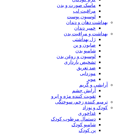
ماسک صورت و بدن
مراقبت لب
لوسیون پوست
بهداشت دهان و دندان
خمیر دندان
بهداشت و مراقبت بدن
ژل بهداشتی
صابون و پن
شامپو بدن
لوسیون و روغن بدن
تشخیص بارداری
ضد تعریق
موزدایی
موبر
آرایشی و گریم
آرایش چشم
تقویت کننده مژه و ابرو
ترمیم کننده زخم، سوختگی
کودک و نوزاد
غذاخوری
دستمال مرطوب کودک
شامپو کودک
پن کودک