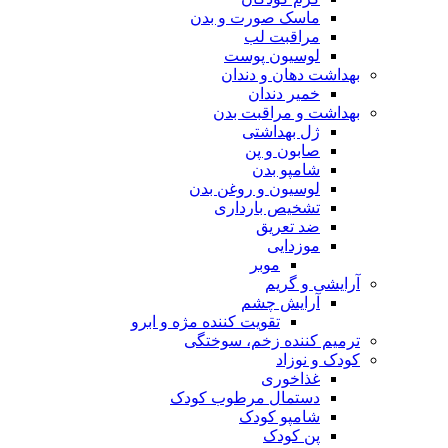
ماسک صورت و بدن
مراقبت لب
لوسیون پوست
بهداشت دهان و دندان
خمیر دندان
بهداشت و مراقبت بدن
ژل بهداشتی
صابون و پن
شامپو بدن
لوسیون و روغن بدن
تشخیص بارداری
ضد تعریق
موزدایی
موبر
آرایشی و گریم
آرایش چشم
تقویت کننده مژه و ابرو
ترمیم کننده زخم، سوختگی
کودک و نوزاد
غذاخوری
دستمال مرطوب کودک
شامپو کودک
پن کودک