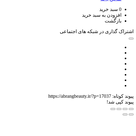
سبد خرید
زودن به سبد خرید
زگشت
گذاری در شبکه های اجتماعی
اه:
https://abrangbeauty.ir/?p=17037
ی شد!