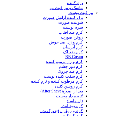
نرم کننده
ماسک و مراقبت مو
مراقبت پوست
پاک کننده آرایش صورت
شوینده صورت
سرم پوست
کرم ضد آفتاب
روغن صورت
کرم و ژل ضد جوش
کرم آبرسان
کرم ضد لک
BB Cream
کرم و ژل ترمیم کننده
کرم دور چشم
کرم ضد چروک
کرم سفت کننده پوست
کرم مرطوب کننده و نرم کننده
کرم روشن کننده
بعد از اصلاح(After Shave)
لایه بردار پوست
ژل ماساژ
کرم پوشاننده
کرم و روغن رفع ترک بدن
کرم کودکان