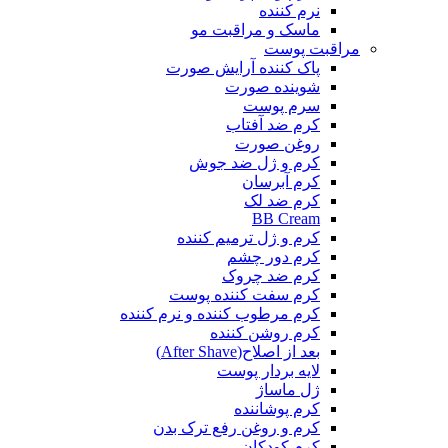
نرم کننده
ماسک و مراقبت مو
مراقبت پوست
پاک کننده آرایش صورت
شوینده صورت
سرم پوست
کرم ضد آفتاب
روغن صورت
کرم و ژل ضد جوش
کرم آبرسان
کرم ضد لک
BB Cream
کرم و ژل ترمیم کننده
کرم دور چشم
کرم ضد چروک
کرم سفت کننده پوست
کرم مرطوب کننده و نرم کننده
کرم روشن کننده
بعد از اصلاح(After Shave)
لایه بردار پوست
ژل ماساژ
کرم پوشاننده
کرم و روغن رفع ترک بدن
کرم کودکان