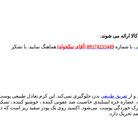
الا ارائه می شوند.
پ
، با شماره
09174255449 (آقای نیکخواه)
هماهنگ نمایید. با تشکر
 و از
تعریق طبیعی
بدن جلوگیری نمی‌کند. این کرم تعادل طبیعی پوست
عصاره خزه ایسلندی خاصیت ضد عفونی کننده ، خوشبو کننده ، تسکین ده
 ترک خوردگی پوست می‌شود. اکسید روی یک پودر سفید ریز است که در
 تحریک دارد.