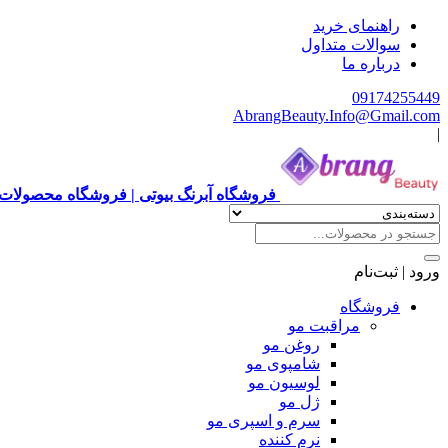
راهنمای خرید
سوالات متداول
درباره ما
09174255449
AbrangBeauty.Info@Gmail.com
|
فروشگاه آبرنگ بیوتی | فروشگاه محصولات 
ورود | ثبت‌نام
فروشگاه
مراقبت مو
روغن مو
شامپوی مو
لوسیون مو
ژل مو
سرم و اسپری مو
نرم کننده