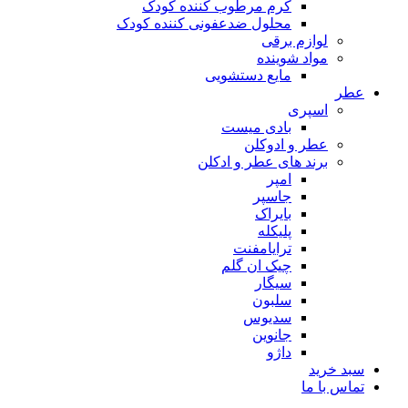
کرم مرطوب کننده کودک
محلول ضدعفونی کننده کودک
لوازم برقی
مواد شوینده
مایع دستشویی
عطر
اسپری
بادی میست
عطر و ادوکلن
برند های عطر و ادکلن
امپر
جاسپر
بایراک
پلیکله
ترایامفنت
چیک ان گلم
سیگار
سلبون
سدیوس
جانوین
داژو
سبد خرید
تماس با ما