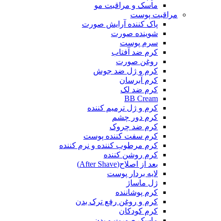
ماسک و مراقبت مو
مراقبت پوست
پاک کننده آرایش صورت
شوینده صورت
سرم پوست
کرم ضد آفتاب
روغن صورت
کرم و ژل ضد جوش
کرم آبرسان
کرم ضد لک
BB Cream
کرم و ژل ترمیم کننده
کرم دور چشم
کرم ضد چروک
کرم سفت کننده پوست
کرم مرطوب کننده و نرم کننده
کرم روشن کننده
بعد از اصلاح(After Shave)
لایه بردار پوست
ژل ماساژ
کرم پوشاننده
کرم و روغن رفع ترک بدن
کرم کودکان
ماسک صورت و بدن