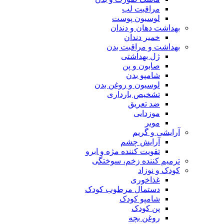
مراقبت لب
لوسیون پوست
بهداشت دهان و دندان
خمیر دندان
بهداشت و مراقبت بدن
ژل بهداشتی
صابون و پن
شامپو بدن
لوسیون و روغن بدن
تشخیص بارداری
ضد تعریق
موزدایی
موبر
آرایشی و گریم
آرایش چشم
تقویت کننده مژه و ابرو
ترمیم کننده زخم، سوختگی
کودک و نوزاد
غذاخوری
دستمال مرطوب کودک
شامپو کودک
پن کودک
روغن بچه