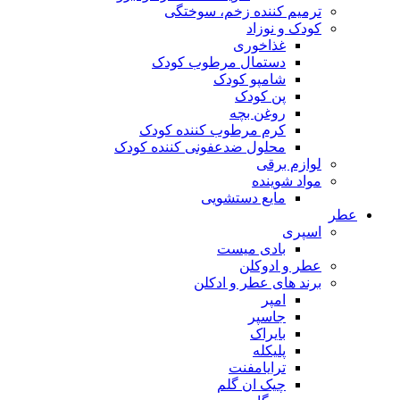
ترمیم کننده زخم، سوختگی
کودک و نوزاد
غذاخوری
دستمال مرطوب کودک
شامپو کودک
پن کودک
روغن بچه
کرم مرطوب کننده کودک
محلول ضدعفونی کننده کودک
لوازم برقی
مواد شوینده
مایع دستشویی
ر
اسپری
بادی میست
عطر و ادوکلن
برند های عطر و ادکلن
امپر
جاسپر
بایراک
پلیکله
ترایامفنت
چیک ان گلم