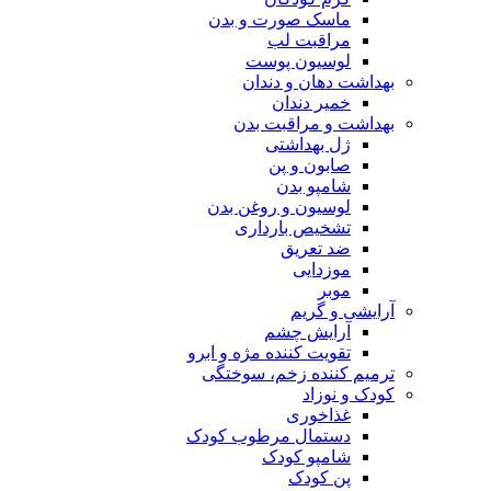
ماسک صورت و بدن
مراقبت لب
لوسیون پوست
بهداشت دهان و دندان
خمیر دندان
بهداشت و مراقبت بدن
ژل بهداشتی
صابون و پن
شامپو بدن
لوسیون و روغن بدن
تشخیص بارداری
ضد تعریق
موزدایی
موبر
آرایشی و گریم
آرایش چشم
تقویت کننده مژه و ابرو
ترمیم کننده زخم، سوختگی
کودک و نوزاد
غذاخوری
دستمال مرطوب کودک
شامپو کودک
پن کودک