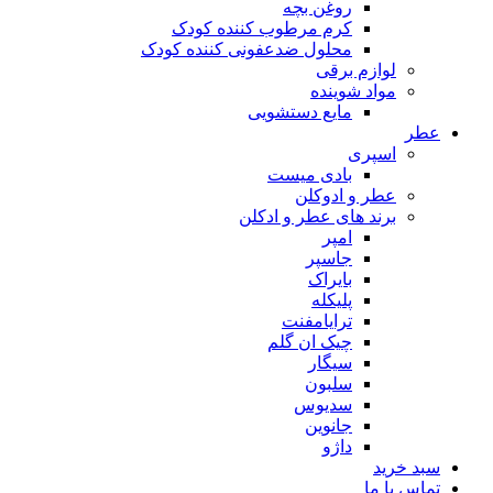
روغن بچه
کرم مرطوب کننده کودک
محلول ضدعفونی کننده کودک
لوازم برقی
مواد شوینده
مایع دستشویی
ر
اسپری
بادی میست
عطر و ادوکلن
برند های عطر و ادکلن
امپر
جاسپر
بایراک
پلیکله
ترایامفنت
چیک ان گلم
سیگار
سلبون
سدیوس
جانوین
داژو
د خرید
اس با ما