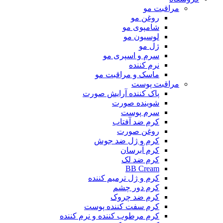
مراقبت مو
روغن مو
شامپوی مو
لوسیون مو
ژل مو
سرم و اسپری مو
نرم کننده
ماسک و مراقبت مو
مراقبت پوست
پاک کننده آرایش صورت
شوینده صورت
سرم پوست
کرم ضد آفتاب
روغن صورت
کرم و ژل ضد جوش
کرم آبرسان
کرم ضد لک
BB Cream
کرم و ژل ترمیم کننده
کرم دور چشم
کرم ضد چروک
کرم سفت کننده پوست
کرم مرطوب کننده و نرم کننده