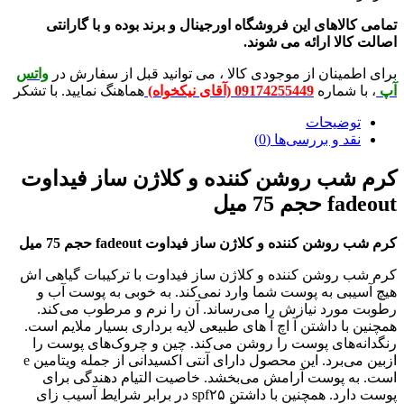
لاهای این فروشگاه اورجینال و برند بوده و با گارانتی
لا ارائه می شوند.
ینان از موجودی کالا ، می توانید قبل از سفارش در
واتس
شماره
09174255449 (آقای نیکخواه)
هماهنگ نمایید. با تشکر
ضیحات
 و بررسی‌ها (0)
ب روشن کننده و کلاژن ساز فیداوت
7 میل
 کننده و کلاژن ساز فیداوت fadeout حجم 75 میل
روشن کننده و کلاژن ساز فیداوت با ترکیبات گیاهی اش
ی به پوست شما وارد نمی‌کند. به خوبی به پوست آب و
رد نیازش را می‌رساند. آن را نرم و مرطوب می‌کند.
ا داشتن آ اچ آ های طبیعی لایه برداری بسیار ملایم است.
های پوست را روشن می‌کند. چین و چروک‌های پوست را
ازبین می‌برد. این محصول دارای آنتی اکسیدانی از جمله ویتامین e
 پوست آرامش می‌بخشد. خاصیت التیام دهندگی برای
پوست دارد. همچنین با داشتن spf۲۵ در برابر شرایط آسیب زای