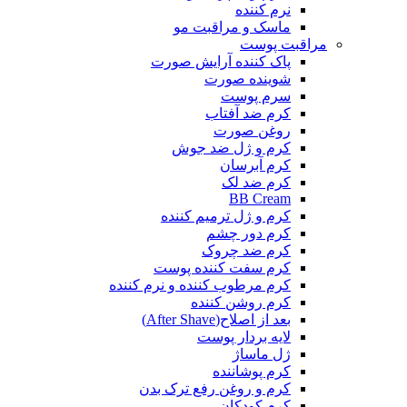
نرم کننده
ماسک و مراقبت مو
مراقبت پوست
پاک کننده آرایش صورت
شوینده صورت
سرم پوست
کرم ضد آفتاب
روغن صورت
کرم و ژل ضد جوش
کرم آبرسان
کرم ضد لک
BB Cream
کرم و ژل ترمیم کننده
کرم دور چشم
کرم ضد چروک
کرم سفت کننده پوست
کرم مرطوب کننده و نرم کننده
کرم روشن کننده
بعد از اصلاح(After Shave)
لایه بردار پوست
ژل ماساژ
کرم پوشاننده
کرم و روغن رفع ترک بدن
کرم کودکان