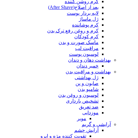
کرم روشن کننده
بعد از اصلاح(After Shave)
لایه بردار پوست
ژل ماساژ
کرم پوشاننده
کرم و روغن رفع ترک بدن
کرم کودکان
ماسک صورت و بدن
مراقبت لب
لوسیون پوست
بهداشت دهان و دندان
خمیر دندان
بهداشت و مراقبت بدن
ژل بهداشتی
صابون و پن
شامپو بدن
لوسیون و روغن بدن
تشخیص بارداری
ضد تعریق
موزدایی
موبر
آرایشی و گریم
آرایش چشم
تقویت کننده مژه و ابرو