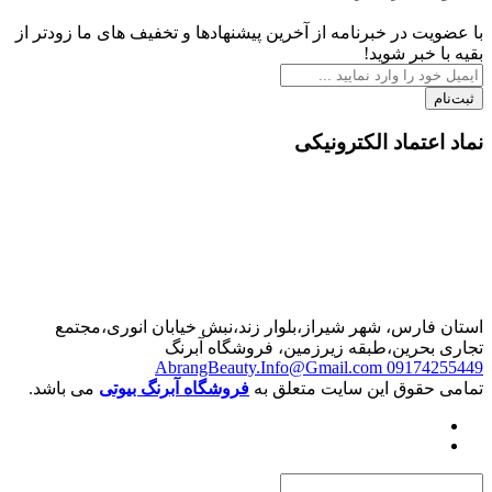
 در خبرنامه از آخرین پیشنهادها و تخفیف های ما زودتر از
بر شوید!
تماد الکترونیکی
رس، شهر شیراز،بلوار زند،نبش خیابان انوری،مجتمع
حرین،طبقه زیرزمین، فروشگاه آبرنگ
AbrangBeauty.Info@Gmail.com
0917
قوق این سایت متعلق به
فروشگاه آبرنگ بیوتی
می باشد.