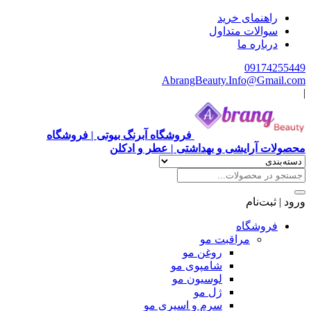
هنمای خرید
الات متداول
باره ما
0917
AbrangBeauty.Info@Gm
فروشگاه آبرنگ بیوتی | فروشگاه
آرایشی و بهداشتی | عطر و ادکلن
ت‌نام
وشگاه
مراقبت مو
روغن مو
شامپوی مو
لوسیون مو
ژل مو
سرم و اسپری مو