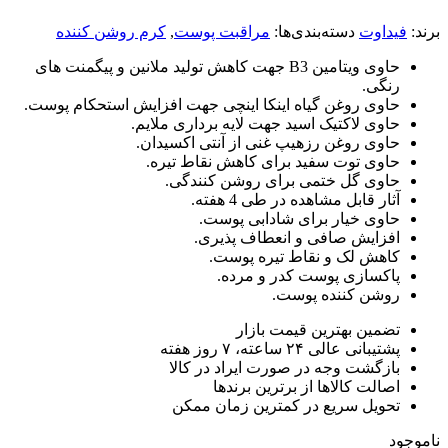
اوت
دسته‌بندی‌ها:
مراقبت پوست
,
کرم روشن کننده
حاوی ویتامین B3 جهت کاهش تولید ملانین و پیگمنت های
گی.
وی روغن گیاه اینکا اینچی جهت افزایش استحکام پوست.
وی لاکتیک اسید جهت لایه برداری ملایم.
وی روغن رزهیپ غنی از آنتی اکسیدان.
وی توت سفید برای کاهش نقاط تیره.
وی گل ختمی برای روشن کنندگی.
ر قابل مشاهده در طی 4 هفته.
وی خیار برای شادابی پوست.
زایش صافی و انعطاف پذیری.
هش لک و نقاط تیره پوست.
کسازی پوست کدر و مرده.
شن کننده پوست.
مین بهترین قیمت بازار
انی عالی ۲۴ ساعته، ۷ روز هفته
زگشت وجه در صورت ایراد در کالا
الت کالاها از برترین برندها
ویل سریع در کمترین زمان ممکن