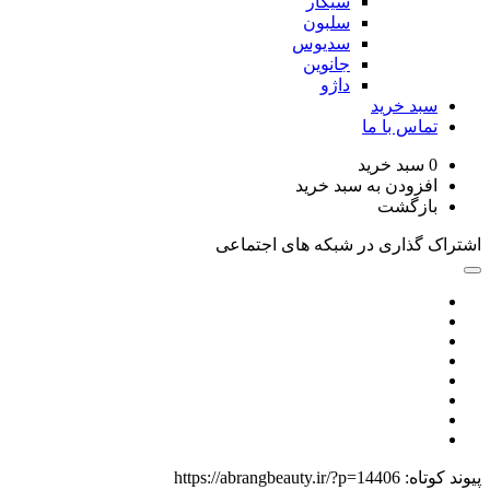
سیگار
سلبون
سدیوس
جانوین
داژو
د خرید
اس با ما
سبد خرید
زودن به سبد خرید
زگشت
گذاری در شبکه های اجتماعی
اه:
https://abrangbeauty.ir/?p=14406