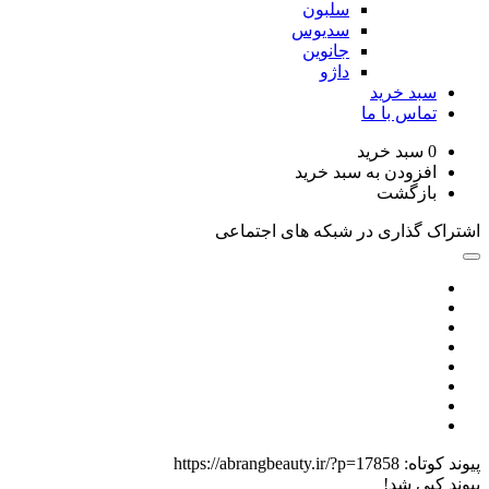
سلبون
سدیوس
جانوین
داژو
د خرید
اس با ما
سبد خرید
زودن به سبد خرید
زگشت
گذاری در شبکه های اجتماعی
اه:
https://abrangbeauty.ir/?p=17858
ی شد!