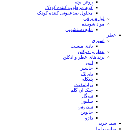
روغن بچه
کرم مرطوب کننده کودک
محلول ضدعفونی کننده کودک
لوازم برقی
مواد شوینده
مایع دستشویی
ر
اسپری
بادی میست
عطر و ادوکلن
برند های عطر و ادکلن
امپر
جاسپر
بایراک
پلیکله
ترایامفنت
چیک ان گلم
سیگار
سلبون
سدیوس
جانوین
داژو
د خرید
اس با ما