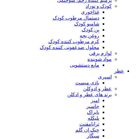
ترمیم کننده زخم، سوختگی
کودک و نوزاد
غذاخوری
دستمال مرطوب کودک
شامپو کودک
پن کودک
روغن بچه
کرم مرطوب کننده کودک
محلول ضدعفونی کننده کودک
لوازم برقی
مواد شوینده
مایع دستشویی
ر
اسپری
بادی میست
عطر و ادوکلن
برند های عطر و ادکلن
امپر
جاسپر
بایراک
پلیکله
ترایامفنت
چیک ان گلم
سیگار