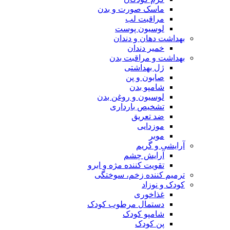
ماسک صورت و بدن
مراقبت لب
لوسیون پوست
بهداشت دهان و دندان
خمیر دندان
بهداشت و مراقبت بدن
ژل بهداشتی
صابون و پن
شامپو بدن
لوسیون و روغن بدن
تشخیص بارداری
ضد تعریق
موزدایی
موبر
آرایشی و گریم
آرایش چشم
تقویت کننده مژه و ابرو
ترمیم کننده زخم، سوختگی
کودک و نوزاد
غذاخوری
دستمال مرطوب کودک
شامپو کودک
پن کودک