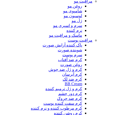
مراقبت مو
روغن مو
شامپوی مو
لوسیون مو
ژل مو
سرم و اسپری مو
نرم کننده
ماسک و مراقبت مو
مراقبت پوست
پاک کننده آرایش صورت
شوینده صورت
سرم پوست
کرم ضد آفتاب
روغن صورت
کرم و ژل ضد جوش
کرم آبرسان
کرم ضد لک
BB Cream
کرم و ژل ترمیم کننده
کرم دور چشم
کرم ضد چروک
کرم سفت کننده پوست
کرم مرطوب کننده و نرم کننده
کرم روشن کننده