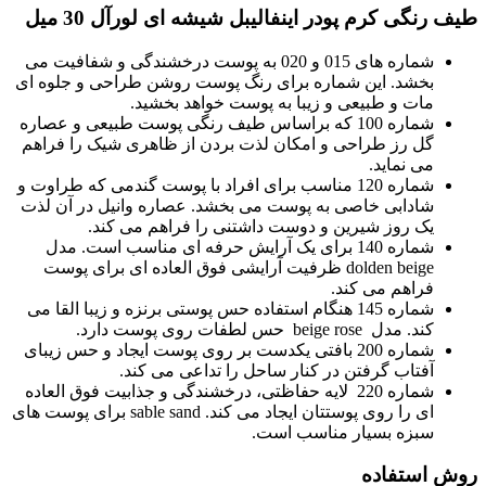
ی کرم پودر اینفالیبل شیشه ای لورآل 30 میل
شماره های 015 و 020 به پوست درخشندگی و شفافیت می
شد. این شماره برای رنگ پوست روشن طراحی و جلوه ای
ت و طبیعی و زیبا به پوست خواهد بخشید.
شماره 100 که براساس طیف رنگی پوست طبیعی و عصاره
 رز طراحی و امکان لذت بردن از ظاهری شیک را فراهم
 نماید.
شماره 120 مناسب برای افراد با پوست گندمی که طراوت و
دابی خاصی به پوست می بخشد. عصاره وانیل در آن لذت
 روز شیرین و دوست داشتنی را فراهم می کند.
شماره 140 برای یک آرایش حرفه ای مناسب است. مدل
dolden beige ظرفیت آرایشی فوق العاده ای برای پوست
اهم می کند.
شماره 145 هنگام استفاده حس پوستی برنزه و زیبا القا می
 beige rose حس لطفات روی پوست دارد.
شماره 200 بافتی یکدست بر روی پوست ایجاد و حس زیبای
تاب گرفتن در کنار ساحل را تداعی می کند.
شماره 220 لایه حفاظتی، درخشندگی و جذابیت فوق العاده
ای را روی پوستتان ایجاد می کند. sable sand برای پوست های
زه بسیار مناسب است.
تفاده