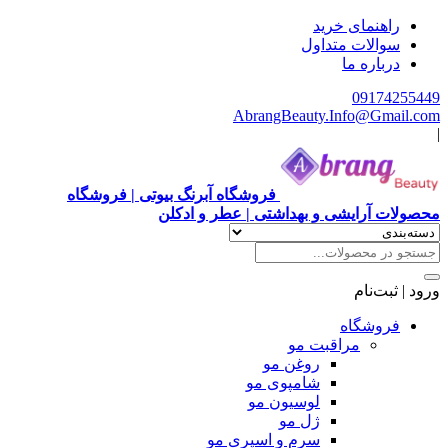
هنمای خرید
الات متداول
باره ما
0917
AbrangBeauty.Info@Gm
فروشگاه آبرنگ بیوتی | فروشگاه
آرایشی و بهداشتی | عطر و ادکلن
ت‌نام
وشگاه
مراقبت مو
روغن مو
شامپوی مو
لوسیون مو
ژل مو
سرم و اسپری مو