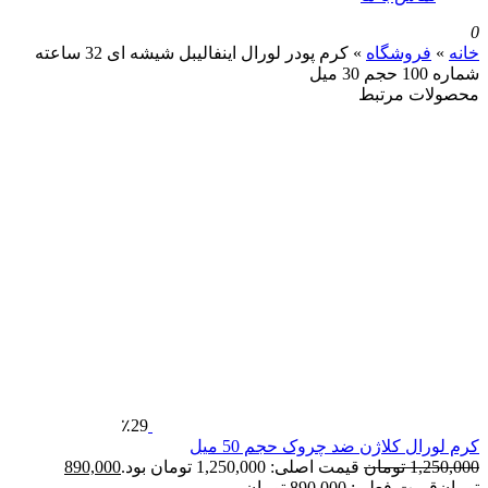
روشگاه
»
کرم پودر لورال اینفالیبل شیشه ای 32 ساعته
 مرتبط
٪29
 کلاژن ضد چروک حجم 50 میل
1
تومان
قیمت اصلی: 1,250,000 تومان بود.
890,000
فعلی: 890,000 تومان.