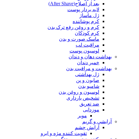
بعد از اصلاح(After Shave)
لایه بردار پوست
ژل ماساژ
کرم پوشاننده
کرم و روغن رفع ترک بدن
کرم کودکان
ماسک صورت و بدن
مراقبت لب
لوسیون پوست
بهداشت دهان و دندان
خمیر دندان
بهداشت و مراقبت بدن
ژل بهداشتی
صابون و پن
شامپو بدن
لوسیون و روغن بدن
تشخیص بارداری
ضد تعریق
موزدایی
موبر
آرایشی و گریم
آرایش چشم
تقویت کننده مژه و ابرو