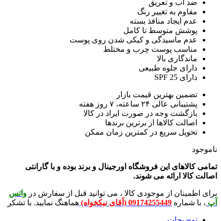
 آب و تعریق
اوم به تغییر رنگ
م ایجاد منافذ بسته
شش متوسط تا کامل
م ماسیدگی و کیکی شدن روی پوست
اسب پوست چرب و مختلط
ندگاری بالا
رای جلوه طبیعی
ی SPF 25
مین بهترین قیمت بازار
انی عالی ۲۴ ساعته، ۷ روز هفته
زگشت وجه در صورت ایراد در کالا
الت کالاها از برترین برندها
ویل سریع در کمترین زمان ممکن
لاهای این فروشگاه اورجینال و برند بوده و با گارانتی
لا ارائه می شوند.
ینان از موجودی کالا ، می توانید قبل از سفارش در
واتس
شماره
09174255449 (آقای نیکخواه)
هماهنگ نمایید. با تشکر
ضیحات