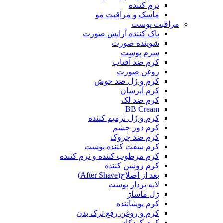
نرم کننده
ماسک و مراقبت مو
مراقبت پوست
پاک کننده آرایش صورت
شوینده صورت
سرم پوست
کرم ضد آفتاب
روغن صورت
کرم و ژل ضد جوش
کرم آبرسان
کرم ضد لک
BB Cream
کرم و ژل ترمیم کننده
کرم دور چشم
کرم ضد چروک
کرم سفت کننده پوست
کرم مرطوب کننده و نرم کننده
کرم روشن کننده
بعد از اصلاح(After Shave)
لایه بردار پوست
ژل ماساژ
کرم پوشاننده
کرم و روغن رفع ترک بدن
کرم کودکان