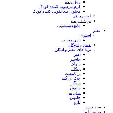
روغن بچه
کرم مرطوب کننده کودک
محلول ضدعفونی کننده کودک
لوازم برقی
مواد شوینده
مایع دستشویی
ر
اسپری
بادی میست
عطر و ادوکلن
برند های عطر و ادکلن
امپر
جاسپر
بایراک
پلیکله
ترایامفنت
چیک ان گلم
سیگار
سلبون
سدیوس
جانوین
داژو
د خرید
اس با ما