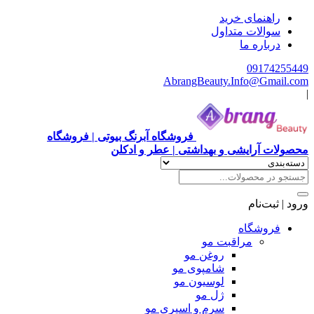
هنمای خرید
الات متداول
باره ما
0917
AbrangBeauty.Info@Gm
فروشگاه آبرنگ بیوتی | فروشگاه
آرایشی و بهداشتی | عطر و ادکلن
ت‌نام
وشگاه
مراقبت مو
روغن مو
شامپوی مو
لوسیون مو
ژل مو
سرم و اسپری مو