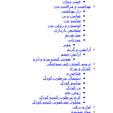
خمیر دندان
بهداشت و مراقبت بدن
ژل بهداشتی
صابون و پن
شامپو بدن
لوسیون و روغن بدن
تشخیص بارداری
ضد تعریق
موزدایی
موبر
آرایشی و گریم
آرایش چشم
تقویت کننده مژه و ابرو
ترمیم کننده زخم، سوختگی
کودک و نوزاد
غذاخوری
دستمال مرطوب کودک
شامپو کودک
پن کودک
روغن بچه
کرم مرطوب کننده کودک
محلول ضدعفونی کننده کودک
لوازم برقی
مواد شوینده