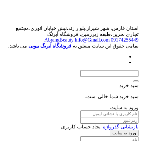
رس، شهر شیراز،بلوار زند،نبش خیابان انوری،مجتمع
حرین،طبقه زیرزمین، فروشگاه آبرنگ
AbrangBeauty.Info@Gmail.com
0917
قوق این سایت متعلق به
فروشگاه آبرنگ بیوتی
می باشد.
د
د شما خالی است.
 سایت
 گذرواژه
ایجاد حساب کاربری
سایت