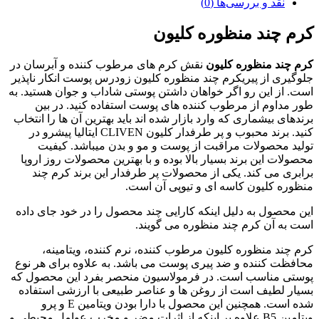
 و بررسی‌ها (0)
ند منظوره کلیون
 منظوره کلیون
نقش کرم های مرطوب کننده و آبرسان در
از پیریکرم چند منظوره کلیون زودرس پوست انکار ناپذیر
این رو اگر خواهان داشتن پوستی شاداب و جوان هستید. به
م از مرطوب کننده های پوست استفاده کنید. در بین
یشماری که وارد بازار شده اند باید بهترین آن ها را انتخاب
کنید. برند محبوب و پر طرفدار کلیون CLIVEN ایتالیا پیشرو در
صولات مراقبت از پوست و مو و بدن میباشد. کیفیت
این برند بسیار بالا بوده و با بهترین محصولات روز اروپا
ی کند. یکی از محصولات پر طرفدار این برند کرم چند
لیون کاسه ای و تیوپی آن است.
ل به دلیل اینکه کارایی چند محصول را در خود جای داده
ن کرم چند منظوره می گویند.
منظوره کلیون مرطوب کننده، نرم کننده، ویتامینه،
ننده و ضد پیری پوست می باشد. به علاوه برای هر نوع
ناسب است. در فرمولاسیون منحصر بفرد این محصول که
یف است از روغن ها و عناصر طبیعی با ارزشی استفاده
شده است. همچنین این محصول با دارا بودن ویتامین E و پرو
ویتامین B5 علاوه بر اینکه از اثرات مضر و مخرب عوامل محیطی و