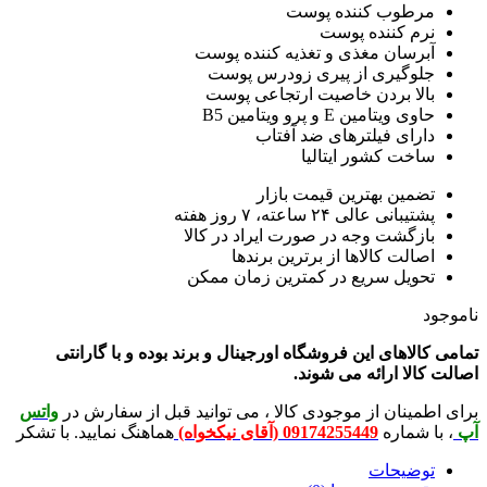
طوب کننده پوست
م کننده پوست
رسان مغذی و تغذیه کننده پوست
وگیری از پیری زودرس پوست
لا بردن خاصیت ارتجاعی پوست
ویتامین E و پرو ویتامین B5
رای فیلترهای ضد آفتاب
خت کشور ایتالیا
مین بهترین قیمت بازار
انی عالی ۲۴ ساعته، ۷ روز هفته
زگشت وجه در صورت ایراد در کالا
الت کالاها از برترین برندها
ویل سریع در کمترین زمان ممکن
لاهای این فروشگاه اورجینال و برند بوده و با گارانتی
لا ارائه می شوند.
ینان از موجودی کالا ، می توانید قبل از سفارش در
واتس
شماره
09174255449 (آقای نیکخواه)
هماهنگ نمایید. با تشکر
ضیحات