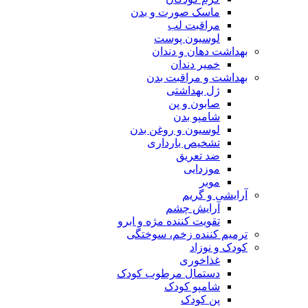
ماسک صورت و بدن
مراقبت لب
لوسیون پوست
بهداشت دهان و دندان
خمیر دندان
بهداشت و مراقبت بدن
ژل بهداشتی
صابون و پن
شامپو بدن
لوسیون و روغن بدن
تشخیص بارداری
ضد تعریق
موزدایی
موبر
آرایشی و گریم
آرایش چشم
تقویت کننده مژه و ابرو
ترمیم کننده زخم، سوختگی
کودک و نوزاد
غذاخوری
دستمال مرطوب کودک
شامپو کودک
پن کودک