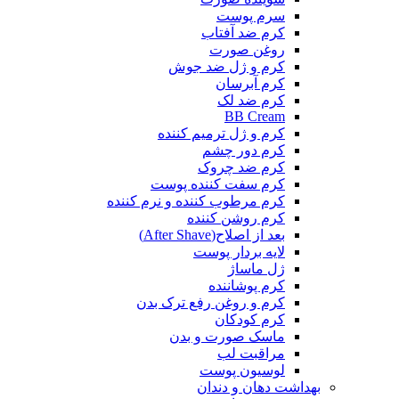
سرم پوست
کرم ضد آفتاب
روغن صورت
کرم و ژل ضد جوش
کرم آبرسان
کرم ضد لک
BB Cream
کرم و ژل ترمیم کننده
کرم دور چشم
کرم ضد چروک
کرم سفت کننده پوست
کرم مرطوب کننده و نرم کننده
کرم روشن کننده
بعد از اصلاح(After Shave)
لایه بردار پوست
ژل ماساژ
کرم پوشاننده
کرم و روغن رفع ترک بدن
کرم کودکان
ماسک صورت و بدن
مراقبت لب
لوسیون پوست
بهداشت دهان و دندان