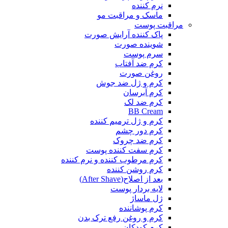
نرم کننده
ماسک و مراقبت مو
مراقبت پوست
پاک کننده آرایش صورت
شوینده صورت
سرم پوست
کرم ضد آفتاب
روغن صورت
کرم و ژل ضد جوش
کرم آبرسان
کرم ضد لک
BB Cream
کرم و ژل ترمیم کننده
کرم دور چشم
کرم ضد چروک
کرم سفت کننده پوست
کرم مرطوب کننده و نرم کننده
کرم روشن کننده
بعد از اصلاح(After Shave)
لایه بردار پوست
ژل ماساژ
کرم پوشاننده
کرم و روغن رفع ترک بدن
کرم کودکان